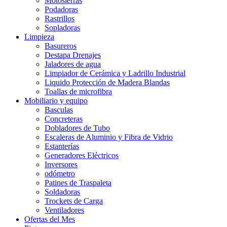
Motosierras
Podadoras
Rastrillos
Sopladoras
Limpieza
Basureros
Destapa Drenajes
Jaladores de agua
Limpiador de Cerámica y Ladrillo Industrial
Liquido Protección de Madera Blandas
Toallas de microfibra
Mobiliario y equipo
Basculas
Concreteras
Dobladores de Tubo
Escaleras de Aluminio y Fibra de Vidrio
Estanterías
Generadores Eléctricos
Inversores
odómetro
Patines de Traspaleta
Soldadoras
Trockets de Carga
Ventiladores
Ofertas del Mes