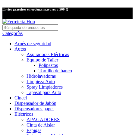
Envíos gratuitos en ordenes mayores a 500 Q
Categorías
Arnés de seguridad
Autos
Aspiradoras Eléctricas
Equipo de Taller
Polipastos
Tornillo de banco
Hidrolavadoras
Limpieza Auto
Spray Limpiadores
Tapasol para Auto
Cincel
Dispensador de Jabón
Dispensadores papel
Eléctricos
APAGADORES
Cinta de Aislar
Espigas