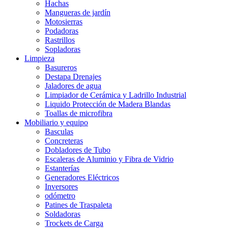
Hachas
Mangueras de jardín
Motosierras
Podadoras
Rastrillos
Sopladoras
Limpieza
Basureros
Destapa Drenajes
Jaladores de agua
Limpiador de Cerámica y Ladrillo Industrial
Liquido Protección de Madera Blandas
Toallas de microfibra
Mobiliario y equipo
Basculas
Concreteras
Dobladores de Tubo
Escaleras de Aluminio y Fibra de Vidrio
Estanterías
Generadores Eléctricos
Inversores
odómetro
Patines de Traspaleta
Soldadoras
Trockets de Carga