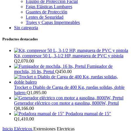
Equipo de Protección Facial
Fajas Elásticas Lumbares
Guantes de Protección
Lentes de Seguridad
Trajes y Capas Impermeables
Sin categoria
Productos destacados
Kit, compresor 50 L, 3-1/2 HP, manguera de PVC y pistola
Q
2,070.00
Fumigador de
mochila, 16 lts, Pretul
Q
450.00
Trocket o Diablo de Carga de 400 Kg, ruedas solidas, doble
balero
Q
1,095.00
Generador eléctrico con motor a gasolina, 8000W, Pretul
Q
8,166.00
Podadora manual de 15"
Q
1,410.00
Inicio
Eléctricos
Extensiones Electricas