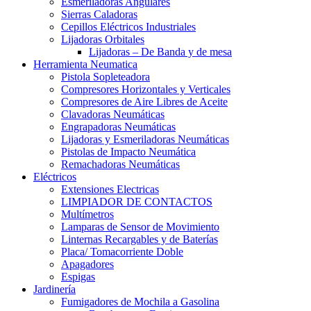
Esmeriladoras Angulares
Sierras Caladoras
Cepillos Eléctricos Industriales
Lijadoras Orbitales
Lijadoras – De Banda y de mesa
Herramienta Neumatica
Pistola Sopleteadora
Compresores Horizontales y Verticales
Compresores de Aire Libres de Aceite
Clavadoras Neumáticas
Engrapadoras Neumáticas
Lijadoras y Esmeriladoras Neumáticas
Pistolas de Impacto Neumática
Remachadoras Neumáticas
Eléctricos
Extensiones Electricas
LIMPIADOR DE CONTACTOS
Multímetros
Lamparas de Sensor de Movimiento
Linternas Recargables y de Baterías
Placa/ Tomacorriente Doble
Apagadores
Espigas
Jardinería
Fumigadores de Mochila a Gasolina