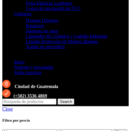
Fajas Elásticas Lumbares
Conos de precaución de PVC
Limpieza
Destapa Drenajes
Basureros
Jaladores de agua
Limpiador de Cerámica y Ladrillo Industrial
Liquido Protección de Madera Blandas
Toallas de microfibra
Inicio
Noticias y novedades
Sobre nosotros
Ciudad de Guatemala
(+502) 3536 4869
Search
Close
Filtro por precio