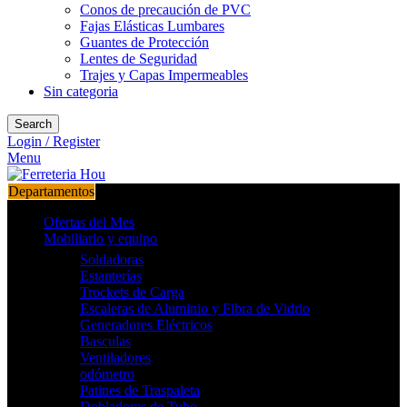
Conos de precaución de PVC
Fajas Elásticas Lumbares
Guantes de Protección
Lentes de Seguridad
Trajes y Capas Impermeables
Sin categoria
Search
Login / Register
Menu
Departamentos
Ofertas del Mes
Mobiliario y equipo
Soldadoras
Estanterías
Trockets de Carga
Escaleras de Aluminio y Fibra de Vidrio
Generadores Eléctricos
Basculas
Ventiladores
odómetro
Patines de Traspaleta
Dobladores de Tubo