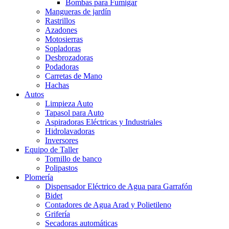
Bombas para Fumigar
Mangueras de jardín
Rastrillos
Azadones
Motosierras
Sopladoras
Desbrozadoras
Podadoras
Carretas de Mano
Hachas
Autos
Limpieza Auto
Tapasol para Auto
Aspiradoras Eléctricas y Industriales
Hidrolavadoras
Inversores
Equipo de Taller
Tornillo de banco
Polipastos
Plomería
Dispensador Eléctrico de Agua para Garrafón
Bidet
Contadores de Agua Arad y Polietileno
Grifería
Secadoras automáticas