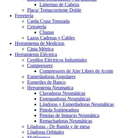
Linternas de Cabeza
Placa/ Tomacorriente Doble
Ferretería
Carda Copa Trenzada
Cerrajería
Chapas
Lazos Cadenas y Cables
Herramienta de Medicion
Cinta Métrica
Herramienta Eléctrica
Cepillos Eléctricos Industriales
Compresores
Compresores de Aire Libres de Aceite
Esmeriladoras Angulares
Esmeriles de Banco
Herramienta Neumatica
Clavadoras Neumáticas
Engrapadoras Neumáticas
Lijadoras y Esmeriladoras Neumáticas
Pistola Sopleteadora
Pistolas de Impacto Neumática
Remachadoras Neumáticas
Lijadoras - De Banda y de mesa
Lijadoras Orbitales
Multímetros