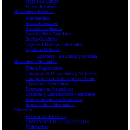
Pinza Pela Cables
Pinzas de Presión
Herramienta Eléctrica
Rotomartillos
Sierras Circulares
Esmeriles de Banco
Esmeriladoras Angulares
Sierras Caladoras
Cepillos Eléctricos Industriales
Lijadoras Orbitales
Lijadoras – De Banda y de mesa
Herramienta Neumatica
Pistola Sopleteadora
Compresores Horizontales y Verticales
Compresores de Aire Libres de Aceite
Clavadoras Neumáticas
Engrapadoras Neumáticas
Lijadoras y Esmeriladoras Neumáticas
Pistolas de Impacto Neumática
Remachadoras Neumáticas
Eléctricos
Extensiones Electricas
LIMPIADOR DE CONTACTOS
Multímetros