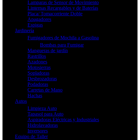
Lamparas de Sensor de Movimiento
Linternas Recargables y de Baterías
Placa/ Tomacorriente Doble
Apagadores
Espigas
Jardinería
Fumigadores de Mochila a Gasolina
Bombas para Fumigar
Mangueras de jardín
Rastrillos
Azadones
Motosierras
Sopladoras
Desbrozadoras
Podadoras
Carretas de Mano
Hachas
Autos
Limpieza Auto
Tapasol para Auto
Aspiradoras Eléctricas y Industriales
Hidrolavadoras
Inversores
Equipo de Taller