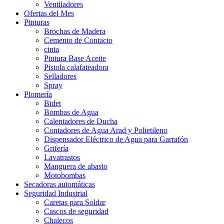
Ventiladores
Ofertas del Mes
Pinturas
Brochas de Madera
Cemento de Contacto
cinta
Pintura Base Aceite
Pistola calafateadora
Selladores
Spray
Plomería
Bidet
Bombas de Agua
Calentadores de Ducha
Contadores de Agua Arad y Polietileno
Dispensador Eléctrico de Agua para Garrafón
Grifería
Lavatrastos
Manguera de abasto
Motobombas
Secadoras automáticas
Seguridad Industrial
Caretas para Soldar
Cascos de seguridad
Chalecos