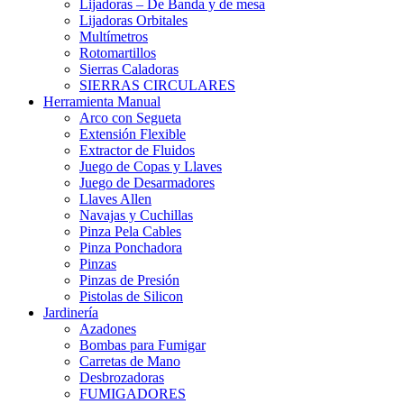
Lijadoras – De Banda y de mesa
Lijadoras Orbitales
Multímetros
Rotomartillos
Sierras Caladoras
SIERRAS CIRCULARES
Herramienta Manual
Arco con Segueta
Extensión Flexible
Extractor de Fluidos
Juego de Copas y Llaves
Juego de Desarmadores
Llaves Allen
Navajas y Cuchillas
Pinza Pela Cables
Pinza Ponchadora
Pinzas
Pinzas de Presión
Pistolas de Silicon
Jardinería
Azadones
Bombas para Fumigar
Carretas de Mano
Desbrozadoras
FUMIGADORES