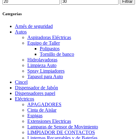
Precio
Precio
Filtrar
mínimo
máximo
Categorías
Arnés de seguridad
Autos
Aspiradoras Eléctricas
Equipo de Taller
Polipastos
Tornillo de banco
Hidrolavadoras
Limpieza Auto
Spray Limpiadores
Tapasol para Auto
Cincel
Dispensador de Jabón
Dispensadores papel
Eléctricos
APAGADORES
Cinta de Aislar
Espigas
Extensiones Electricas
Lamparas de Sensor de Movimiento
LIMPIADOR DE CONTACTOS
Linternas Recargables y de Baterías