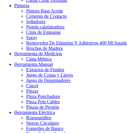
Carda Copa Trenzada
Pinturas
Pintura Base Aceite
Cemento de Contacto
Selladores
Pistola calafateadora
Cinta de Empaque
Spray
Removedor De Etiquetas Y Adhesivos 400 Ml Squirk
Brochas de Madera
Herramienta de Medicion
Cinta Métrica
Herramienta Manual
Extractor de Fluidos
Juego de Copas y Llaves
Juego de Desarmadores
Cincel
Pinzas
Pinza Ponchadora
Pinza Pela Cables
Pinzas de Presión
Herramienta Eléctrica
Rotomartillos
Sierras Circulares
Esmeriles de Banco