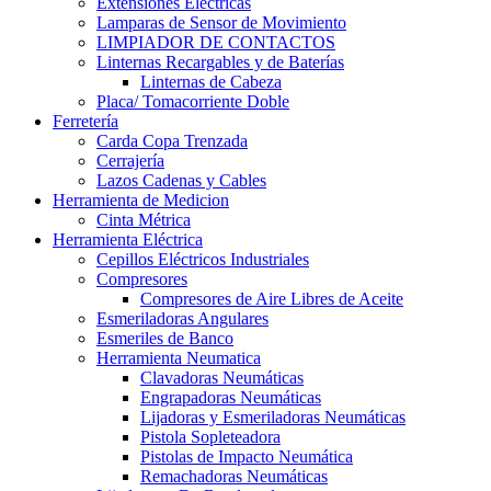
Extensiones Electricas
Lamparas de Sensor de Movimiento
LIMPIADOR DE CONTACTOS
Linternas Recargables y de Baterías
Linternas de Cabeza
Placa/ Tomacorriente Doble
Ferretería
Carda Copa Trenzada
Cerrajería
Lazos Cadenas y Cables
Herramienta de Medicion
Cinta Métrica
Herramienta Eléctrica
Cepillos Eléctricos Industriales
Compresores
Compresores de Aire Libres de Aceite
Esmeriladoras Angulares
Esmeriles de Banco
Herramienta Neumatica
Clavadoras Neumáticas
Engrapadoras Neumáticas
Lijadoras y Esmeriladoras Neumáticas
Pistola Sopleteadora
Pistolas de Impacto Neumática
Remachadoras Neumáticas