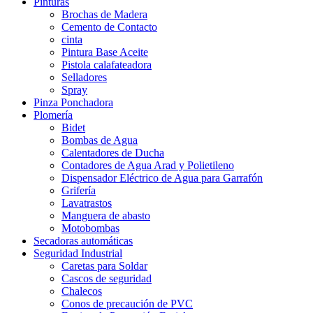
Pinturas
Brochas de Madera
Cemento de Contacto
cinta
Pintura Base Aceite
Pistola calafateadora
Selladores
Spray
Pinza Ponchadora
Plomería
Bidet
Bombas de Agua
Calentadores de Ducha
Contadores de Agua Arad y Polietileno
Dispensador Eléctrico de Agua para Garrafón
Grifería
Lavatrastos
Manguera de abasto
Motobombas
Secadoras automáticas
Seguridad Industrial
Caretas para Soldar
Cascos de seguridad
Chalecos
Conos de precaución de PVC