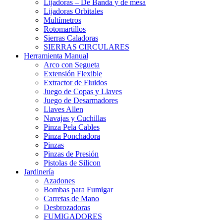
Lijadoras – De Banda y de mesa
Lijadoras Orbitales
Multímetros
Rotomartillos
Sierras Caladoras
SIERRAS CIRCULARES
Herramienta Manual
Arco con Segueta
Extensión Flexible
Extractor de Fluidos
Juego de Copas y Llaves
Juego de Desarmadores
Llaves Allen
Navajas y Cuchillas
Pinza Pela Cables
Pinza Ponchadora
Pinzas
Pinzas de Presión
Pistolas de Silicon
Jardinería
Azadones
Bombas para Fumigar
Carretas de Mano
Desbrozadoras
FUMIGADORES