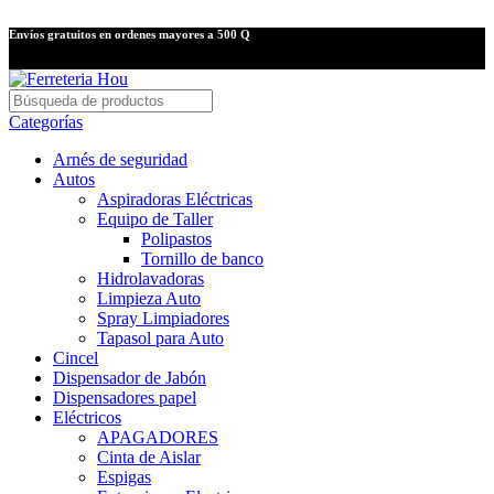
Envíos gratuitos en ordenes mayores a 500 Q
Categorías
Arnés de seguridad
Autos
Aspiradoras Eléctricas
Equipo de Taller
Polipastos
Tornillo de banco
Hidrolavadoras
Limpieza Auto
Spray Limpiadores
Tapasol para Auto
Cincel
Dispensador de Jabón
Dispensadores papel
Eléctricos
APAGADORES
Cinta de Aislar
Espigas