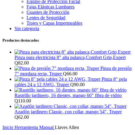
Equipo de Protección Facial
Fajas Elásticas Lumbares
Guantes de Protección
Lentes de Seguridad
Trajes y Capas Impermeables
Sin categoria
Productos destacados
Pinza para electricista 8" alta palanca,Comfort Grip,Expert
Q
82.00
Pinza de presión
7" mordaza recta, Truper
Q
66.00
Pinza 8" pela
cables 24 a 12 AWG, Truper
Q
90.00
Rastrillo jardinero, 16 dientes, mango 60" fibra de vidrio
Q
110.00
Azadón jardinero Classic, con collar, mango 54", Truper
Q
62.00
Inicio
Herramienta Manual
Llaves Allen