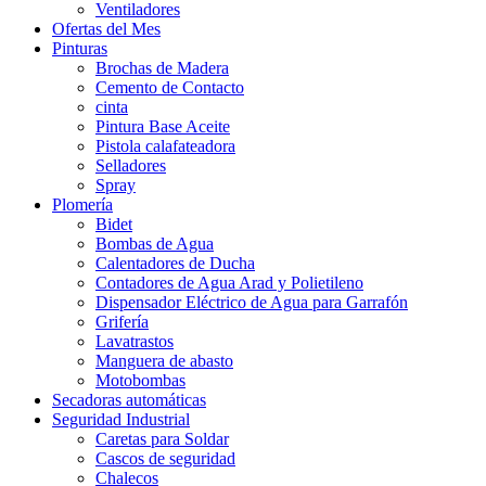
Ventiladores
Ofertas del Mes
Pinturas
Brochas de Madera
Cemento de Contacto
cinta
Pintura Base Aceite
Pistola calafateadora
Selladores
Spray
Plomería
Bidet
Bombas de Agua
Calentadores de Ducha
Contadores de Agua Arad y Polietileno
Dispensador Eléctrico de Agua para Garrafón
Grifería
Lavatrastos
Manguera de abasto
Motobombas
Secadoras automáticas
Seguridad Industrial
Caretas para Soldar
Cascos de seguridad
Chalecos