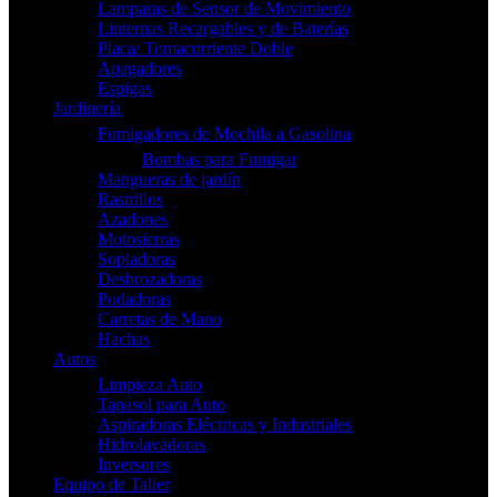
Lamparas de Sensor de Movimiento
Linternas Recargables y de Baterías
Placa/ Tomacorriente Doble
Apagadores
Espigas
Jardinería
Fumigadores de Mochila a Gasolina
Bombas para Fumigar
Mangueras de jardín
Rastrillos
Azadones
Motosierras
Sopladoras
Desbrozadoras
Podadoras
Carretas de Mano
Hachas
Autos
Limpieza Auto
Tapasol para Auto
Aspiradoras Eléctricas y Industriales
Hidrolavadoras
Inversores
Equipo de Taller