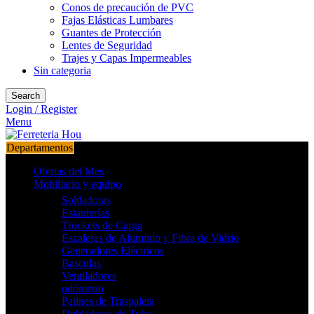
Conos de precaución de PVC
Fajas Elásticas Lumbares
Guantes de Protección
Lentes de Seguridad
Trajes y Capas Impermeables
Sin categoria
Search
Login / Register
Menu
Departamentos
Ofertas del Mes
Mobiliario y equipo
Soldadoras
Estanterías
Trockets de Carga
Escaleras de Aluminio y Fibra de Vidrio
Generadores Eléctricos
Basculas
Ventiladores
odómetro
Patines de Traspaleta
Dobladores de Tubo