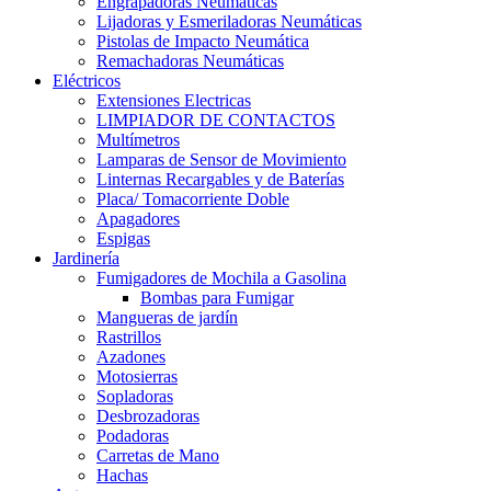
Engrapadoras Neumáticas
Lijadoras y Esmeriladoras Neumáticas
Pistolas de Impacto Neumática
Remachadoras Neumáticas
Eléctricos
Extensiones Electricas
LIMPIADOR DE CONTACTOS
Multímetros
Lamparas de Sensor de Movimiento
Linternas Recargables y de Baterías
Placa/ Tomacorriente Doble
Apagadores
Espigas
Jardinería
Fumigadores de Mochila a Gasolina
Bombas para Fumigar
Mangueras de jardín
Rastrillos
Azadones
Motosierras
Sopladoras
Desbrozadoras
Podadoras
Carretas de Mano
Hachas