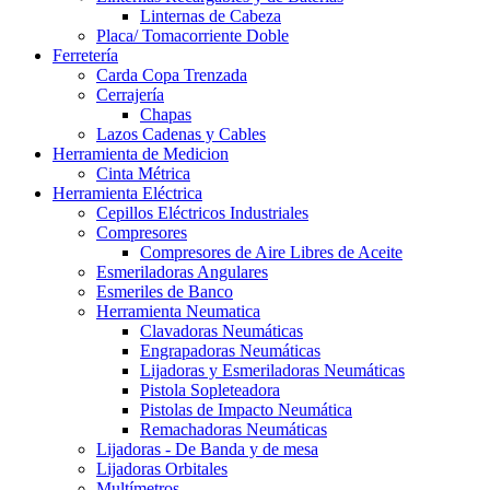
Linternas de Cabeza
Placa/ Tomacorriente Doble
Ferretería
Carda Copa Trenzada
Cerrajería
Chapas
Lazos Cadenas y Cables
Herramienta de Medicion
Cinta Métrica
Herramienta Eléctrica
Cepillos Eléctricos Industriales
Compresores
Compresores de Aire Libres de Aceite
Esmeriladoras Angulares
Esmeriles de Banco
Herramienta Neumatica
Clavadoras Neumáticas
Engrapadoras Neumáticas
Lijadoras y Esmeriladoras Neumáticas
Pistola Sopleteadora
Pistolas de Impacto Neumática
Remachadoras Neumáticas
Lijadoras - De Banda y de mesa
Lijadoras Orbitales
Multímetros