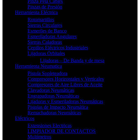
Pinza Pela Cables
Pinzas de Presión
Herramienta Eléctrica
Rotomartillos
Sierras Circulares
Esmeriles de Banco
Esmeriladoras Angulares
Sierras Caladoras
Cepillos Eléctricos Industriales
Lijadoras Orbitales
Lijadoras – De Banda y de mesa
Herramienta Neumatica
Pistola Sopleteadora
Compresores Horizontales y Verticales
Compresores de Aire Libres de Aceite
Clavadoras Neumáticas
Engrapadoras Neumáticas
Lijadoras y Esmeriladoras Neumáticas
Pistolas de Impacto Neumática
Remachadoras Neumáticas
Eléctricos
Extensiones Electricas
LIMPIADOR DE CONTACTOS
Multímetros