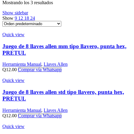
Mostrando los 3 resultados
Show sidebar
Show
9
12
18
24
Quick view
Juego de 8 llaves allen mm tipo llavero, punta hex,
PRETUL
Herramienta Manual
,
Llaves Allen
Q
12.00
Comprar vía Whatsapp
Quick view
Juego de 8 llaves allen std tipo llavero, punta hex,
PRETUL
Herramienta Manual
,
Llaves Allen
Q
12.00
Comprar vía Whatsapp
Quick view