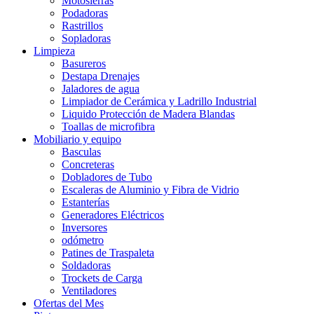
Motosierras
Podadoras
Rastrillos
Sopladoras
Limpieza
Basureros
Destapa Drenajes
Jaladores de agua
Limpiador de Cerámica y Ladrillo Industrial
Liquido Protección de Madera Blandas
Toallas de microfibra
Mobiliario y equipo
Basculas
Concreteras
Dobladores de Tubo
Escaleras de Aluminio y Fibra de Vidrio
Estanterías
Generadores Eléctricos
Inversores
odómetro
Patines de Traspaleta
Soldadoras
Trockets de Carga
Ventiladores
Ofertas del Mes