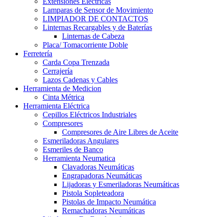
Extensiones Electricas
Lamparas de Sensor de Movimiento
LIMPIADOR DE CONTACTOS
Linternas Recargables y de Baterías
Linternas de Cabeza
Placa/ Tomacorriente Doble
Ferretería
Carda Copa Trenzada
Cerrajería
Lazos Cadenas y Cables
Herramienta de Medicion
Cinta Métrica
Herramienta Eléctrica
Cepillos Eléctricos Industriales
Compresores
Compresores de Aire Libres de Aceite
Esmeriladoras Angulares
Esmeriles de Banco
Herramienta Neumatica
Clavadoras Neumáticas
Engrapadoras Neumáticas
Lijadoras y Esmeriladoras Neumáticas
Pistola Sopleteadora
Pistolas de Impacto Neumática
Remachadoras Neumáticas