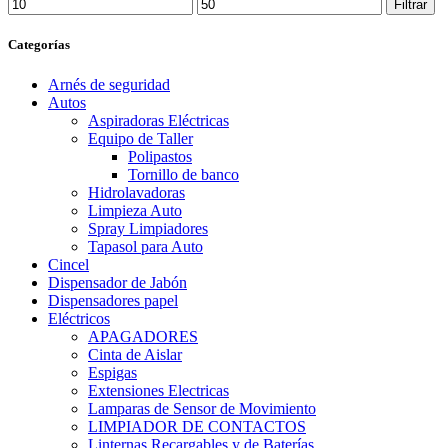
Precio
Precio
Filtrar
mínimo
máximo
Categorías
Arnés de seguridad
Autos
Aspiradoras Eléctricas
Equipo de Taller
Polipastos
Tornillo de banco
Hidrolavadoras
Limpieza Auto
Spray Limpiadores
Tapasol para Auto
Cincel
Dispensador de Jabón
Dispensadores papel
Eléctricos
APAGADORES
Cinta de Aislar
Espigas
Extensiones Electricas
Lamparas de Sensor de Movimiento
LIMPIADOR DE CONTACTOS
Linternas Recargables y de Baterías