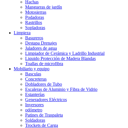
Hachas
Mangueras de jardín
Motosierras
Podadoras
Rastrillos
Sopladoras
Limpieza
Basureros
Destapa Drenajes
Jaladores de agua
Limpiador de Cerámica y Ladrillo Industrial
Liquido Protección de Madera Blandas
Toallas de microfibra
Mobiliario y equipo
Basculas
Concreteras
Dobladores de Tubo
Escaleras de Aluminio y Fibra de Vidrio
Estanterías
Generadores Eléctricos
Inversores
odómetro
Patines de Traspaleta
Soldadoras
Trockets de Carga