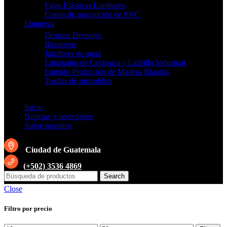
Fajas Elásticas Lumbares
Conos de precaución de PVC
Limpieza
Destapa Drenajes
Basureros
Jaladores de agua
Limpiador de Cerámica y Ladrillo Industrial
Liquido Protección de Madera Blandas
Toallas de microfibra
Inicio
Noticias y novedades
Sobre nosotros
Ciudad de Guatemala
(+502) 3536 4869
Search
Close
Filtro por precio