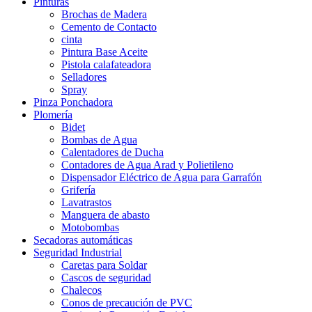
Pinturas
Brochas de Madera
Cemento de Contacto
cinta
Pintura Base Aceite
Pistola calafateadora
Selladores
Spray
Pinza Ponchadora
Plomería
Bidet
Bombas de Agua
Calentadores de Ducha
Contadores de Agua Arad y Polietileno
Dispensador Eléctrico de Agua para Garrafón
Grifería
Lavatrastos
Manguera de abasto
Motobombas
Secadoras automáticas
Seguridad Industrial
Caretas para Soldar
Cascos de seguridad
Chalecos
Conos de precaución de PVC