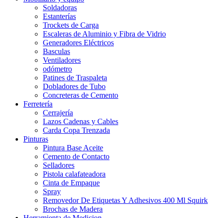
Soldadoras
Estanterías
Trockets de Carga
Escaleras de Aluminio y Fibra de Vidrio
Generadores Eléctricos
Basculas
Ventiladores
odómetro
Patines de Traspaleta
Dobladores de Tubo
Concreteras de Cemento
Ferretería
Cerrajería
Lazos Cadenas y Cables
Carda Copa Trenzada
Pinturas
Pintura Base Aceite
Cemento de Contacto
Selladores
Pistola calafateadora
Cinta de Empaque
Spray
Removedor De Etiquetas Y Adhesivos 400 Ml Squirk
Brochas de Madera
Herramienta de Medicion