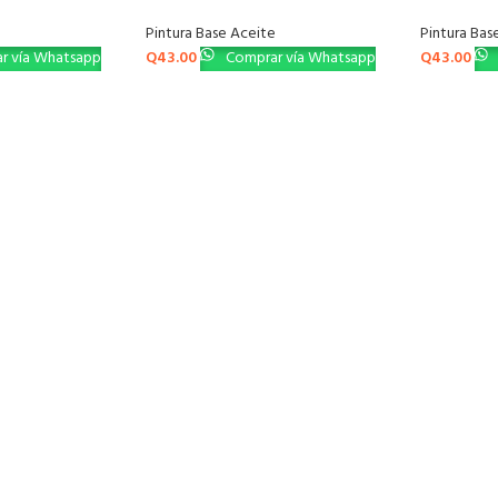
e
Pintura Base Aceite
Pintura Bas
r vía Whatsapp
Q
43.00
Comprar vía Whatsapp
Q
43.00