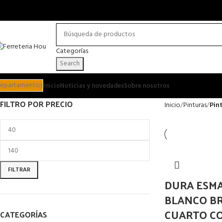
Categorías
Search
epartamentos
Inicio
Noticias y novedades
Sobre nosotros
FILTRO POR PRECIO
Inicio
Pinturas
Pin
FILTRAR
DURA ESM
BLANCO B
CUARTO C
CATEGORÍAS