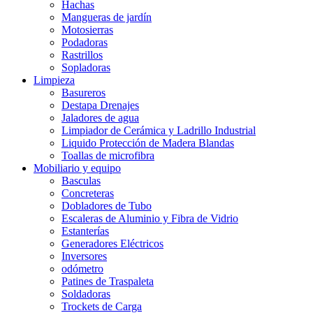
Hachas
Mangueras de jardín
Motosierras
Podadoras
Rastrillos
Sopladoras
Limpieza
Basureros
Destapa Drenajes
Jaladores de agua
Limpiador de Cerámica y Ladrillo Industrial
Liquido Protección de Madera Blandas
Toallas de microfibra
Mobiliario y equipo
Basculas
Concreteras
Dobladores de Tubo
Escaleras de Aluminio y Fibra de Vidrio
Estanterías
Generadores Eléctricos
Inversores
odómetro
Patines de Traspaleta
Soldadoras
Trockets de Carga