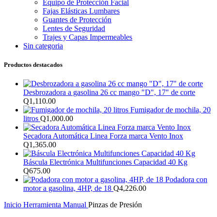
Equipo de Protección Facial
Fajas Elásticas Lumbares
Guantes de Protección
Lentes de Seguridad
Trajes y Capas Impermeables
Sin categoria
Productos destacados
Desbrozadora a gasolina 26 cc mango "D", 17" de corte
Q
1,110.00
Fumigador de mochila, 20
litros
Q
1,000.00
Secadora Automática Linea Forza marca Vento Inox
Q
1,365.00
Báscula Electrónica Multifunciones Capacidad 40 Kg
Q
675.00
Podadora con
motor a gasolina, 4HP, de 18
Q
4,226.00
Inicio
Herramienta Manual
Pinzas de Presión