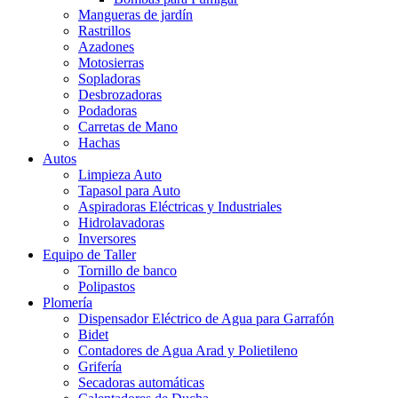
Mangueras de jardín
Rastrillos
Azadones
Motosierras
Sopladoras
Desbrozadoras
Podadoras
Carretas de Mano
Hachas
Autos
Limpieza Auto
Tapasol para Auto
Aspiradoras Eléctricas y Industriales
Hidrolavadoras
Inversores
Equipo de Taller
Tornillo de banco
Polipastos
Plomería
Dispensador Eléctrico de Agua para Garrafón
Bidet
Contadores de Agua Arad y Polietileno
Grifería
Secadoras automáticas