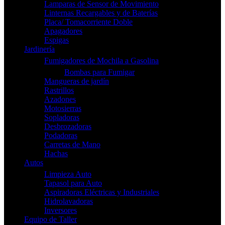
Lamparas de Sensor de Movimiento
Linternas Recargables y de Baterías
Placa/ Tomacorriente Doble
Apagadores
Espigas
Jardinería
Fumigadores de Mochila a Gasolina
Bombas para Fumigar
Mangueras de jardín
Rastrillos
Azadones
Motosierras
Sopladoras
Desbrozadoras
Podadoras
Carretas de Mano
Hachas
Autos
Limpieza Auto
Tapasol para Auto
Aspiradoras Eléctricas y Industriales
Hidrolavadoras
Inversores
Equipo de Taller