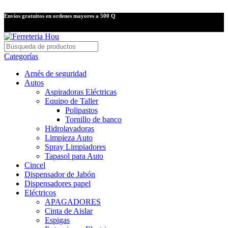
Envíos gratuitos en ordenes mayores a 500 Q
Categorías
Arnés de seguridad
Autos
Aspiradoras Eléctricas
Equipo de Taller
Polipastos
Tornillo de banco
Hidrolavadoras
Limpieza Auto
Spray Limpiadores
Tapasol para Auto
Cincel
Dispensador de Jabón
Dispensadores papel
Eléctricos
APAGADORES
Cinta de Aislar
Espigas