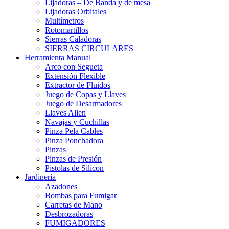
Lijadoras – De Banda y de mesa
Lijadoras Orbitales
Multímetros
Rotomartillos
Sierras Caladoras
SIERRAS CIRCULARES
Herramienta Manual
Arco con Segueta
Extensión Flexible
Extractor de Fluidos
Juego de Copas y Llaves
Juego de Desarmadores
Llaves Allen
Navajas y Cuchillas
Pinza Pela Cables
Pinza Ponchadora
Pinzas
Pinzas de Presión
Pistolas de Silicon
Jardinería
Azadones
Bombas para Fumigar
Carretas de Mano
Desbrozadoras
FUMIGADORES