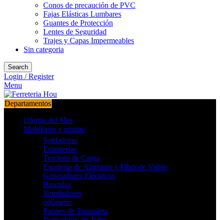
Conos de precaución de PVC
Fajas Elásticas Lumbares
Guantes de Protección
Lentes de Seguridad
Trajes y Capas Impermeables
Sin categoria
Search
Login / Register
Menu
Departamentos
Ofertas del Mes
Mobiliario y equipo
Soldadoras
Estanterías
Trockets de Carga
Escaleras de Aluminio y Fibra de Vidrio
Generadores Eléctricos
Basculas
Ventiladores
odómetro
Patines de Traspaleta
Dobladores de Tubo