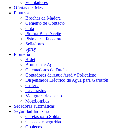
Ventiladores
Ofertas del Mes
Pinturas
Brochas de Madera
Cemento de Contacto
cinta
Pintura Base Aceite
Pistola calafateadora
Selladores
Spray
Plomería
Bidet
Bombas de Agua
Calentadores de Ducha
Contadores de Agua Arad y Polietileno
Dispensador Eléctrico de Agua para Garrafón
Grifería
Lavatrastos
Manguera de abasto
Motobombas
Secadoras automáticas
Seguridad Industrial
Caretas para Soldar
Cascos de seguridad
Chalecos