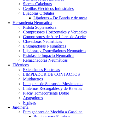
Sierras Caladoras
Cepillos Eléctricos Industriales
Lijadoras Orbitales
Lijadoras – De Banda y de mesa
Herramienta Neumatica
Pistola Sopleteadora
Compresores Horizontales y Verticales
Compresores de Aire Libres de Aceite
Clavadoras Neumáticas
Engrapadoras Neumáticas
Lijadoras y Esmeriladoras Neumáticas
Pistolas de Impacto Neumática
Remachadoras Neumáticas
Eléctricos
Extensiones Electricas
LIMPIADOR DE CONTACTOS
Multímetros
Lamparas de Sensor de Movimiento
Linternas Recargables y de Baterías
Placa/ Tomacorriente Doble
Apagadores
Espigas
Jardinería
Fumigadores de Mochila a Gasolina
Bombas para Fumigar