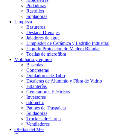
Motosierras
Podadoras
Rastrillos
Sopladoras
Limpieza
Basureros
Destapa Drenajes
Jaladores de agua
Limpiador de Cerámica y Ladrillo Industrial
Liquido Protección de Madera Blandas
Toallas de microfibra
Mobiliario y equipo
Basculas
Concreteras
Dobladores de Tubo
Escaleras de Aluminio y Fibra de Vidrio
Estanterías
Generadores Eléctricos
Inversores
odómetro
Patines de Traspaleta
Soldadoras
Trockets de Carga
Ventiladores
Ofertas del Mes