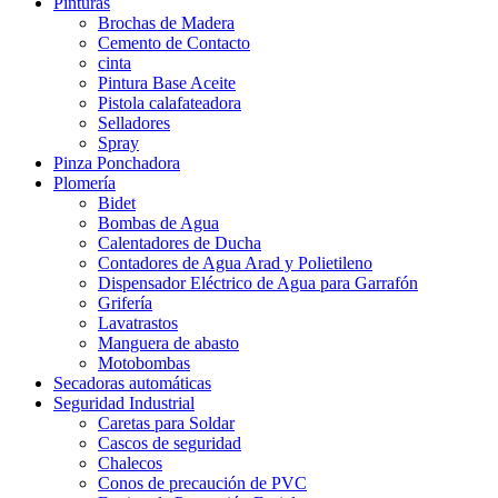
Pinturas
Brochas de Madera
Cemento de Contacto
cinta
Pintura Base Aceite
Pistola calafateadora
Selladores
Spray
Pinza Ponchadora
Plomería
Bidet
Bombas de Agua
Calentadores de Ducha
Contadores de Agua Arad y Polietileno
Dispensador Eléctrico de Agua para Garrafón
Grifería
Lavatrastos
Manguera de abasto
Motobombas
Secadoras automáticas
Seguridad Industrial
Caretas para Soldar
Cascos de seguridad
Chalecos
Conos de precaución de PVC