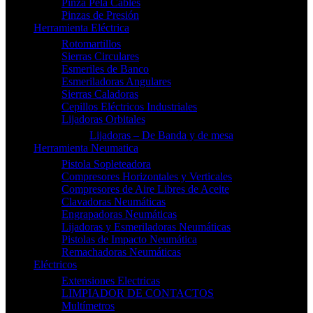
Pinza Pela Cables
Pinzas de Presión
Herramienta Eléctrica
Rotomartillos
Sierras Circulares
Esmeriles de Banco
Esmeriladoras Angulares
Sierras Caladoras
Cepillos Eléctricos Industriales
Lijadoras Orbitales
Lijadoras – De Banda y de mesa
Herramienta Neumatica
Pistola Sopleteadora
Compresores Horizontales y Verticales
Compresores de Aire Libres de Aceite
Clavadoras Neumáticas
Engrapadoras Neumáticas
Lijadoras y Esmeriladoras Neumáticas
Pistolas de Impacto Neumática
Remachadoras Neumáticas
Eléctricos
Extensiones Electricas
LIMPIADOR DE CONTACTOS
Multímetros