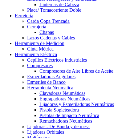
Linternas de Cabeza
Placa/ Tomacorriente Doble
Ferretería
Carda Copa Trenzada
Cerrajería
Chapas
Lazos Cadenas y Cables
Herramienta de Medicion
Cinta Métrica
Herramienta Eléctrica
Cepillos Eléctricos Industriales
Compresores
Compresores de Aire Libres de Aceite
Esmeriladoras Angulares
Esmeriles de Banco
Herramienta Neumatica
Clavadoras Neumáticas
Engrapadoras Neumáticas
Lijadoras y Esmeriladoras Neumáticas
Pistola Sopleteadora
Pistolas de Impacto Neumática
Remachadoras Neumáticas
Lijadoras - De Banda y de mesa
Lijadoras Orbitales
Multímetros