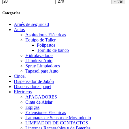
Precio
Precio
Filtrar
mínimo
máximo
Categorías
Arnés de seguridad
Autos
Aspiradoras Eléctricas
Equipo de Taller
Polipastos
Tornillo de banco
Hidrolavadoras
Limpieza Auto
Spray Limpiadores
Tapasol para Auto
Cincel
Dispensador de Jabón
Dispensadores papel
Eléctricos
APAGADORES
Cinta de Aislar
Espigas
Extensiones Electricas
Lamparas de Sensor de Movimiento
LIMPIADOR DE CONTACTOS
Linternas Recargables y de Baterías