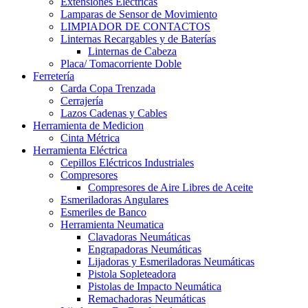
Extensiones Electricas
Lamparas de Sensor de Movimiento
LIMPIADOR DE CONTACTOS
Linternas Recargables y de Baterías
Linternas de Cabeza
Placa/ Tomacorriente Doble
Ferretería
Carda Copa Trenzada
Cerrajería
Lazos Cadenas y Cables
Herramienta de Medicion
Cinta Métrica
Herramienta Eléctrica
Cepillos Eléctricos Industriales
Compresores
Compresores de Aire Libres de Aceite
Esmeriladoras Angulares
Esmeriles de Banco
Herramienta Neumatica
Clavadoras Neumáticas
Engrapadoras Neumáticas
Lijadoras y Esmeriladoras Neumáticas
Pistola Sopleteadora
Pistolas de Impacto Neumática
Remachadoras Neumáticas