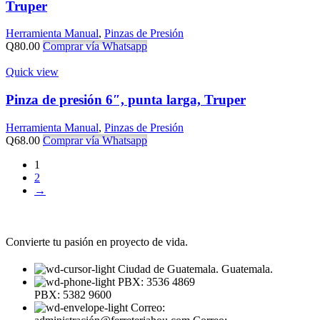
Truper
Herramienta Manual
,
Pinzas de Presión
Q
80.00
Comprar vía Whatsapp
Quick view
Pinza de presión 6″, punta larga, Truper
Herramienta Manual
,
Pinzas de Presión
Q
68.00
Comprar vía Whatsapp
1
2
→
Convierte tu pasión en proyecto de vida.
Ciudad de Guatemala. Guatemala.
PBX: 3536 4869
PBX: 5382 9600
Correo: