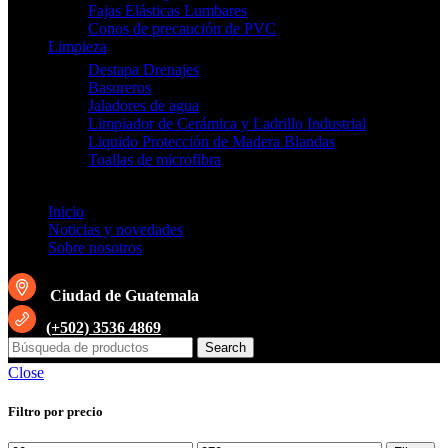
Fajas Elásticas Lumbares
Conos de precaución de PVC
Limpieza
Destapa Drenajes
Basureros
Jaladores de agua
Limpiador de Cerámica y Ladrillo Industrial
Liquido Protección de Madera Blandas
Toallas de microfibra
Inicio
Noticias y novedades
Sobre nosotros
Ciudad de Guatemala
(+502) 3536 4869
Search
Close
Filtro por precio