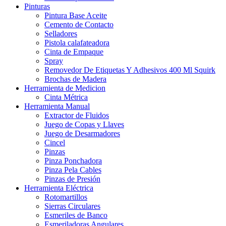
Pinturas
Pintura Base Aceite
Cemento de Contacto
Selladores
Pistola calafateadora
Cinta de Empaque
Spray
Removedor De Etiquetas Y Adhesivos 400 Ml Squirk
Brochas de Madera
Herramienta de Medicion
Cinta Métrica
Herramienta Manual
Extractor de Fluidos
Juego de Copas y Llaves
Juego de Desarmadores
Cincel
Pinzas
Pinza Ponchadora
Pinza Pela Cables
Pinzas de Presión
Herramienta Eléctrica
Rotomartillos
Sierras Circulares
Esmeriles de Banco
Esmeriladoras Angulares