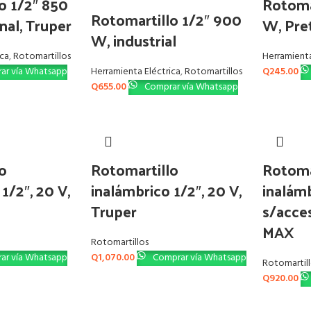
o 1/2″ 850
Rotoma
Rotomartillo 1/2″ 900
nal, Truper
W, Pre
W, industrial
ica
,
Rotomartillos
Herramienta
ar vía Whatsapp
Herramienta Eléctrica
,
Rotomartillos
Q
245.00
Q
655.00
Comprar vía Whatsapp
o
Rotomartillo
Rotoma
1/2″, 20 V,
inalámbrico 1/2″, 20 V,
inalámb
Truper
s/acces
MAX
Rotomartillos
ar vía Whatsapp
Q
1,070.00
Comprar vía Whatsapp
Rotomartil
Q
920.00