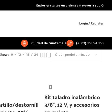
Envíos gratuitos en ordenes mayores a 500 Q
Login / Register
Ciudad de Guatemala
(+502) 3536 4869
Show
9
12
18
24
o
Kit taladro inalámbrico
tillo/destornill
3/8″, 12 V, y accesorios