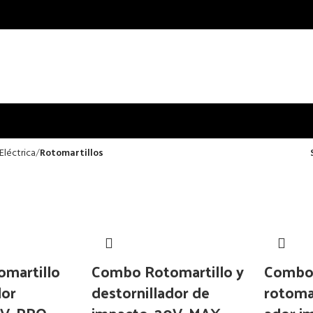
Eléctrica
Rotomartillos
martillo
Combo Rotomartillo y
Comb
dor
destornillador de
rotomar