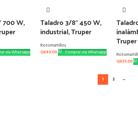
″ 700 W,
Taladro 3/8″ 450 W,
Taladr
Truper
industrial, Truper
inalámb
Truper
Rotomartillos
ar vía Whatsapp
Q
640.00
Comprar vía Whatsapp
Rotomartil
Q
635.00
1
2
→