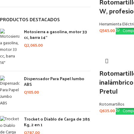
Rotomartill
W, profesio
PRODUCTOS DESTACADOS
Herramienta Eléctr
Q
545.00
Compr
Motosierra a gasolina, motor 33
cc, barra 14"
Q
2,065.00
Rotomartill
Dispensador Para Papel Jumbo
inalámbrico 
ABS
Pretul
Q
105.00
Rotomartillos
Q
635.00
Compr
Trocket o Diablo de Carga de 385
Kg, 2 en 1
Q
787.00