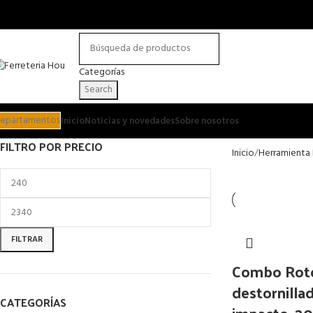
Categorías
Search
epartamentos
Inicio
Noticias y novedades
Sobre nosotros
FILTRO POR PRECIO
Inicio
Herramienta 
FILTRAR
Combo Roto
destornilla
CATEGORÍAS