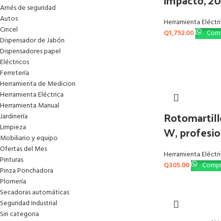
impacto, 2
Arnés de seguridad
Autos
Herramienta Eléctr
Cincel
Q
1,752.00
Comp
Dispensador de Jabón
Dispensadores papel
Eléctricos
Ferretería
Herramienta de Medicion
Herramienta Eléctrica
Herramienta Manual
Rotomartill
Jardinería
Limpieza
W, profesio
Mobiliario y equipo
Ofertas del Mes
Herramienta Eléctr
Pinturas
Q
305.00
Compr
Pinza Ponchadora
Plomería
Secadoras automáticas
Seguridad Industrial
Sin categoria