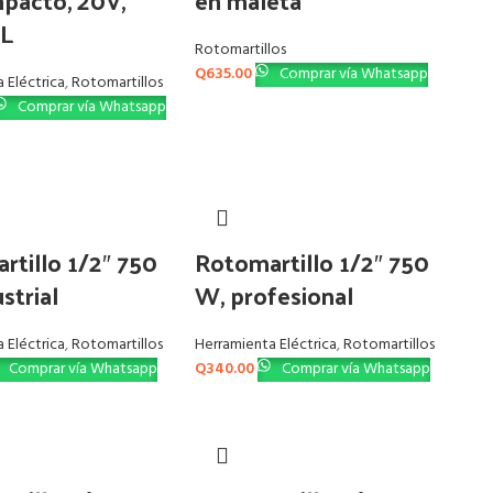
mpacto, 20V,
en maleta
L
Rotomartillos
Q
635.00
Comprar vía Whatsapp
 Eléctrica
,
Rotomartillos
Comprar vía Whatsapp
rtillo 1/2″ 750
Rotomartillo 1/2″ 750
strial
W, profesional
 Eléctrica
,
Rotomartillos
Herramienta Eléctrica
,
Rotomartillos
Comprar vía Whatsapp
Q
340.00
Comprar vía Whatsapp