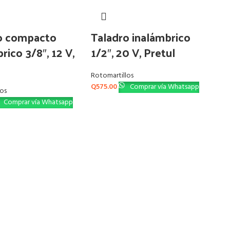
o compacto
Taladro inalámbrico
rico 3/8″, 12 V,
1/2″, 20 V, Pretul
Rotomartillos
Q
575.00
Comprar vía Whatsapp
los
Comprar vía Whatsapp