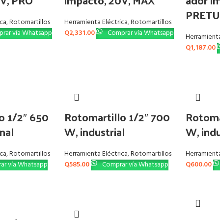
0V, PRO
impacto, 20V, MAX
ador i
PRETU
ica
,
Rotomartillos
Herramienta Eléctrica
,
Rotomartillos
rar vía Whatsapp
Q
2,331.00
Comprar vía Whatsapp
Herramienta
Q
1,187.00
o 1/2″ 650
Rotomartillo 1/2″ 700
Rotoma
nal
W, industrial
W, indu
ica
,
Rotomartillos
Herramienta Eléctrica
,
Rotomartillos
Herramienta
ar vía Whatsapp
Q
585.00
Comprar vía Whatsapp
Q
600.00