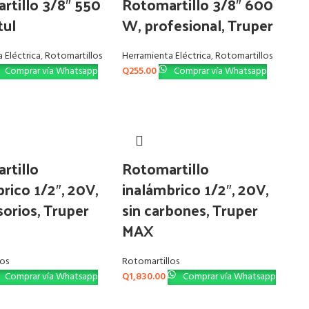
rtillo 3/8″ 550
Rotomartillo 3/8″ 600
tul
W, profesional, Truper
 Eléctrica
,
Rotomartillos
Herramienta Eléctrica
,
Rotomartillos
Comprar vía Whatsapp
Q
255.00
Comprar vía Whatsapp
rtillo
Rotomartillo
rico 1/2″, 20V,
inalámbrico 1/2″, 20V,
orios, Truper
sin carbones, Truper
MAX
los
Rotomartillos
Comprar vía Whatsapp
Q
1,830.00
Comprar vía Whatsapp