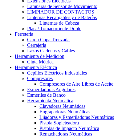
Extensiones Electricas
Lamparas de Sensor de Movimiento
LIMPIADOR DE CONTACTOS
Linternas Recargables y de Baterías
Linternas de Cabeza
Placa/ Tomacorriente Doble
Ferretería
Carda Copa Trenzada
Cerrajería
Lazos Cadenas y Cables
Herramienta de Medicion
Cinta Métrica
Herramienta Eléctrica
Cepillos Eléctricos Industriales
Compresores
Compresores de Aire Libres de Aceite
Esmeriladoras Angulares
Esmeriles de Banco
Herramienta Neumatica
Clavadoras Neumáticas
Engrapadoras Neumáticas
Lijadoras y Esmeriladoras Neumáticas
Pistola Sopleteadora
Pistolas de Impacto Neumática
Remachadoras Neumáticas