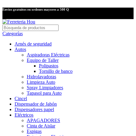
Envíos gratuitos en ordenes mayores a 500 Q
Categorías
Arnés de seguridad
Autos
Aspiradoras Eléctricas
Equipo de Taller
Polipastos
Tornillo de banco
Hidrolavadoras
Limpieza Auto
Spray Limpiadores
Tapasol para Auto
Cincel
Dispensador de Jabón
Dispensadores papel
Eléctricos
APAGADORES
Cinta de Aislar
Espigas