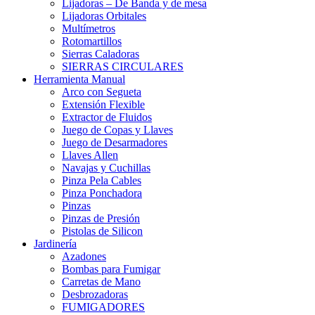
Lijadoras – De Banda y de mesa
Lijadoras Orbitales
Multímetros
Rotomartillos
Sierras Caladoras
SIERRAS CIRCULARES
Herramienta Manual
Arco con Segueta
Extensión Flexible
Extractor de Fluidos
Juego de Copas y Llaves
Juego de Desarmadores
Llaves Allen
Navajas y Cuchillas
Pinza Pela Cables
Pinza Ponchadora
Pinzas
Pinzas de Presión
Pistolas de Silicon
Jardinería
Azadones
Bombas para Fumigar
Carretas de Mano
Desbrozadoras
FUMIGADORES