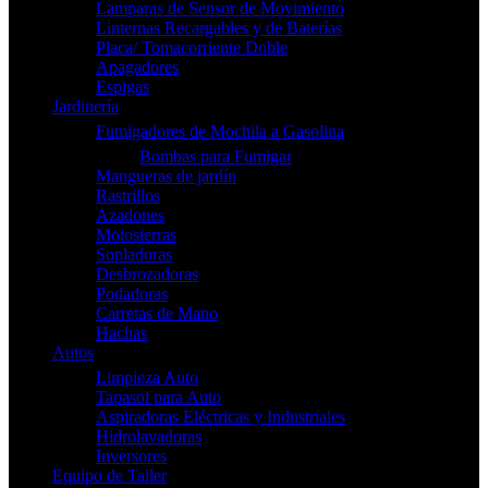
Lamparas de Sensor de Movimiento
Linternas Recargables y de Baterías
Placa/ Tomacorriente Doble
Apagadores
Espigas
Jardinería
Fumigadores de Mochila a Gasolina
Bombas para Fumigar
Mangueras de jardín
Rastrillos
Azadones
Motosierras
Sopladoras
Desbrozadoras
Podadoras
Carretas de Mano
Hachas
Autos
Limpieza Auto
Tapasol para Auto
Aspiradoras Eléctricas y Industriales
Hidrolavadoras
Inversores
Equipo de Taller