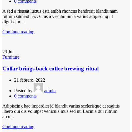
0
comments
A sed a risusat luctus esta anibh rhoncus hendrerit blandit nam
rutrum sitmiad hac. Cras a vestibulum a varius adipiscing ut
dignissim ...
Continue reading
23
Jul
Furniture
Collar brings back coffee brewing ritual
21 febrero, 2022
Posted by
admin
0
comments
Adipiscing hac imperdiet id blandit varius scelerisque at sagittis
libero dui dis volutpat vehicula mus sed ut. Lacinia dui rutrum
arcu...
Continue reading