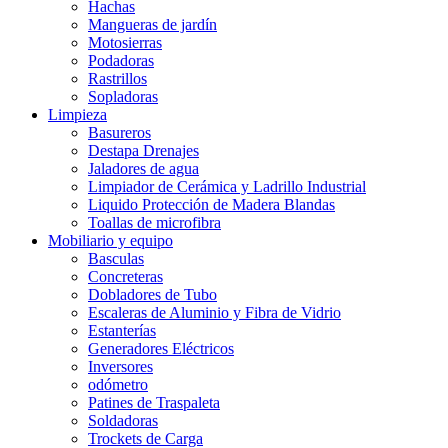
Hachas
Mangueras de jardín
Motosierras
Podadoras
Rastrillos
Sopladoras
Limpieza
Basureros
Destapa Drenajes
Jaladores de agua
Limpiador de Cerámica y Ladrillo Industrial
Liquido Protección de Madera Blandas
Toallas de microfibra
Mobiliario y equipo
Basculas
Concreteras
Dobladores de Tubo
Escaleras de Aluminio y Fibra de Vidrio
Estanterías
Generadores Eléctricos
Inversores
odómetro
Patines de Traspaleta
Soldadoras
Trockets de Carga