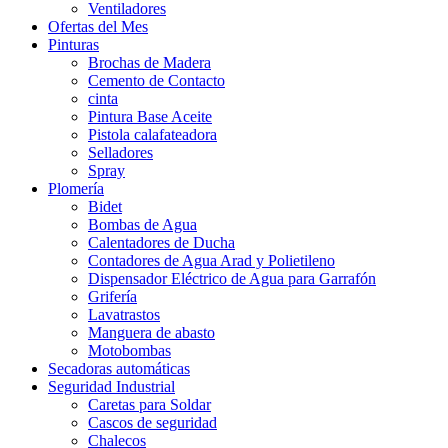
Ventiladores
Ofertas del Mes
Pinturas
Brochas de Madera
Cemento de Contacto
cinta
Pintura Base Aceite
Pistola calafateadora
Selladores
Spray
Plomería
Bidet
Bombas de Agua
Calentadores de Ducha
Contadores de Agua Arad y Polietileno
Dispensador Eléctrico de Agua para Garrafón
Grifería
Lavatrastos
Manguera de abasto
Motobombas
Secadoras automáticas
Seguridad Industrial
Caretas para Soldar
Cascos de seguridad
Chalecos