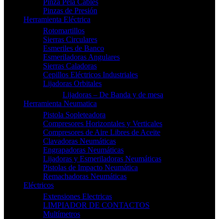
Pinza Pela Cables
Pinzas de Presión
Herramienta Eléctrica
Rotomartillos
Sierras Circulares
Esmeriles de Banco
Esmeriladoras Angulares
Sierras Caladoras
Cepillos Eléctricos Industriales
Lijadoras Orbitales
Lijadoras – De Banda y de mesa
Herramienta Neumatica
Pistola Sopleteadora
Compresores Horizontales y Verticales
Compresores de Aire Libres de Aceite
Clavadoras Neumáticas
Engrapadoras Neumáticas
Lijadoras y Esmeriladoras Neumáticas
Pistolas de Impacto Neumática
Remachadoras Neumáticas
Eléctricos
Extensiones Electricas
LIMPIADOR DE CONTACTOS
Multímetros