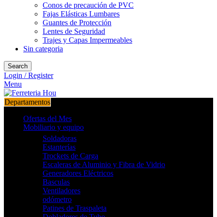
Conos de precaución de PVC
Fajas Elásticas Lumbares
Guantes de Protección
Lentes de Seguridad
Trajes y Capas Impermeables
Sin categoria
Search
Login / Register
Menu
Departamentos
Ofertas del Mes
Mobiliario y equipo
Soldadoras
Estanterías
Trockets de Carga
Escaleras de Aluminio y Fibra de Vidrio
Generadores Eléctricos
Basculas
Ventiladores
odómetro
Patines de Traspaleta
Dobladores de Tubo