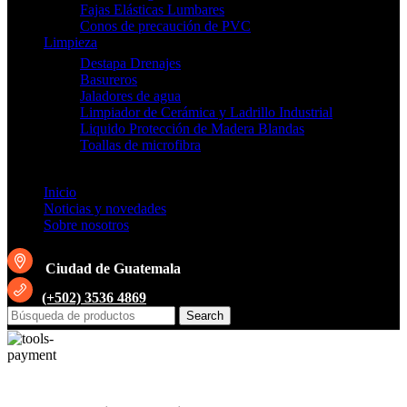
Fajas Elásticas Lumbares
Conos de precaución de PVC
Limpieza
Destapa Drenajes
Basureros
Jaladores de agua
Limpiador de Cerámica y Ladrillo Industrial
Liquido Protección de Madera Blandas
Toallas de microfibra
Inicio
Noticias y novedades
Sobre nosotros
Ciudad de Guatemala
(+502) 3536 4869
Search