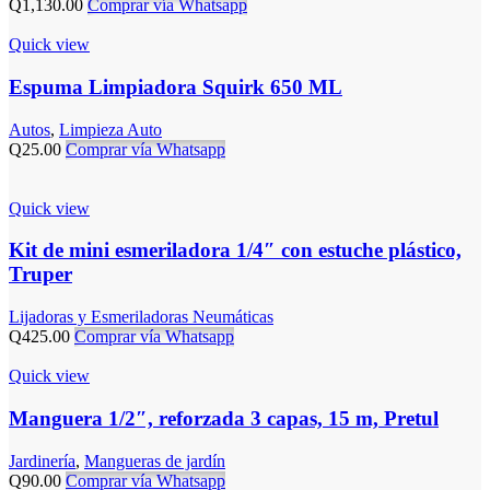
Q
1,130.00
Comprar vía Whatsapp
Quick view
Espuma Limpiadora Squirk 650 ML
Autos
,
Limpieza Auto
Q
25.00
Comprar vía Whatsapp
Quick view
Kit de mini esmeriladora 1/4″ con estuche plástico,
Truper
Lijadoras y Esmeriladoras Neumáticas
Q
425.00
Comprar vía Whatsapp
Quick view
Manguera 1/2″, reforzada 3 capas, 15 m, Pretul
Jardinería
,
Mangueras de jardín
Q
90.00
Comprar vía Whatsapp