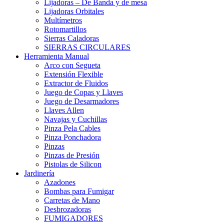
Lijadoras – De Banda y de mesa
Lijadoras Orbitales
Multímetros
Rotomartillos
Sierras Caladoras
SIERRAS CIRCULARES
Herramienta Manual
Arco con Segueta
Extensión Flexible
Extractor de Fluidos
Juego de Copas y Llaves
Juego de Desarmadores
Llaves Allen
Navajas y Cuchillas
Pinza Pela Cables
Pinza Ponchadora
Pinzas
Pinzas de Presión
Pistolas de Silicon
Jardinería
Azadones
Bombas para Fumigar
Carretas de Mano
Desbrozadoras
FUMIGADORES