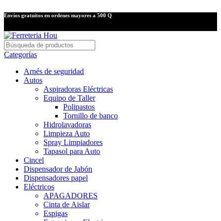
Envíos gratuitos en ordenes mayores a 500 Q
Categorías
Arnés de seguridad
Autos
Aspiradoras Eléctricas
Equipo de Taller
Polipastos
Tornillo de banco
Hidrolavadoras
Limpieza Auto
Spray Limpiadores
Tapasol para Auto
Cincel
Dispensador de Jabón
Dispensadores papel
Eléctricos
APAGADORES
Cinta de Aislar
Espigas