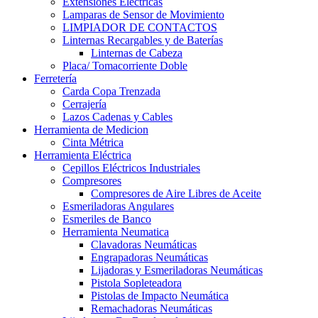
Extensiones Electricas
Lamparas de Sensor de Movimiento
LIMPIADOR DE CONTACTOS
Linternas Recargables y de Baterías
Linternas de Cabeza
Placa/ Tomacorriente Doble
Ferretería
Carda Copa Trenzada
Cerrajería
Lazos Cadenas y Cables
Herramienta de Medicion
Cinta Métrica
Herramienta Eléctrica
Cepillos Eléctricos Industriales
Compresores
Compresores de Aire Libres de Aceite
Esmeriladoras Angulares
Esmeriles de Banco
Herramienta Neumatica
Clavadoras Neumáticas
Engrapadoras Neumáticas
Lijadoras y Esmeriladoras Neumáticas
Pistola Sopleteadora
Pistolas de Impacto Neumática
Remachadoras Neumáticas