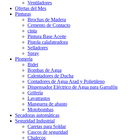
Ventiladores
Ofertas del Mes
Pinturas
Brochas de Madera
Cemento de Contacto
cinta
Pintura Base Aceite
Pistola calafateadora
Selladores
Spray
Plomería
Bidet
Bombas de Agua
Calentadores de Ducha
Contadores de Agua Arad y Polietileno
Dispensador Eléctrico de Agua para Garrafón
Grifería
Lavatrastos
Manguera de abasto
Motobombas
Secadoras automáticas
Seguridad Industrial
Caretas para Soldar
Cascos de seguridad
Chalecos