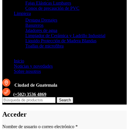
Fajas Elásticas Lumbares
Conos de precaución de PVC
Limpieza
Destapa Drenajes
Basureros
Jaladores de agua
Limpiador de Cerámica y Ladrillo Industrial
Liquido Protección de Madera Blandas
Toallas de microfibra
Inicio
Noticias y novedades
Sobre nosotros
Ciudad de Guatemala
(+502) 3536 4869
Search
Acceder
Obligatorio
Nombre de usuario o correo electrónico
*