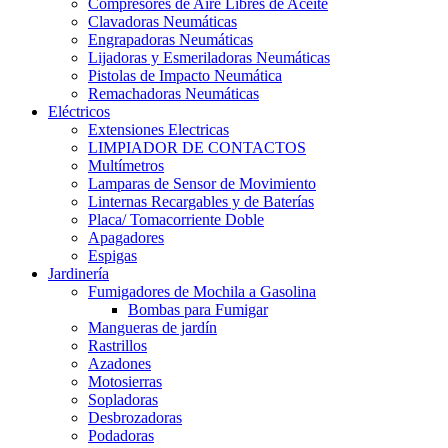
Compresores de Aire Libres de Aceite
Clavadoras Neumáticas
Engrapadoras Neumáticas
Lijadoras y Esmeriladoras Neumáticas
Pistolas de Impacto Neumática
Remachadoras Neumáticas
Eléctricos
Extensiones Electricas
LIMPIADOR DE CONTACTOS
Multímetros
Lamparas de Sensor de Movimiento
Linternas Recargables y de Baterías
Placa/ Tomacorriente Doble
Apagadores
Espigas
Jardinería
Fumigadores de Mochila a Gasolina
Bombas para Fumigar
Mangueras de jardín
Rastrillos
Azadones
Motosierras
Sopladoras
Desbrozadoras
Podadoras