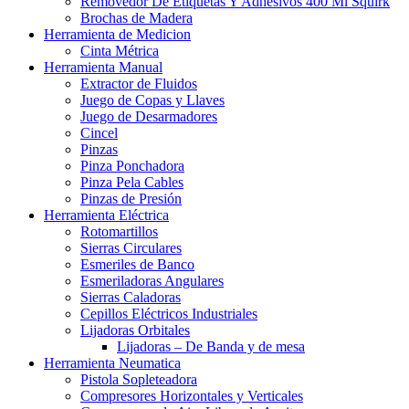
Removedor De Etiquetas Y Adhesivos 400 Ml Squirk
Brochas de Madera
Herramienta de Medicion
Cinta Métrica
Herramienta Manual
Extractor de Fluidos
Juego de Copas y Llaves
Juego de Desarmadores
Cincel
Pinzas
Pinza Ponchadora
Pinza Pela Cables
Pinzas de Presión
Herramienta Eléctrica
Rotomartillos
Sierras Circulares
Esmeriles de Banco
Esmeriladoras Angulares
Sierras Caladoras
Cepillos Eléctricos Industriales
Lijadoras Orbitales
Lijadoras – De Banda y de mesa
Herramienta Neumatica
Pistola Sopleteadora
Compresores Horizontales y Verticales