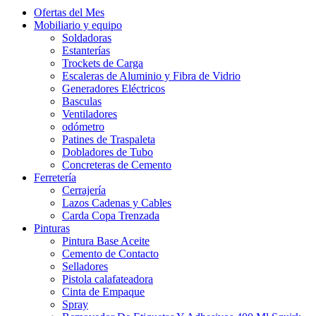
Ofertas del Mes
Mobiliario y equipo
Soldadoras
Estanterías
Trockets de Carga
Escaleras de Aluminio y Fibra de Vidrio
Generadores Eléctricos
Basculas
Ventiladores
odómetro
Patines de Traspaleta
Dobladores de Tubo
Concreteras de Cemento
Ferretería
Cerrajería
Lazos Cadenas y Cables
Carda Copa Trenzada
Pinturas
Pintura Base Aceite
Cemento de Contacto
Selladores
Pistola calafateadora
Cinta de Empaque
Spray