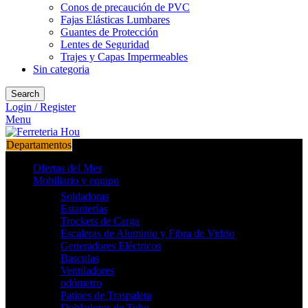
Conos de precaución de PVC
Fajas Elásticas Lumbares
Guantes de Protección
Lentes de Seguridad
Trajes y Capas Impermeables
Sin categoria
Search
Login / Register
Menu
Departamentos
Ofertas del Mes
Mobiliario y equipo
Soldadoras
Estanterías
Trockets de Carga
Escaleras de Aluminio y Fibra de Vidrio
Generadores Eléctricos
Basculas
Ventiladores
odómetro
Patines de Traspaleta
Dobladores de Tubo