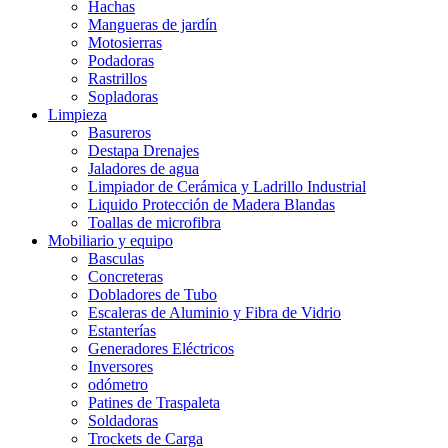
Hachas
Mangueras de jardín
Motosierras
Podadoras
Rastrillos
Sopladoras
Limpieza
Basureros
Destapa Drenajes
Jaladores de agua
Limpiador de Cerámica y Ladrillo Industrial
Liquido Protección de Madera Blandas
Toallas de microfibra
Mobiliario y equipo
Basculas
Concreteras
Dobladores de Tubo
Escaleras de Aluminio y Fibra de Vidrio
Estanterías
Generadores Eléctricos
Inversores
odómetro
Patines de Traspaleta
Soldadoras
Trockets de Carga