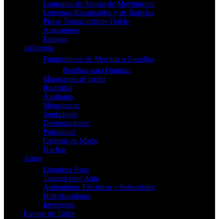
Lamparas de Sensor de Movimiento
Linternas Recargables y de Baterías
Placa/ Tomacorriente Doble
Apagadores
Espigas
Jardinería
Fumigadores de Mochila a Gasolina
Bombas para Fumigar
Mangueras de jardín
Rastrillos
Azadones
Motosierras
Sopladoras
Desbrozadoras
Podadoras
Carretas de Mano
Hachas
Autos
Limpieza Auto
Tapasol para Auto
Aspiradoras Eléctricas y Industriales
Hidrolavadoras
Inversores
Equipo de Taller