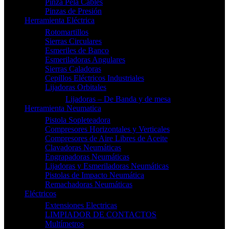
Pinza Pela Cables
Pinzas de Presión
Herramienta Eléctrica
Rotomartillos
Sierras Circulares
Esmeriles de Banco
Esmeriladoras Angulares
Sierras Caladoras
Cepillos Eléctricos Industriales
Lijadoras Orbitales
Lijadoras – De Banda y de mesa
Herramienta Neumatica
Pistola Sopleteadora
Compresores Horizontales y Verticales
Compresores de Aire Libres de Aceite
Clavadoras Neumáticas
Engrapadoras Neumáticas
Lijadoras y Esmeriladoras Neumáticas
Pistolas de Impacto Neumática
Remachadoras Neumáticas
Eléctricos
Extensiones Electricas
LIMPIADOR DE CONTACTOS
Multímetros