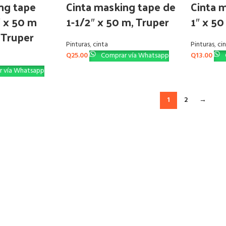
ng tape
Cinta masking tape de
Cinta 
″ x 50 m
1-1/2″ x 50 m, Truper
1″ x 50
, Truper
Pinturas
,
cinta
Pinturas
,
ci
Q
25.00
Comprar vía Whatsapp
Q
13.00
 vía Whatsapp
1
2
→