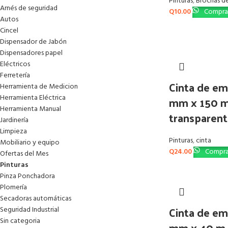
Pinturas
,
Brochas d
Arnés de seguridad
Q
10.00
Comprar
Autos
Cincel
Dispensador de Jabón
Dispensadores papel
Eléctricos
Ferretería
Cinta de e
Herramienta de Medicion
Herramienta Eléctrica
mm x 150 
Herramienta Manual
transparent
Jardinería
Limpieza
Pinturas
,
cinta
Mobiliario y equipo
Q
24.00
Compra
Ofertas del Mes
Pinturas
Pinza Ponchadora
Plomería
Secadoras automáticas
Cinta de e
Seguridad Industrial
Sin categoria
mm x 40 m