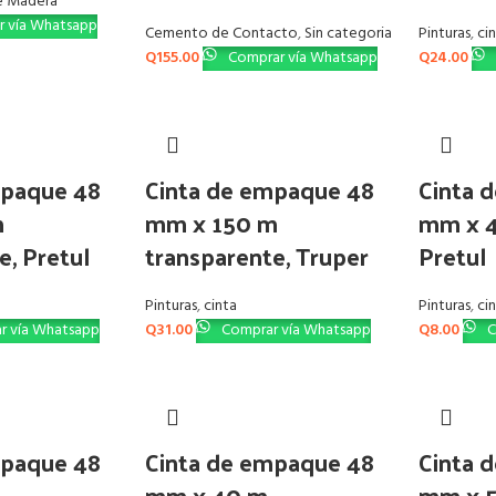
e Madera
 vía Whatsapp
Cemento de Contacto
,
Sin categoria
Pinturas
,
ci
Q
155.00
Comprar vía Whatsapp
Q
24.00
mpaque 48
Cinta de empaque 48
Cinta 
m
mm x 150 m
mm x 4
e, Pretul
transparente, Truper
Pretul
Pinturas
,
cinta
Pinturas
,
ci
r vía Whatsapp
Q
31.00
Comprar vía Whatsapp
Q
8.00
C
mpaque 48
Cinta de empaque 48
Cinta 
mm x 40 m
mm x 5