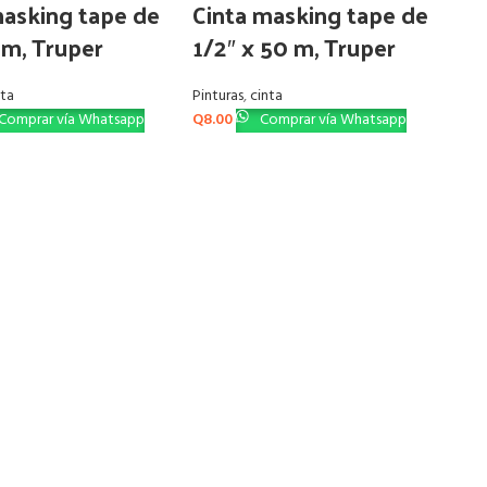
masking tape de
Cinta masking tape de
 m, Truper
1/2″ x 50 m, Truper
nta
Pinturas
,
cinta
Comprar vía Whatsapp
Q
8.00
Comprar vía Whatsapp