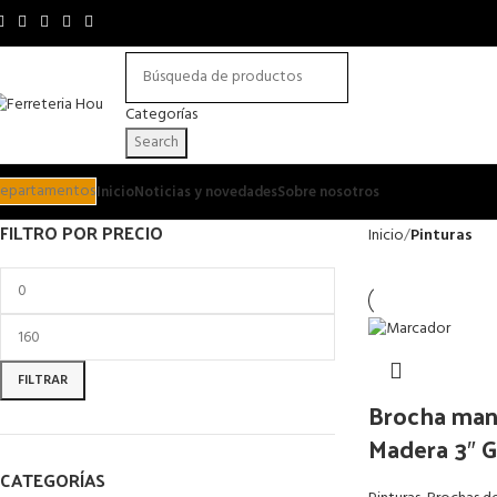
Categorías
Search
epartamentos
Inicio
Noticias y novedades
Sobre nosotros
FILTRO POR PRECIO
Inicio
Pinturas
FILTRAR
Brocha man
Madera 3″ G
CATEGORÍAS