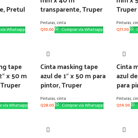
e, Pretul
transparente, Truper
Truper
Pinturas
,
cinta
Pinturas
,
ci
vía Whatsapp
Q
10.00
Comprar vía Whatsapp
Q
11.50
C
ng tape
Cinta masking tape
Cinta 
/2″ x 50 m
azul de 1″ x 50 m para
azul de
, Truper
pintor, Truper
para pi
Pinturas
,
cinta
Pinturas
,
ci
r vía Whatsapp
Q
28.00
Comprar vía Whatsapp
Q
14.00