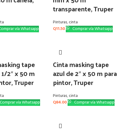
transparente, Truper
nta
Pinturas
,
cinta
omprar vía Whatsapp
Q
11.50
Comprar vía Whatsapp
masking tape
Cinta masking tape
 1/2″ x 50 m
azul de 2″ x 50 m para
ntor, Truper
pintor, Truper
nta
Pinturas
,
cinta
Comprar vía Whatsapp
Q
84.00
Comprar vía Whatsapp