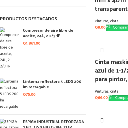
transparent
PRODUCTOS DESTACADOS
Pinturas
,
cinta
Q
8.00
Comprar 
Compresor de aire libre de
aceite, 24L, 2-2/3HP
Q
1,861.00
Cinta maski
azul de 1-1
para pintor
Linterna reflectora 5 LEDS 200
lm recargable
Pinturas
,
cinta
Q
75.00
Q
66.00
Compra
ESPIGA INDUSTRIAL REFORZADA
2 POLOS 3 HILOS 15A, 125V