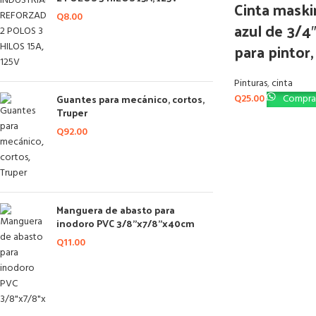
Cinta maski
Q
8.00
azul de 3/4
para pintor
Pinturas
,
cinta
Guantes para mecánico, cortos,
Q
25.00
Comprar
Truper
Q
92.00
Manguera de abasto para
inodoro PVC 3/8"x7/8"x40cm
Q
11.00