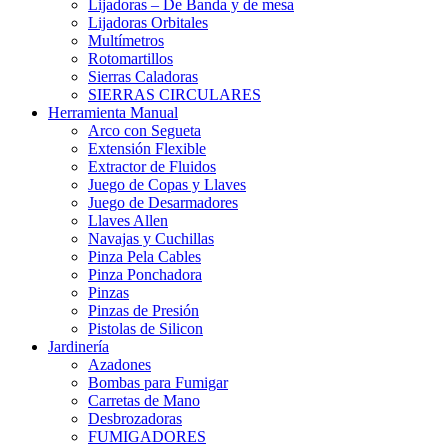
Lijadoras – De Banda y de mesa
Lijadoras Orbitales
Multímetros
Rotomartillos
Sierras Caladoras
SIERRAS CIRCULARES
Herramienta Manual
Arco con Segueta
Extensión Flexible
Extractor de Fluidos
Juego de Copas y Llaves
Juego de Desarmadores
Llaves Allen
Navajas y Cuchillas
Pinza Pela Cables
Pinza Ponchadora
Pinzas
Pinzas de Presión
Pistolas de Silicon
Jardinería
Azadones
Bombas para Fumigar
Carretas de Mano
Desbrozadoras
FUMIGADORES