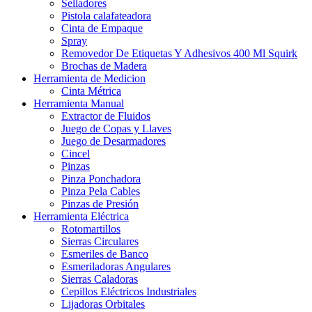
Selladores
Pistola calafateadora
Cinta de Empaque
Spray
Removedor De Etiquetas Y Adhesivos 400 Ml Squirk
Brochas de Madera
Herramienta de Medicion
Cinta Métrica
Herramienta Manual
Extractor de Fluidos
Juego de Copas y Llaves
Juego de Desarmadores
Cincel
Pinzas
Pinza Ponchadora
Pinza Pela Cables
Pinzas de Presión
Herramienta Eléctrica
Rotomartillos
Sierras Circulares
Esmeriles de Banco
Esmeriladoras Angulares
Sierras Caladoras
Cepillos Eléctricos Industriales
Lijadoras Orbitales