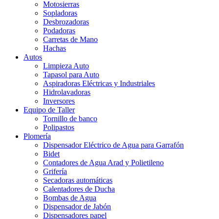
Motosierras
Sopladoras
Desbrozadoras
Podadoras
Carretas de Mano
Hachas
Autos
Limpieza Auto
Tapasol para Auto
Aspiradoras Eléctricas y Industriales
Hidrolavadoras
Inversores
Equipo de Taller
Tornillo de banco
Polipastos
Plomería
Dispensador Eléctrico de Agua para Garrafón
Bidet
Contadores de Agua Arad y Polietileno
Grifería
Secadoras automáticas
Calentadores de Ducha
Bombas de Agua
Dispensador de Jabón
Dispensadores papel