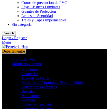
Conos de precaución de PVC
Fajas Elásticas Lumbares
Guantes de Protección
Lentes de Seguridad
Trajes y Capas Impermeables
Sin categoria
Search
Login / Register
Menu
Departamentos
Ofertas del Mes
Mobiliario y equipo
Soldadoras
Estanterías
Trockets de Carga
Escaleras de Aluminio y Fibra de Vidrio
Generadores Eléctricos
Basculas
Ventiladores
odómetro
Patines de Traspaleta
Dobladores de Tubo