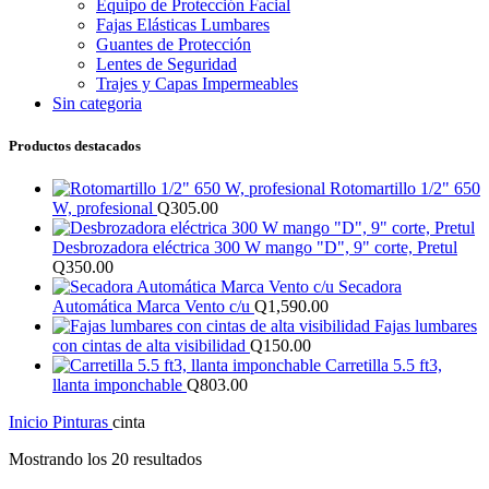
Equipo de Protección Facial
Fajas Elásticas Lumbares
Guantes de Protección
Lentes de Seguridad
Trajes y Capas Impermeables
Sin categoria
Productos destacados
Rotomartillo 1/2" 650
W, profesional
Q
305.00
Desbrozadora eléctrica 300 W mango "D", 9" corte, Pretul
Q
350.00
Secadora
Automática Marca Vento c/u
Q
1,590.00
Fajas lumbares
con cintas de alta visibilidad
Q
150.00
Carretilla 5.5 ft3,
llanta imponchable
Q
803.00
Inicio
Pinturas
cinta
Mostrando los 20 resultados