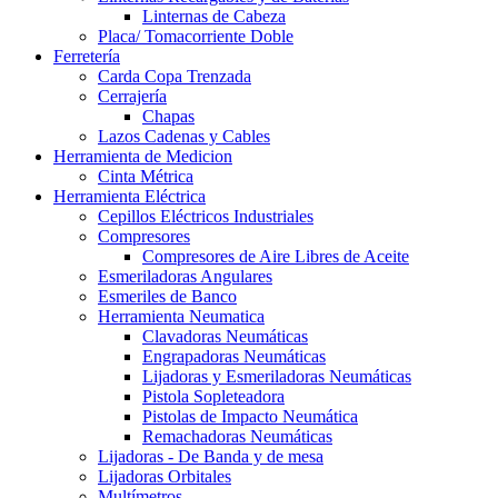
Linternas de Cabeza
Placa/ Tomacorriente Doble
Ferretería
Carda Copa Trenzada
Cerrajería
Chapas
Lazos Cadenas y Cables
Herramienta de Medicion
Cinta Métrica
Herramienta Eléctrica
Cepillos Eléctricos Industriales
Compresores
Compresores de Aire Libres de Aceite
Esmeriladoras Angulares
Esmeriles de Banco
Herramienta Neumatica
Clavadoras Neumáticas
Engrapadoras Neumáticas
Lijadoras y Esmeriladoras Neumáticas
Pistola Sopleteadora
Pistolas de Impacto Neumática
Remachadoras Neumáticas
Lijadoras - De Banda y de mesa
Lijadoras Orbitales
Multímetros