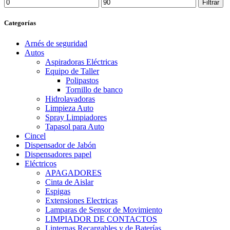
Precio
Precio
Filtrar
mínimo
máximo
Categorías
Arnés de seguridad
Autos
Aspiradoras Eléctricas
Equipo de Taller
Polipastos
Tornillo de banco
Hidrolavadoras
Limpieza Auto
Spray Limpiadores
Tapasol para Auto
Cincel
Dispensador de Jabón
Dispensadores papel
Eléctricos
APAGADORES
Cinta de Aislar
Espigas
Extensiones Electricas
Lamparas de Sensor de Movimiento
LIMPIADOR DE CONTACTOS
Linternas Recargables y de Baterías