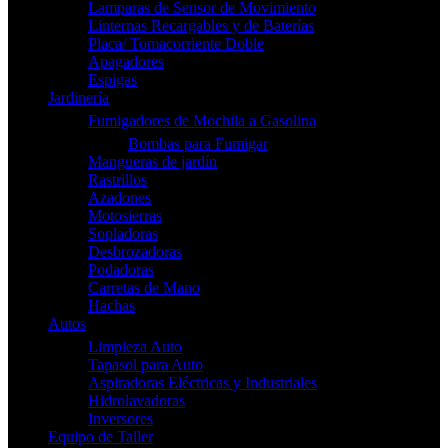
Lamparas de Sensor de Movimiento
Linternas Recargables y de Baterías
Placa/ Tomacorriente Doble
Apagadores
Espigas
Jardinería
Fumigadores de Mochila a Gasolina
Bombas para Fumigar
Mangueras de jardín
Rastrillos
Azadones
Motosierras
Sopladoras
Desbrozadoras
Podadoras
Carretas de Mano
Hachas
Autos
Limpieza Auto
Tapasol para Auto
Aspiradoras Eléctricas y Industriales
Hidrolavadoras
Inversores
Equipo de Taller