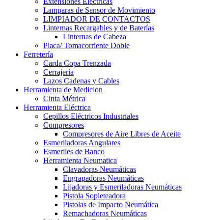
Extensiones Electricas
Lamparas de Sensor de Movimiento
LIMPIADOR DE CONTACTOS
Linternas Recargables y de Baterías
Linternas de Cabeza
Placa/ Tomacorriente Doble
Ferretería
Carda Copa Trenzada
Cerrajería
Lazos Cadenas y Cables
Herramienta de Medicion
Cinta Métrica
Herramienta Eléctrica
Cepillos Eléctricos Industriales
Compresores
Compresores de Aire Libres de Aceite
Esmeriladoras Angulares
Esmeriles de Banco
Herramienta Neumatica
Clavadoras Neumáticas
Engrapadoras Neumáticas
Lijadoras y Esmeriladoras Neumáticas
Pistola Sopleteadora
Pistolas de Impacto Neumática
Remachadoras Neumáticas