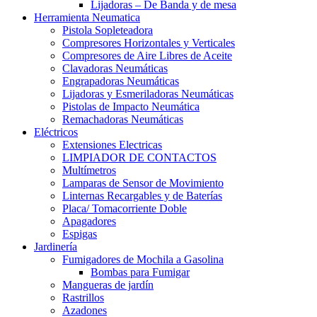
Lijadoras – De Banda y de mesa
Herramienta Neumatica
Pistola Sopleteadora
Compresores Horizontales y Verticales
Compresores de Aire Libres de Aceite
Clavadoras Neumáticas
Engrapadoras Neumáticas
Lijadoras y Esmeriladoras Neumáticas
Pistolas de Impacto Neumática
Remachadoras Neumáticas
Eléctricos
Extensiones Electricas
LIMPIADOR DE CONTACTOS
Multímetros
Lamparas de Sensor de Movimiento
Linternas Recargables y de Baterías
Placa/ Tomacorriente Doble
Apagadores
Espigas
Jardinería
Fumigadores de Mochila a Gasolina
Bombas para Fumigar
Mangueras de jardín
Rastrillos
Azadones