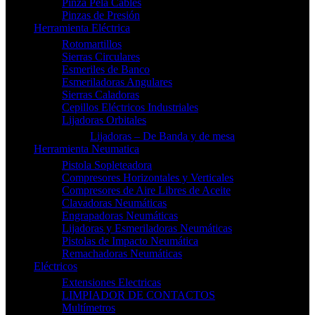
Pinza Pela Cables
Pinzas de Presión
Herramienta Eléctrica
Rotomartillos
Sierras Circulares
Esmeriles de Banco
Esmeriladoras Angulares
Sierras Caladoras
Cepillos Eléctricos Industriales
Lijadoras Orbitales
Lijadoras – De Banda y de mesa
Herramienta Neumatica
Pistola Sopleteadora
Compresores Horizontales y Verticales
Compresores de Aire Libres de Aceite
Clavadoras Neumáticas
Engrapadoras Neumáticas
Lijadoras y Esmeriladoras Neumáticas
Pistolas de Impacto Neumática
Remachadoras Neumáticas
Eléctricos
Extensiones Electricas
LIMPIADOR DE CONTACTOS
Multímetros