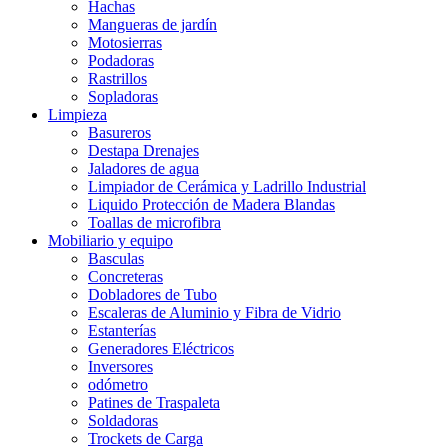
Hachas
Mangueras de jardín
Motosierras
Podadoras
Rastrillos
Sopladoras
Limpieza
Basureros
Destapa Drenajes
Jaladores de agua
Limpiador de Cerámica y Ladrillo Industrial
Liquido Protección de Madera Blandas
Toallas de microfibra
Mobiliario y equipo
Basculas
Concreteras
Dobladores de Tubo
Escaleras de Aluminio y Fibra de Vidrio
Estanterías
Generadores Eléctricos
Inversores
odómetro
Patines de Traspaleta
Soldadoras
Trockets de Carga