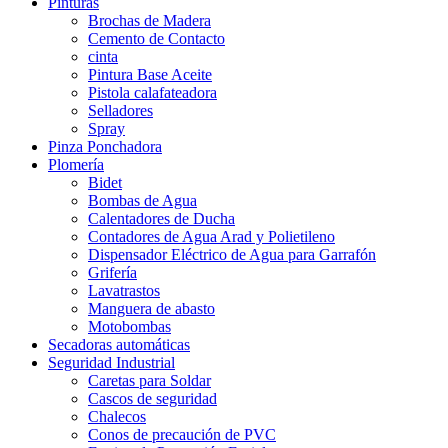
Pinturas
Brochas de Madera
Cemento de Contacto
cinta
Pintura Base Aceite
Pistola calafateadora
Selladores
Spray
Pinza Ponchadora
Plomería
Bidet
Bombas de Agua
Calentadores de Ducha
Contadores de Agua Arad y Polietileno
Dispensador Eléctrico de Agua para Garrafón
Grifería
Lavatrastos
Manguera de abasto
Motobombas
Secadoras automáticas
Seguridad Industrial
Caretas para Soldar
Cascos de seguridad
Chalecos
Conos de precaución de PVC