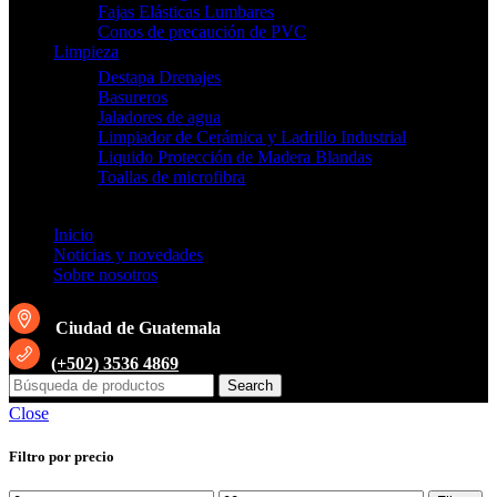
Fajas Elásticas Lumbares
Conos de precaución de PVC
Limpieza
Destapa Drenajes
Basureros
Jaladores de agua
Limpiador de Cerámica y Ladrillo Industrial
Liquido Protección de Madera Blandas
Toallas de microfibra
Inicio
Noticias y novedades
Sobre nosotros
Ciudad de Guatemala
(+502) 3536 4869
Search
Close
Filtro por precio