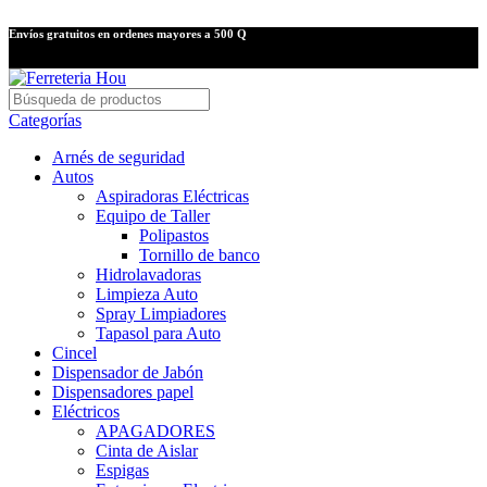
Envíos gratuitos en ordenes mayores a 500 Q
Categorías
Arnés de seguridad
Autos
Aspiradoras Eléctricas
Equipo de Taller
Polipastos
Tornillo de banco
Hidrolavadoras
Limpieza Auto
Spray Limpiadores
Tapasol para Auto
Cincel
Dispensador de Jabón
Dispensadores papel
Eléctricos
APAGADORES
Cinta de Aislar
Espigas