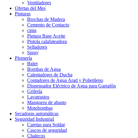
Ventiladores
Ofertas del Mes
Pinturas
Brochas de Madera
Cemento de Contacto
cinta
Pintura Base Aceite
Pistola calafateadora
Selladores
Spray
Plomería
Bidet
Bombas de Agua
Calentadores de Ducha
Contadores de Agua Arad y Polietileno
Dispensador Eléctrico de Agua para Garrafón
Grifería
Lavatrastos
Manguera de abasto
Motobombas
Secadoras automáticas
Seguridad Industrial
Caretas para Soldar
Cascos de seguridad
Chalecos