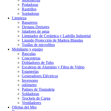
Motosierras
Podadoras
Rastrillos
Sopladoras
Limpieza
Basureros
Destapa Drenajes
Jaladores de agua
Limpiador de Cerámica y Ladrillo Industrial
Liquido Protección de Madera Blandas
Toallas de microfibra
Mobiliario y equipo
Basculas
Concreteras
Dobladores de Tubo
Escaleras de Aluminio y Fibra de Vidrio
Estanterías
Generadores Eléctricos
Inversores
odómetro
Patines de Traspaleta
Soldadoras
Trockets de Carga
Ventiladores
Ofertas del Mes