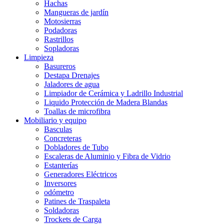
Hachas
Mangueras de jardín
Motosierras
Podadoras
Rastrillos
Sopladoras
Limpieza
Basureros
Destapa Drenajes
Jaladores de agua
Limpiador de Cerámica y Ladrillo Industrial
Liquido Protección de Madera Blandas
Toallas de microfibra
Mobiliario y equipo
Basculas
Concreteras
Dobladores de Tubo
Escaleras de Aluminio y Fibra de Vidrio
Estanterías
Generadores Eléctricos
Inversores
odómetro
Patines de Traspaleta
Soldadoras
Trockets de Carga