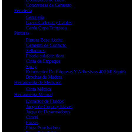
Concreteras de Cemento
Ferretería
Cerrajería
Lazos Cadenas y Cables
Carda Copa Trenzada
Pinturas
Pintura Base Aceite
Cemento de Contacto
Selladores
Pistola calafateadora
Cinta de Empaque
Spray
Removedor De Etiquetas Y Adhesivos 400 Ml Squirk
Brochas de Madera
Herramienta de Medicion
Cinta Métrica
Herramienta Manual
Extractor de Fluidos
Juego de Copas y Llaves
Juego de Desarmadores
Cincel
Pinzas
Pinza Ponchadora