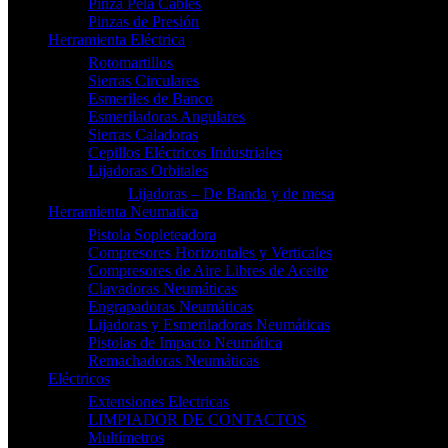
Pinza Pela Cables
Pinzas de Presión
Herramienta Eléctrica
Rotomartillos
Sierras Circulares
Esmeriles de Banco
Esmeriladoras Angulares
Sierras Caladoras
Cepillos Eléctricos Industriales
Lijadoras Orbitales
Lijadoras – De Banda y de mesa
Herramienta Neumatica
Pistola Sopleteadora
Compresores Horizontales y Verticales
Compresores de Aire Libres de Aceite
Clavadoras Neumáticas
Engrapadoras Neumáticas
Lijadoras y Esmeriladoras Neumáticas
Pistolas de Impacto Neumática
Remachadoras Neumáticas
Eléctricos
Extensiones Electricas
LIMPIADOR DE CONTACTOS
Multímetros