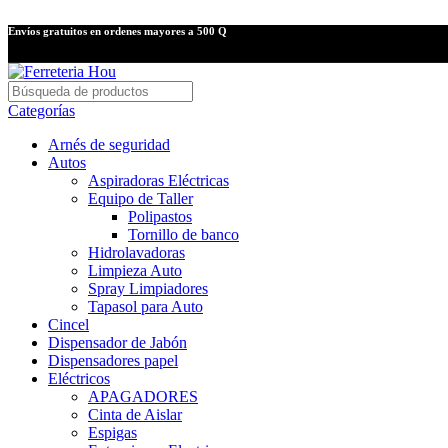
Envíos gratuitos en ordenes mayores a 500 Q
Categorías
Arnés de seguridad
Autos
Aspiradoras Eléctricas
Equipo de Taller
Polipastos
Tornillo de banco
Hidrolavadoras
Limpieza Auto
Spray Limpiadores
Tapasol para Auto
Cincel
Dispensador de Jabón
Dispensadores papel
Eléctricos
APAGADORES
Cinta de Aislar
Espigas