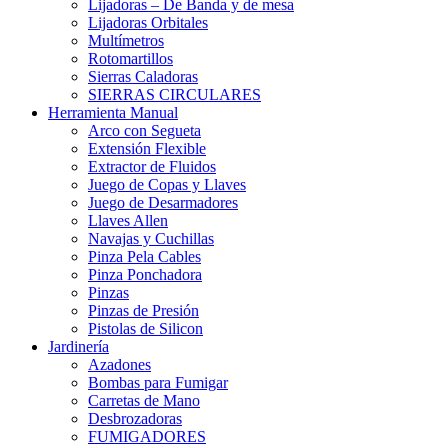
Lijadoras – De Banda y de mesa
Lijadoras Orbitales
Multímetros
Rotomartillos
Sierras Caladoras
SIERRAS CIRCULARES
Herramienta Manual
Arco con Segueta
Extensión Flexible
Extractor de Fluidos
Juego de Copas y Llaves
Juego de Desarmadores
Llaves Allen
Navajas y Cuchillas
Pinza Pela Cables
Pinza Ponchadora
Pinzas
Pinzas de Presión
Pistolas de Silicon
Jardinería
Azadones
Bombas para Fumigar
Carretas de Mano
Desbrozadoras
FUMIGADORES