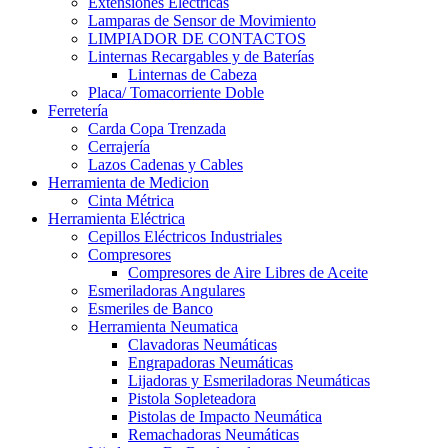
Extensiones Electricas
Lamparas de Sensor de Movimiento
LIMPIADOR DE CONTACTOS
Linternas Recargables y de Baterías
Linternas de Cabeza
Placa/ Tomacorriente Doble
Ferretería
Carda Copa Trenzada
Cerrajería
Lazos Cadenas y Cables
Herramienta de Medicion
Cinta Métrica
Herramienta Eléctrica
Cepillos Eléctricos Industriales
Compresores
Compresores de Aire Libres de Aceite
Esmeriladoras Angulares
Esmeriles de Banco
Herramienta Neumatica
Clavadoras Neumáticas
Engrapadoras Neumáticas
Lijadoras y Esmeriladoras Neumáticas
Pistola Sopleteadora
Pistolas de Impacto Neumática
Remachadoras Neumáticas