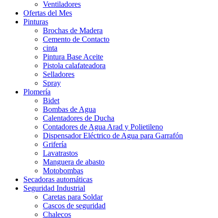
Ventiladores
Ofertas del Mes
Pinturas
Brochas de Madera
Cemento de Contacto
cinta
Pintura Base Aceite
Pistola calafateadora
Selladores
Spray
Plomería
Bidet
Bombas de Agua
Calentadores de Ducha
Contadores de Agua Arad y Polietileno
Dispensador Eléctrico de Agua para Garrafón
Grifería
Lavatrastos
Manguera de abasto
Motobombas
Secadoras automáticas
Seguridad Industrial
Caretas para Soldar
Cascos de seguridad
Chalecos