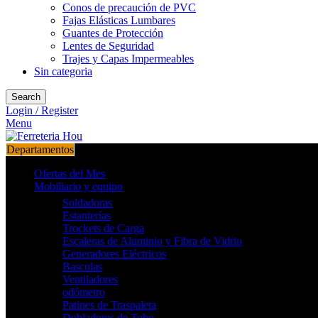
Conos de precaución de PVC
Fajas Elásticas Lumbares
Guantes de Protección
Lentes de Seguridad
Trajes y Capas Impermeables
Sin categoria
Search
Login / Register
Menu
Departamentos
Ofertas del Mes
Mobiliario y equipo
Soldadoras
Estanterías
Trockets de Carga
Escaleras de Aluminio y Fibra de Vidrio
Generadores Eléctricos
Basculas
Ventiladores
odómetro
Patines de Traspaleta
Dobladores de Tubo