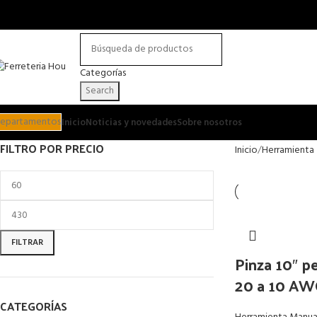
Categorías
Search
epartamentos
Inicio
Noticias y novedades
Sobre nosotros
FILTRO POR PRECIO
Inicio
Herramienta
FILTRAR
Pinza 10″ p
20 a 10 AW
CATEGORÍAS