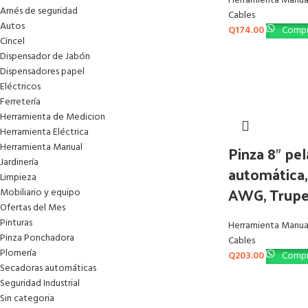
Herramienta Manua
Arnés de seguridad
Cables
Autos
Q
174.00
Compr
Cincel
Dispensador de Jabón
Dispensadores papel
Eléctricos
Ferretería
Herramienta de Medicion
Herramienta Eléctrica
Herramienta Manual
Pinza 8″ pel
Jardinería
automática,
Limpieza
AWG, Trupe
Mobiliario y equipo
Ofertas del Mes
Pinturas
Herramienta Manua
Pinza Ponchadora
Cables
Plomería
Q
203.00
Compr
Secadoras automáticas
Seguridad Industrial
Sin categoria