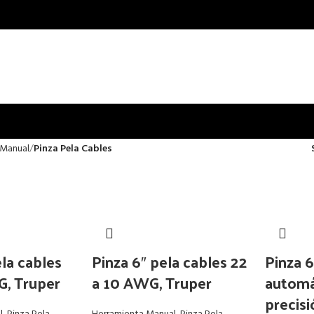
 Manual
Pinza Pela Cables
ela cables
Pinza 6″ pela cables 22
Pinza 6
G, Truper
a 10 AWG, Truper
automá
precisi