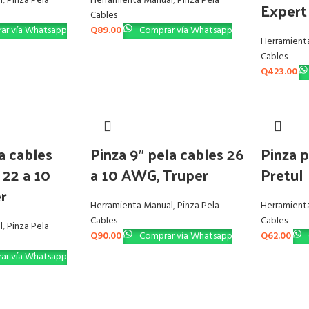
l
,
Pinza Pela
Herramienta Manual
,
Pinza Pela
Expert
Cables
ar vía Whatsapp
Q
89.00
Comprar vía Whatsapp
Herramient
Cables
Q
423.00
a cables
Pinza 9″ pela cables 26
Pinza p
 22 a 10
a 10 AWG, Truper
Pretul
r
Herramienta Manual
,
Pinza Pela
Herramient
Cables
Cables
l
,
Pinza Pela
Q
90.00
Comprar vía Whatsapp
Q
62.00
ar vía Whatsapp