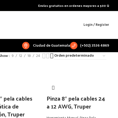
Envíos gratuitos en ordenes mayores a 500 Q
Login / Register
Ciudad de Guatemala
(+502) 3536 4869
Show
9
12
18
24
″ pela cables
Pinza 8″ pela cables 24
tica de
a 12 AWG, Truper
ón, Truper