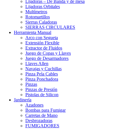
Lijadoras – De Banda y de mesa
Lijadoras Orbitales
Multímetros
Rotomartillos
Sierras Caladoras
SIERRAS CIRCULARES
Herramienta Manual
Arco con Segueta
Extensión Flexible
Extractor de Fluidos
Juego de Copas y Llaves
Juego de Desarmadores
Llaves Allen
Navajas y Cuchillas
Pinza Pela Cables
Pinza Ponchadora
Pinzas
Pinzas de Presión
Pistolas de Silicon
Jardinería
Azadones
Bombas para Fumigar
Carretas de Mano
Desbrozadoras
FUMIGADORES