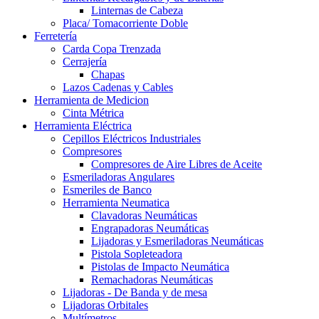
Linternas de Cabeza
Placa/ Tomacorriente Doble
Ferretería
Carda Copa Trenzada
Cerrajería
Chapas
Lazos Cadenas y Cables
Herramienta de Medicion
Cinta Métrica
Herramienta Eléctrica
Cepillos Eléctricos Industriales
Compresores
Compresores de Aire Libres de Aceite
Esmeriladoras Angulares
Esmeriles de Banco
Herramienta Neumatica
Clavadoras Neumáticas
Engrapadoras Neumáticas
Lijadoras y Esmeriladoras Neumáticas
Pistola Sopleteadora
Pistolas de Impacto Neumática
Remachadoras Neumáticas
Lijadoras - De Banda y de mesa
Lijadoras Orbitales
Multímetros