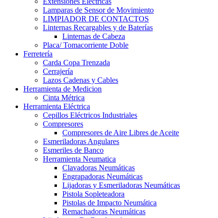
Extensiones Electricas
Lamparas de Sensor de Movimiento
LIMPIADOR DE CONTACTOS
Linternas Recargables y de Baterías
Linternas de Cabeza
Placa/ Tomacorriente Doble
Ferretería
Carda Copa Trenzada
Cerrajería
Lazos Cadenas y Cables
Herramienta de Medicion
Cinta Métrica
Herramienta Eléctrica
Cepillos Eléctricos Industriales
Compresores
Compresores de Aire Libres de Aceite
Esmeriladoras Angulares
Esmeriles de Banco
Herramienta Neumatica
Clavadoras Neumáticas
Engrapadoras Neumáticas
Lijadoras y Esmeriladoras Neumáticas
Pistola Sopleteadora
Pistolas de Impacto Neumática
Remachadoras Neumáticas