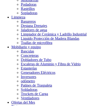
Motosierras
Podadoras
Rastrillos
Sopladoras
Limpieza
Basureros
Destapa Drenajes
Jaladores de agua
Limpiador de Cerámica y Ladrillo Industrial
Liquido Protección de Madera Blandas
Toallas de microfibra
Mobiliario y equipo
Basculas
Concreteras
Dobladores de Tubo
Escaleras de Aluminio y Fibra de Vidrio
Estanterías
Generadores Eléctricos
Inversores
odómetro
Patines de Traspaleta
Soldadoras
Trockets de Carga
Ventiladores
Ofertas del Mes