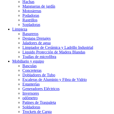
Hachas
Mangueras de jardín
Motosierras
Podadoras
Rastrillos
Sopladoras
Limpieza
Basureros
Destapa Drenajes
Jaladores de agua
Limpiador de Cerámica y Ladrillo Industrial
Liquido Protección de Madera Blandas
Toallas de microfibra
Mobiliario y equipo
Basculas
Concreteras
Dobladores de Tubo
Escaleras de Aluminio y Fibra de Vidrio
Estanterías
Generadores Eléctricos
Inversores
odómetro
Patines de Traspaleta
Soldadoras
Trockets de Carga