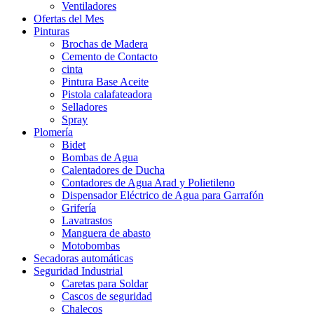
Ventiladores
Ofertas del Mes
Pinturas
Brochas de Madera
Cemento de Contacto
cinta
Pintura Base Aceite
Pistola calafateadora
Selladores
Spray
Plomería
Bidet
Bombas de Agua
Calentadores de Ducha
Contadores de Agua Arad y Polietileno
Dispensador Eléctrico de Agua para Garrafón
Grifería
Lavatrastos
Manguera de abasto
Motobombas
Secadoras automáticas
Seguridad Industrial
Caretas para Soldar
Cascos de seguridad
Chalecos