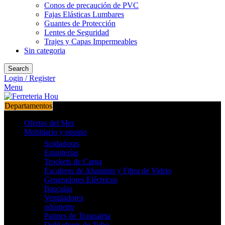
Conos de precaución de PVC
Fajas Elásticas Lumbares
Guantes de Protección
Lentes de Seguridad
Trajes y Capas Impermeables
Sin categoria
Search
Login / Register
Menu
Departamentos
Ofertas del Mes
Mobiliario y equipo
Soldadoras
Estanterías
Trockets de Carga
Escaleras de Aluminio y Fibra de Vidrio
Generadores Eléctricos
Basculas
Ventiladores
odómetro
Patines de Traspaleta
Dobladores de Tubo