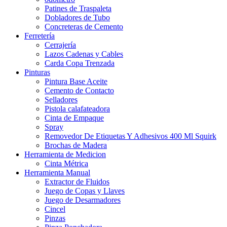
Patines de Traspaleta
Dobladores de Tubo
Concreteras de Cemento
Ferretería
Cerrajería
Lazos Cadenas y Cables
Carda Copa Trenzada
Pinturas
Pintura Base Aceite
Cemento de Contacto
Selladores
Pistola calafateadora
Cinta de Empaque
Spray
Removedor De Etiquetas Y Adhesivos 400 Ml Squirk
Brochas de Madera
Herramienta de Medicion
Cinta Métrica
Herramienta Manual
Extractor de Fluidos
Juego de Copas y Llaves
Juego de Desarmadores
Cincel
Pinzas