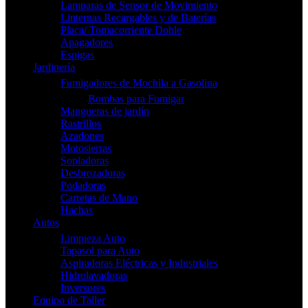
Lamparas de Sensor de Movimiento
Linternas Recargables y de Baterías
Placa/ Tomacorriente Doble
Apagadores
Espigas
Jardinería
Fumigadores de Mochila a Gasolina
Bombas para Fumigar
Mangueras de jardín
Rastrillos
Azadones
Motosierras
Sopladoras
Desbrozadoras
Podadoras
Carretas de Mano
Hachas
Autos
Limpieza Auto
Tapasol para Auto
Aspiradoras Eléctricas y Industriales
Hidrolavadoras
Inversores
Equipo de Taller