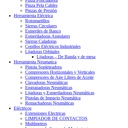
Pinza Ponchadora
Pinza Pela Cables
Pinzas de Presión
Herramienta Eléctrica
Rotomartillos
Sierras Circulares
Esmeriles de Banco
Esmeriladoras Angulares
Sierras Caladoras
Cepillos Eléctricos Industriales
Lijadoras Orbitales
Lijadoras – De Banda y de mesa
Herramienta Neumatica
Pistola Sopleteadora
Compresores Horizontales y Verticales
Compresores de Aire Libres de Aceite
Clavadoras Neumáticas
Engrapadoras Neumáticas
Lijadoras y Esmeriladoras Neumáticas
Pistolas de Impacto Neumática
Remachadoras Neumáticas
Eléctricos
Extensiones Electricas
LIMPIADOR DE CONTACTOS
Multímetros