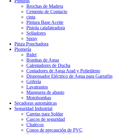
Pinturas
Brochas de Madera
Cemento de Contacto
cinta
Pintura Base Aceite
Pistola calafateadora
Selladores
Spray
Pinza Ponchadora
Plomería
Bidet
Bombas de Agua
Calentadores de Ducha
Contadores de Agua Arad y Polietileno
Dispensador Eléctrico de Agua para Garrafón
Grifería
Lavatrastos
Manguera de abasto
Motobombas
Secadoras automáticas
Seguridad Industrial
Caretas para Soldar
Cascos de seguridad
Chalecos
Conos de precaución de PVC