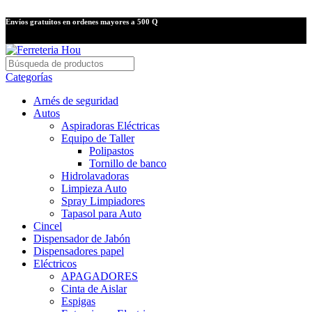
Envíos gratuitos en ordenes mayores a 500 Q
Categorías
Arnés de seguridad
Autos
Aspiradoras Eléctricas
Equipo de Taller
Polipastos
Tornillo de banco
Hidrolavadoras
Limpieza Auto
Spray Limpiadores
Tapasol para Auto
Cincel
Dispensador de Jabón
Dispensadores papel
Eléctricos
APAGADORES
Cinta de Aislar
Espigas