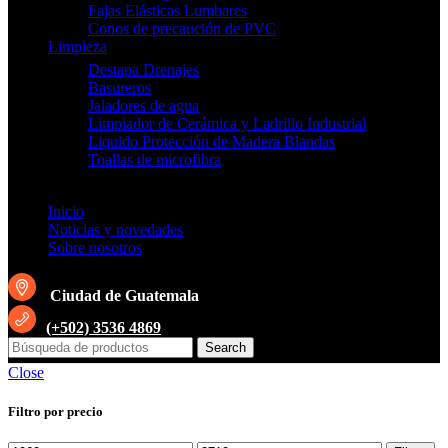
Fajas Elásticas Lumbares
Conos de precaución de PVC
Limpieza
Destapa Drenajes
Basureros
Jaladores de agua
Limpiador de Cerámica y Ladrillo Industrial
Liquido Protección de Madera Blandas
Toallas de microfibra
Inicio
Noticias y novedades
Sobre nosotros
Ciudad de Guatemala
(+502) 3536 4869
Search
Close
Filtro por precio