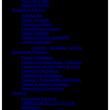
Pinza Pela Cables
Pinzas de Presión
Herramienta Eléctrica
Rotomartillos
Sierras Circulares
Esmeriles de Banco
Esmeriladoras Angulares
Sierras Caladoras
Cepillos Eléctricos Industriales
Lijadoras Orbitales
Lijadoras – De Banda y de mesa
Herramienta Neumatica
Pistola Sopleteadora
Compresores Horizontales y Verticales
Compresores de Aire Libres de Aceite
Clavadoras Neumáticas
Engrapadoras Neumáticas
Lijadoras y Esmeriladoras Neumáticas
Pistolas de Impacto Neumática
Remachadoras Neumáticas
Eléctricos
Extensiones Electricas
LIMPIADOR DE CONTACTOS
Multímetros