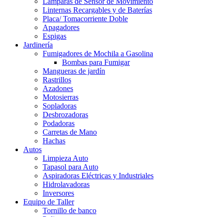
Lamparas de Sensor de Movimiento
Linternas Recargables y de Baterías
Placa/ Tomacorriente Doble
Apagadores
Espigas
Jardinería
Fumigadores de Mochila a Gasolina
Bombas para Fumigar
Mangueras de jardín
Rastrillos
Azadones
Motosierras
Sopladoras
Desbrozadoras
Podadoras
Carretas de Mano
Hachas
Autos
Limpieza Auto
Tapasol para Auto
Aspiradoras Eléctricas y Industriales
Hidrolavadoras
Inversores
Equipo de Taller
Tornillo de banco