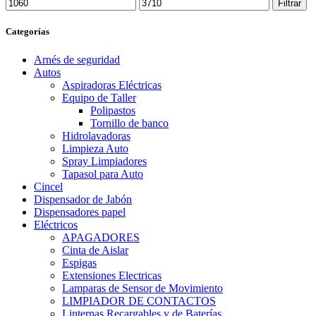
Precio
Precio
Filtrar
mínimo
máximo
Categorías
Arnés de seguridad
Autos
Aspiradoras Eléctricas
Equipo de Taller
Polipastos
Tornillo de banco
Hidrolavadoras
Limpieza Auto
Spray Limpiadores
Tapasol para Auto
Cincel
Dispensador de Jabón
Dispensadores papel
Eléctricos
APAGADORES
Cinta de Aislar
Espigas
Extensiones Electricas
Lamparas de Sensor de Movimiento
LIMPIADOR DE CONTACTOS
Linternas Recargables y de Baterías