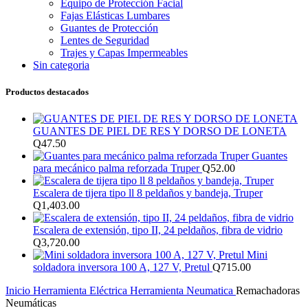
Equipo de Protección Facial
Fajas Elásticas Lumbares
Guantes de Protección
Lentes de Seguridad
Trajes y Capas Impermeables
Sin categoria
Productos destacados
GUANTES DE PIEL DE RES Y DORSO DE LONETA
Q
47.50
Guantes
para mecánico palma reforzada Truper
Q
52.00
Escalera de tijera tipo ll 8 peldaños y bandeja, Truper
Q
1,403.00
Escalera de extensión, tipo II, 24 peldaños, fibra de vidrio
Q
3,720.00
Mini
soldadora inversora 100 A, 127 V, Pretul
Q
715.00
Inicio
Herramienta Eléctrica
Herramienta Neumatica
Remachadoras
Neumáticas