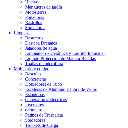
Hachas
Mangueras de jardín
Motosierras
Podadoras
Rastrillos
Sopladoras
Limpieza
Basureros
Destapa Drenajes
Jaladores de agua
Limpiador de Cerámica y Ladrillo Industrial
Liquido Protección de Madera Blandas
Toallas de microfibra
Mobiliario y equipo
Basculas
Concreteras
Dobladores de Tubo
Escaleras de Aluminio y Fibra de Vidrio
Estanterías
Generadores Eléctricos
Inversores
odómetro
Patines de Traspaleta
Soldadoras
Trockets de Carga