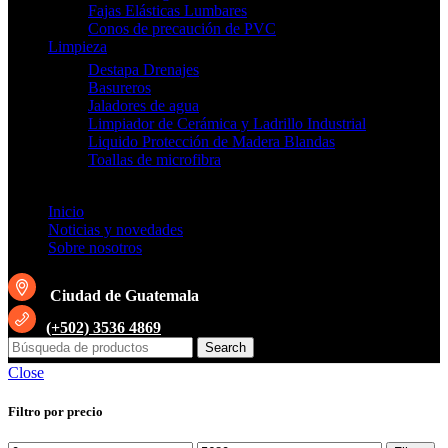
Fajas Elásticas Lumbares
Conos de precaución de PVC
Limpieza
Destapa Drenajes
Basureros
Jaladores de agua
Limpiador de Cerámica y Ladrillo Industrial
Liquido Protección de Madera Blandas
Toallas de microfibra
Inicio
Noticias y novedades
Sobre nosotros
Ciudad de Guatemala
(+502) 3536 4869
Search
Close
Filtro por precio