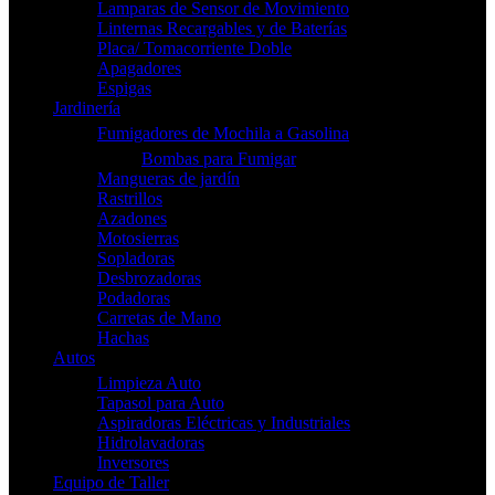
Lamparas de Sensor de Movimiento
Linternas Recargables y de Baterías
Placa/ Tomacorriente Doble
Apagadores
Espigas
Jardinería
Fumigadores de Mochila a Gasolina
Bombas para Fumigar
Mangueras de jardín
Rastrillos
Azadones
Motosierras
Sopladoras
Desbrozadoras
Podadoras
Carretas de Mano
Hachas
Autos
Limpieza Auto
Tapasol para Auto
Aspiradoras Eléctricas y Industriales
Hidrolavadoras
Inversores
Equipo de Taller