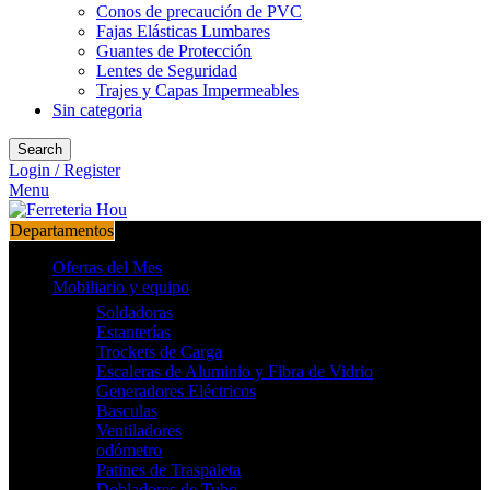
Conos de precaución de PVC
Fajas Elásticas Lumbares
Guantes de Protección
Lentes de Seguridad
Trajes y Capas Impermeables
Sin categoria
Search
Login / Register
Menu
Departamentos
Ofertas del Mes
Mobiliario y equipo
Soldadoras
Estanterías
Trockets de Carga
Escaleras de Aluminio y Fibra de Vidrio
Generadores Eléctricos
Basculas
Ventiladores
odómetro
Patines de Traspaleta
Dobladores de Tubo