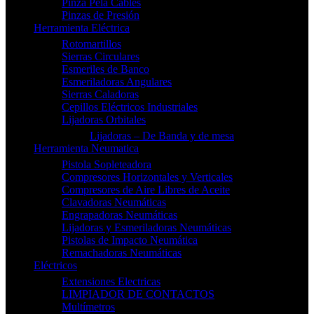
Pinza Pela Cables
Pinzas de Presión
Herramienta Eléctrica
Rotomartillos
Sierras Circulares
Esmeriles de Banco
Esmeriladoras Angulares
Sierras Caladoras
Cepillos Eléctricos Industriales
Lijadoras Orbitales
Lijadoras – De Banda y de mesa
Herramienta Neumatica
Pistola Sopleteadora
Compresores Horizontales y Verticales
Compresores de Aire Libres de Aceite
Clavadoras Neumáticas
Engrapadoras Neumáticas
Lijadoras y Esmeriladoras Neumáticas
Pistolas de Impacto Neumática
Remachadoras Neumáticas
Eléctricos
Extensiones Electricas
LIMPIADOR DE CONTACTOS
Multímetros