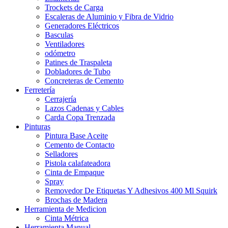
Trockets de Carga
Escaleras de Aluminio y Fibra de Vidrio
Generadores Eléctricos
Basculas
Ventiladores
odómetro
Patines de Traspaleta
Dobladores de Tubo
Concreteras de Cemento
Ferretería
Cerrajería
Lazos Cadenas y Cables
Carda Copa Trenzada
Pinturas
Pintura Base Aceite
Cemento de Contacto
Selladores
Pistola calafateadora
Cinta de Empaque
Spray
Removedor De Etiquetas Y Adhesivos 400 Ml Squirk
Brochas de Madera
Herramienta de Medicion
Cinta Métrica
Herramienta Manual