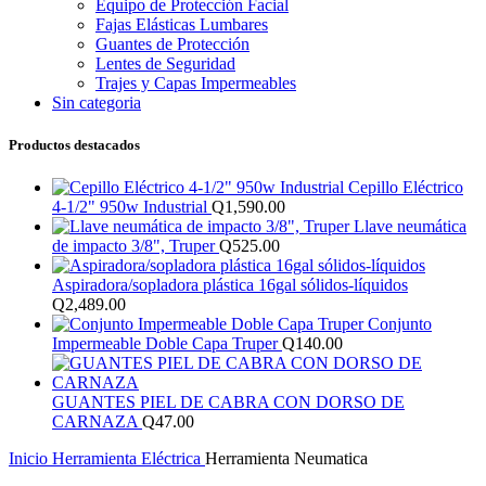
Equipo de Protección Facial
Fajas Elásticas Lumbares
Guantes de Protección
Lentes de Seguridad
Trajes y Capas Impermeables
Sin categoria
Productos destacados
Cepillo Eléctrico
4-1/2" 950w Industrial
Q
1,590.00
Llave neumática
de impacto 3/8", Truper
Q
525.00
Aspiradora/sopladora plástica 16gal sólidos-líquidos
Q
2,489.00
Conjunto
Impermeable Doble Capa Truper
Q
140.00
GUANTES PIEL DE CABRA CON DORSO DE
CARNAZA
Q
47.00
Inicio
Herramienta Eléctrica
Herramienta Neumatica