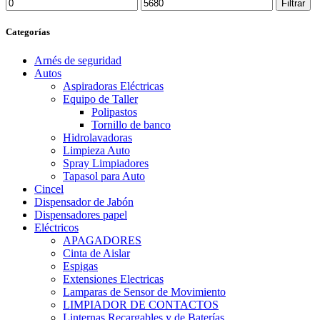
Precio
Precio
Filtrar
mínimo
máximo
Categorías
Arnés de seguridad
Autos
Aspiradoras Eléctricas
Equipo de Taller
Polipastos
Tornillo de banco
Hidrolavadoras
Limpieza Auto
Spray Limpiadores
Tapasol para Auto
Cincel
Dispensador de Jabón
Dispensadores papel
Eléctricos
APAGADORES
Cinta de Aislar
Espigas
Extensiones Electricas
Lamparas de Sensor de Movimiento
LIMPIADOR DE CONTACTOS
Linternas Recargables y de Baterías