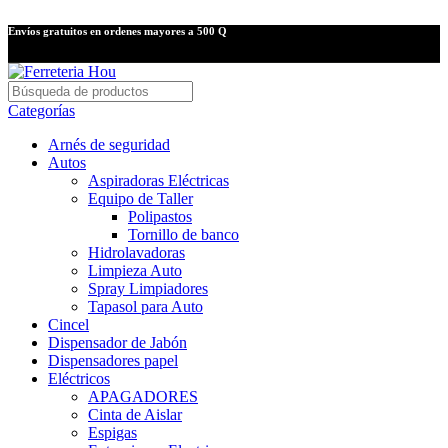
Envíos gratuitos en ordenes mayores a 500 Q
Categorías
Arnés de seguridad
Autos
Aspiradoras Eléctricas
Equipo de Taller
Polipastos
Tornillo de banco
Hidrolavadoras
Limpieza Auto
Spray Limpiadores
Tapasol para Auto
Cincel
Dispensador de Jabón
Dispensadores papel
Eléctricos
APAGADORES
Cinta de Aislar
Espigas