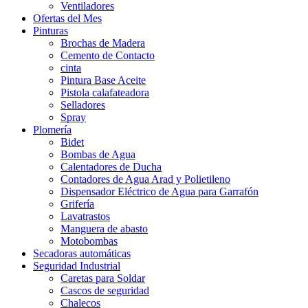
Ventiladores
Ofertas del Mes
Pinturas
Brochas de Madera
Cemento de Contacto
cinta
Pintura Base Aceite
Pistola calafateadora
Selladores
Spray
Plomería
Bidet
Bombas de Agua
Calentadores de Ducha
Contadores de Agua Arad y Polietileno
Dispensador Eléctrico de Agua para Garrafón
Grifería
Lavatrastos
Manguera de abasto
Motobombas
Secadoras automáticas
Seguridad Industrial
Caretas para Soldar
Cascos de seguridad
Chalecos