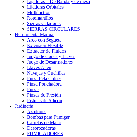
Lijadoras – De Banda y de mesa
Lijadoras Orbitales
Multímetros
Rotomartillos
Sierras Caladoras
SIERRAS CIRCULARES
Herramienta Manual
Arco con Segueta
Extensión Flexible
Extractor de Fluidos
Juego de Copas y Llaves
Juego de Desarmadores
Llaves Allen
Navajas y Cuchillas
Pinza Pela Cables
Pinza Ponchadora
Pinzas
Pinzas de Presión
Pistolas de Silicon
Jardinería
Azadones
Bombas para Fumigar
Carretas de Mano
Desbrozadoras
FUMIGADORES