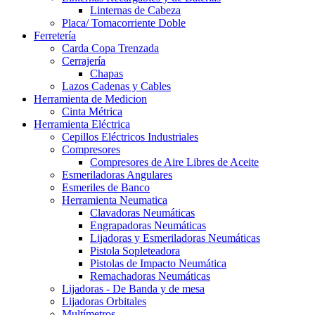
Linternas de Cabeza
Placa/ Tomacorriente Doble
Ferretería
Carda Copa Trenzada
Cerrajería
Chapas
Lazos Cadenas y Cables
Herramienta de Medicion
Cinta Métrica
Herramienta Eléctrica
Cepillos Eléctricos Industriales
Compresores
Compresores de Aire Libres de Aceite
Esmeriladoras Angulares
Esmeriles de Banco
Herramienta Neumatica
Clavadoras Neumáticas
Engrapadoras Neumáticas
Lijadoras y Esmeriladoras Neumáticas
Pistola Sopleteadora
Pistolas de Impacto Neumática
Remachadoras Neumáticas
Lijadoras - De Banda y de mesa
Lijadoras Orbitales
Multímetros