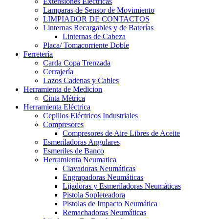
Extensiones Electricas
Lamparas de Sensor de Movimiento
LIMPIADOR DE CONTACTOS
Linternas Recargables y de Baterías
Linternas de Cabeza
Placa/ Tomacorriente Doble
Ferretería
Carda Copa Trenzada
Cerrajería
Lazos Cadenas y Cables
Herramienta de Medicion
Cinta Métrica
Herramienta Eléctrica
Cepillos Eléctricos Industriales
Compresores
Compresores de Aire Libres de Aceite
Esmeriladoras Angulares
Esmeriles de Banco
Herramienta Neumatica
Clavadoras Neumáticas
Engrapadoras Neumáticas
Lijadoras y Esmeriladoras Neumáticas
Pistola Sopleteadora
Pistolas de Impacto Neumática
Remachadoras Neumáticas