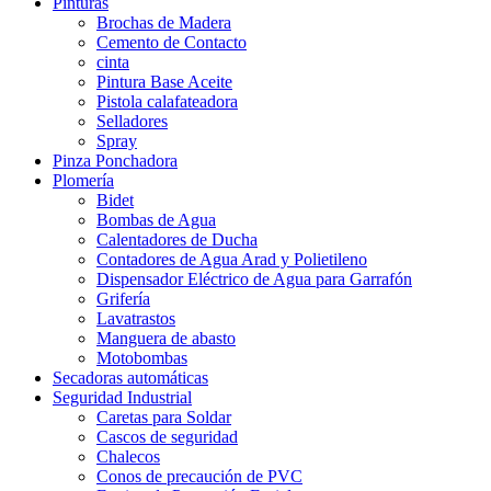
Pinturas
Brochas de Madera
Cemento de Contacto
cinta
Pintura Base Aceite
Pistola calafateadora
Selladores
Spray
Pinza Ponchadora
Plomería
Bidet
Bombas de Agua
Calentadores de Ducha
Contadores de Agua Arad y Polietileno
Dispensador Eléctrico de Agua para Garrafón
Grifería
Lavatrastos
Manguera de abasto
Motobombas
Secadoras automáticas
Seguridad Industrial
Caretas para Soldar
Cascos de seguridad
Chalecos
Conos de precaución de PVC