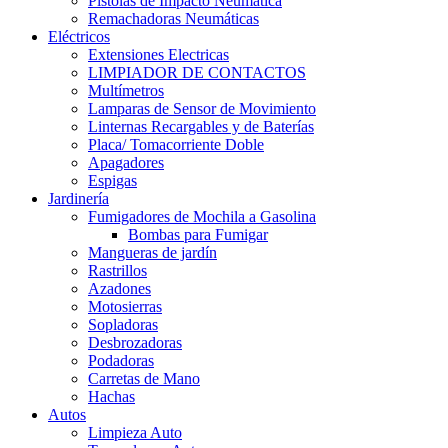
Pistolas de Impacto Neumática
Remachadoras Neumáticas
Eléctricos
Extensiones Electricas
LIMPIADOR DE CONTACTOS
Multímetros
Lamparas de Sensor de Movimiento
Linternas Recargables y de Baterías
Placa/ Tomacorriente Doble
Apagadores
Espigas
Jardinería
Fumigadores de Mochila a Gasolina
Bombas para Fumigar
Mangueras de jardín
Rastrillos
Azadones
Motosierras
Sopladoras
Desbrozadoras
Podadoras
Carretas de Mano
Hachas
Autos
Limpieza Auto