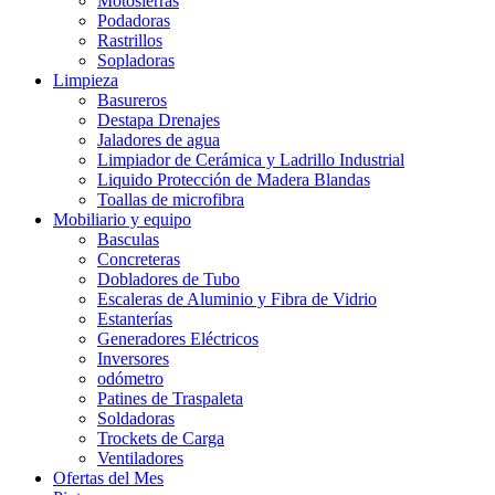
Motosierras
Podadoras
Rastrillos
Sopladoras
Limpieza
Basureros
Destapa Drenajes
Jaladores de agua
Limpiador de Cerámica y Ladrillo Industrial
Liquido Protección de Madera Blandas
Toallas de microfibra
Mobiliario y equipo
Basculas
Concreteras
Dobladores de Tubo
Escaleras de Aluminio y Fibra de Vidrio
Estanterías
Generadores Eléctricos
Inversores
odómetro
Patines de Traspaleta
Soldadoras
Trockets de Carga
Ventiladores
Ofertas del Mes