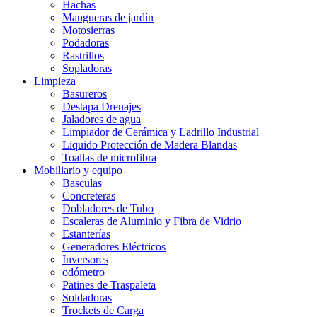
Hachas
Mangueras de jardín
Motosierras
Podadoras
Rastrillos
Sopladoras
Limpieza
Basureros
Destapa Drenajes
Jaladores de agua
Limpiador de Cerámica y Ladrillo Industrial
Liquido Protección de Madera Blandas
Toallas de microfibra
Mobiliario y equipo
Basculas
Concreteras
Dobladores de Tubo
Escaleras de Aluminio y Fibra de Vidrio
Estanterías
Generadores Eléctricos
Inversores
odómetro
Patines de Traspaleta
Soldadoras
Trockets de Carga