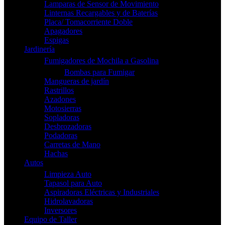
Lamparas de Sensor de Movimiento
Linternas Recargables y de Baterías
Placa/ Tomacorriente Doble
Apagadores
Espigas
Jardinería
Fumigadores de Mochila a Gasolina
Bombas para Fumigar
Mangueras de jardín
Rastrillos
Azadones
Motosierras
Sopladoras
Desbrozadoras
Podadoras
Carretas de Mano
Hachas
Autos
Limpieza Auto
Tapasol para Auto
Aspiradoras Eléctricas y Industriales
Hidrolavadoras
Inversores
Equipo de Taller