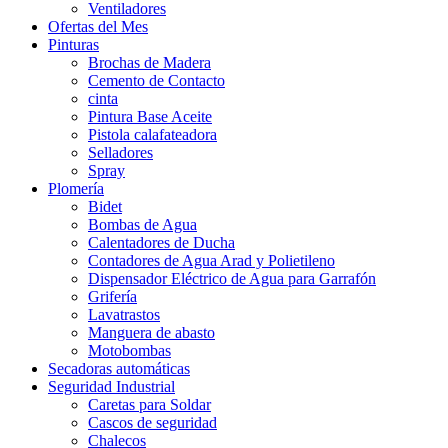
Ventiladores
Ofertas del Mes
Pinturas
Brochas de Madera
Cemento de Contacto
cinta
Pintura Base Aceite
Pistola calafateadora
Selladores
Spray
Plomería
Bidet
Bombas de Agua
Calentadores de Ducha
Contadores de Agua Arad y Polietileno
Dispensador Eléctrico de Agua para Garrafón
Grifería
Lavatrastos
Manguera de abasto
Motobombas
Secadoras automáticas
Seguridad Industrial
Caretas para Soldar
Cascos de seguridad
Chalecos