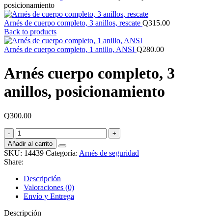
posicionamiento
Arnés de cuerpo completo, 3 anillos, rescate
Q
315.00
Back to products
Arnés de cuerpo completo, 1 anillo, ANSI
Q
280.00
Arnés cuerpo completo, 3
anillos, posicionamiento
Q
300.00
Arnés
cuerpo
Añadir al carrito
completo,
SKU:
14439
Categoría:
Arnés de seguridad
3
Share:
anillos,
posicionamiento
Descripción
cantidad
Valoraciones (0)
Envío y Entrega
Descripción