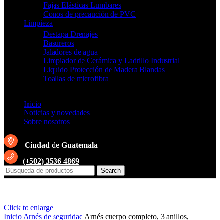
Fajas Elásticas Lumbares
Conos de precaución de PVC
Limpieza
Destapa Drenajes
Basureros
Jaladores de agua
Limpiador de Cerámica y Ladrillo Industrial
Liquido Protección de Madera Blandas
Toallas de microfibra
Inicio
Noticias y novedades
Sobre nosotros
Ciudad de Guatemala
(+502) 3536 4869
Search
Click to enlarge
Inicio
Arnés de seguridad
Arnés cuerpo completo, 3 anillos,