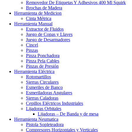
Removedor De Etiquetas Y Adhesivos 400 Ml Squirk
Brochas de Madera
Herramienta de Medicion
Cinta Métrica
Herramienta Manual
Extractor de Fluidos
Juego de Copas y Llaves
Juego de Desarmadores
Cincel
Pinzas
Pinza Ponchadora
Pinza Pela Cables
Pinzas de Presión
Herramienta Eléctrica
Rotomartillos
Sierras Circulares
Esmeriles de Banco
Esmeriladoras Angulares
Sierras Caladoras
Cepillos Eléctricos Industriales
Lijadoras Orbitales
Lijadoras – De Banda y de mesa
Herramienta Neumatica
Pistola Sopleteadora
Compresores Horizontales y Verticales