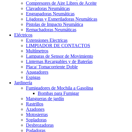
Compresores de Aire Libres de Aceite
Clavadoras Neumáticas
Engrapadoras Neumáticas
Lijadoras y Esmeriladoras Neumáticas
Pistolas de Impacto Neumática
Remachadoras Neumáticas
Eléctricos
Extensiones Electricas
LIMPIADOR DE CONTACTOS
Multímetros
Lamparas de Sensor de Movimiento
Linternas Recargables y de Baterías
Placa/ Tomacorriente Doble
Apagadores
Espigas
Jardinería
Fumigadores de Mochila a Gasolina
Bombas para Fumigar
Mangueras de jardín
Rastrillos
Azadones
Motosierras
Sopladoras
Desbrozadoras
Podadoras