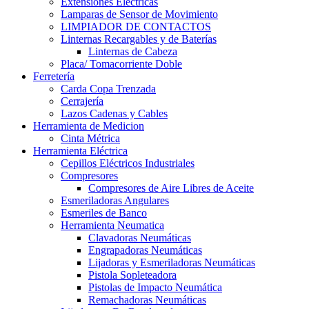
Extensiones Electricas
Lamparas de Sensor de Movimiento
LIMPIADOR DE CONTACTOS
Linternas Recargables y de Baterías
Linternas de Cabeza
Placa/ Tomacorriente Doble
Ferretería
Carda Copa Trenzada
Cerrajería
Lazos Cadenas y Cables
Herramienta de Medicion
Cinta Métrica
Herramienta Eléctrica
Cepillos Eléctricos Industriales
Compresores
Compresores de Aire Libres de Aceite
Esmeriladoras Angulares
Esmeriles de Banco
Herramienta Neumatica
Clavadoras Neumáticas
Engrapadoras Neumáticas
Lijadoras y Esmeriladoras Neumáticas
Pistola Sopleteadora
Pistolas de Impacto Neumática
Remachadoras Neumáticas