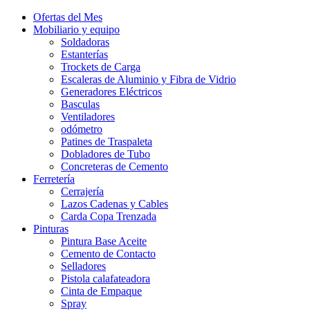
Ofertas del Mes
Mobiliario y equipo
Soldadoras
Estanterías
Trockets de Carga
Escaleras de Aluminio y Fibra de Vidrio
Generadores Eléctricos
Basculas
Ventiladores
odómetro
Patines de Traspaleta
Dobladores de Tubo
Concreteras de Cemento
Ferretería
Cerrajería
Lazos Cadenas y Cables
Carda Copa Trenzada
Pinturas
Pintura Base Aceite
Cemento de Contacto
Selladores
Pistola calafateadora
Cinta de Empaque
Spray