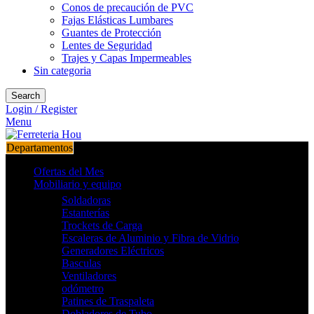
Conos de precaución de PVC
Fajas Elásticas Lumbares
Guantes de Protección
Lentes de Seguridad
Trajes y Capas Impermeables
Sin categoria
Search
Login / Register
Menu
Departamentos
Ofertas del Mes
Mobiliario y equipo
Soldadoras
Estanterías
Trockets de Carga
Escaleras de Aluminio y Fibra de Vidrio
Generadores Eléctricos
Basculas
Ventiladores
odómetro
Patines de Traspaleta
Dobladores de Tubo