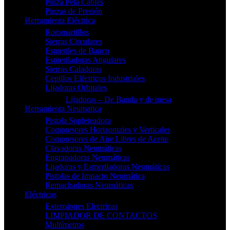
Pinza Pela Cables
Pinzas de Presión
Herramienta Eléctrica
Rotomartillos
Sierras Circulares
Esmeriles de Banco
Esmeriladoras Angulares
Sierras Caladoras
Cepillos Eléctricos Industriales
Lijadoras Orbitales
Lijadoras – De Banda y de mesa
Herramienta Neumatica
Pistola Sopleteadora
Compresores Horizontales y Verticales
Compresores de Aire Libres de Aceite
Clavadoras Neumáticas
Engrapadoras Neumáticas
Lijadoras y Esmeriladoras Neumáticas
Pistolas de Impacto Neumática
Remachadoras Neumáticas
Eléctricos
Extensiones Electricas
LIMPIADOR DE CONTACTOS
Multímetros