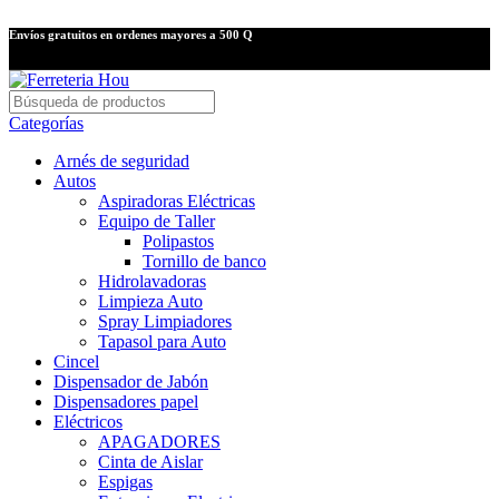
Envíos gratuitos en ordenes mayores a 500 Q
Categorías
Arnés de seguridad
Autos
Aspiradoras Eléctricas
Equipo de Taller
Polipastos
Tornillo de banco
Hidrolavadoras
Limpieza Auto
Spray Limpiadores
Tapasol para Auto
Cincel
Dispensador de Jabón
Dispensadores papel
Eléctricos
APAGADORES
Cinta de Aislar
Espigas