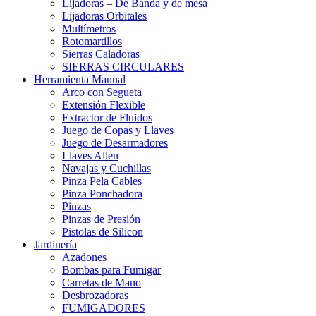
Lijadoras – De Banda y de mesa
Lijadoras Orbitales
Multímetros
Rotomartillos
Sierras Caladoras
SIERRAS CIRCULARES
Herramienta Manual
Arco con Segueta
Extensión Flexible
Extractor de Fluidos
Juego de Copas y Llaves
Juego de Desarmadores
Llaves Allen
Navajas y Cuchillas
Pinza Pela Cables
Pinza Ponchadora
Pinzas
Pinzas de Presión
Pistolas de Silicon
Jardinería
Azadones
Bombas para Fumigar
Carretas de Mano
Desbrozadoras
FUMIGADORES