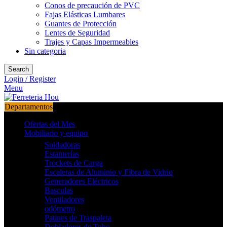
Conos de precaución de PVC
Fajas Elásticas Lumbares
Guantes de Protección
Lentes de Seguridad
Trajes y Capas Impermeables
Sin categoria
Search
Login / Register
Menu
Departamentos
Ofertas del Mes
Mobiliario y equipo
Soldadoras
Estanterías
Trockets de Carga
Escaleras de Aluminio y Fibra de Vidrio
Generadores Eléctricos
Basculas
Ventiladores
odómetro
Patines de Traspaleta
Dobladores de Tubo