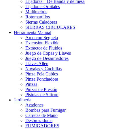
Lijadoras – De Banda y de mesa
Lijadoras Orbitales
Multímetros
Rotomartillos
Sierras Caladoras
SIERRAS CIRCULARES
Herramienta Manual
Arco con Segueta
Extensión Flexible
Extractor de Fluidos
Juego de Copas y Llaves
Juego de Desarmadores
Llaves Allen
Navajas y Cuchillas
Pinza Pela Cables
Pinza Ponchadora
Pinzas
Pinzas de Presión
Pistolas de Silicon
Jardinería
Azadones
Bombas para Fumigar
Carretas de Mano
Desbrozadoras
FUMIGADORES