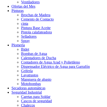
Ventiladores
Ofertas del Mes
Pinturas
Brochas de Madera
Cemento de Contacto
cinta
Pintura Base Aceite
Pistola calafateadora
Selladores
Spray
Plomería
Bidet
Bombas de Agua
Calentadores de Ducha
Contadores de Agua Arad y Polietileno
Dispensador Eléctrico de Agua para Garrafón
Grifería
Lavatrastos
Manguera de abasto
Motobombas
Secadoras automáticas
Seguridad Industrial
Caretas para Soldar
Cascos de seguridad
Chalecos