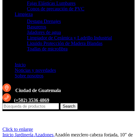
Fajas Elásticas Lumbares
Conos de precaución de PVC
Limpieza
Destapa Drenajes
Basureros
Jaladores de agua
Limpiador de Cerámica y Ladrillo Industrial
Liquido Protección de Madera Blandas
Toallas de microfibra
Inicio
Noticias y novedades
Sobre nosotros
Ciudad de Guatemala
(+502) 3536 4869
Search
Click to enlarge
Inicio
Jardinería
Azadones
Azadón mezclero cabeza forjada, 10″ de