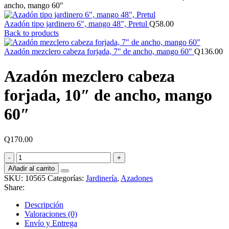
ancho, mango 60″
Azadón tipo jardinero 6", mango 48", Pretul
Q
58.00
Back to products
Azadón mezclero cabeza forjada, 7" de ancho, mango 60"
Q
136.00
Azadón mezclero cabeza
forjada, 10″ de ancho, mango
60″
Q
170.00
Azadón
mezclero
Añadir al carrito
cabeza
SKU:
10565
Categorías:
Jardinería
,
Azadones
forjada,
Share:
10"
de
Descripción
ancho,
Valoraciones (0)
mango
Envío y Entrega