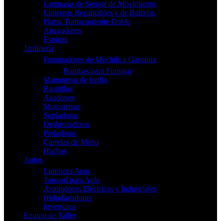
Lamparas de Sensor de Movimiento
Linternas Recargables y de Baterías
Placa/ Tomacorriente Doble
Apagadores
Espigas
Jardinería
Fumigadores de Mochila a Gasolina
Bombas para Fumigar
Mangueras de jardín
Rastrillos
Azadones
Motosierras
Sopladoras
Desbrozadoras
Podadoras
Carretas de Mano
Hachas
Autos
Limpieza Auto
Tapasol para Auto
Aspiradoras Eléctricas y Industriales
Hidrolavadoras
Inversores
Equipo de Taller