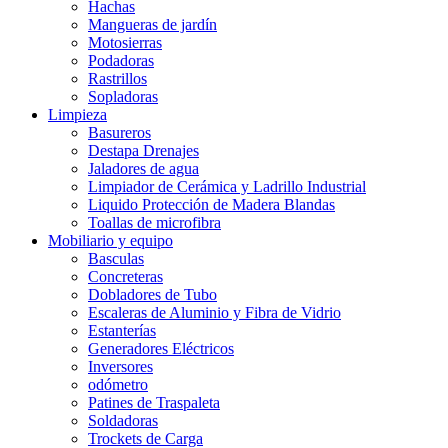
Hachas
Mangueras de jardín
Motosierras
Podadoras
Rastrillos
Sopladoras
Limpieza
Basureros
Destapa Drenajes
Jaladores de agua
Limpiador de Cerámica y Ladrillo Industrial
Liquido Protección de Madera Blandas
Toallas de microfibra
Mobiliario y equipo
Basculas
Concreteras
Dobladores de Tubo
Escaleras de Aluminio y Fibra de Vidrio
Estanterías
Generadores Eléctricos
Inversores
odómetro
Patines de Traspaleta
Soldadoras
Trockets de Carga