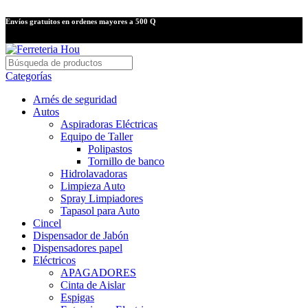
Envíos gratuitos en ordenes mayores a 500 Q
Categorías
Arnés de seguridad
Autos
Aspiradoras Eléctricas
Equipo de Taller
Polipastos
Tornillo de banco
Hidrolavadoras
Limpieza Auto
Spray Limpiadores
Tapasol para Auto
Cincel
Dispensador de Jabón
Dispensadores papel
Eléctricos
APAGADORES
Cinta de Aislar
Espigas