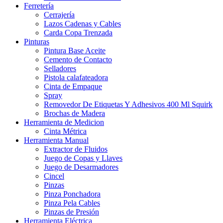
Ferretería
Cerrajería
Lazos Cadenas y Cables
Carda Copa Trenzada
Pinturas
Pintura Base Aceite
Cemento de Contacto
Selladores
Pistola calafateadora
Cinta de Empaque
Spray
Removedor De Etiquetas Y Adhesivos 400 Ml Squirk
Brochas de Madera
Herramienta de Medicion
Cinta Métrica
Herramienta Manual
Extractor de Fluidos
Juego de Copas y Llaves
Juego de Desarmadores
Cincel
Pinzas
Pinza Ponchadora
Pinza Pela Cables
Pinzas de Presión
Herramienta Eléctrica