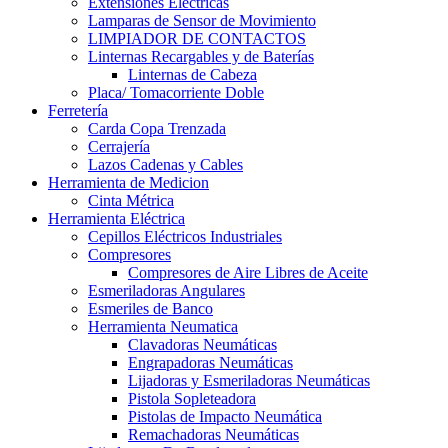
Extensiones Electricas
Lamparas de Sensor de Movimiento
LIMPIADOR DE CONTACTOS
Linternas Recargables y de Baterías
Linternas de Cabeza
Placa/ Tomacorriente Doble
Ferretería
Carda Copa Trenzada
Cerrajería
Lazos Cadenas y Cables
Herramienta de Medicion
Cinta Métrica
Herramienta Eléctrica
Cepillos Eléctricos Industriales
Compresores
Compresores de Aire Libres de Aceite
Esmeriladoras Angulares
Esmeriles de Banco
Herramienta Neumatica
Clavadoras Neumáticas
Engrapadoras Neumáticas
Lijadoras y Esmeriladoras Neumáticas
Pistola Sopleteadora
Pistolas de Impacto Neumática
Remachadoras Neumáticas