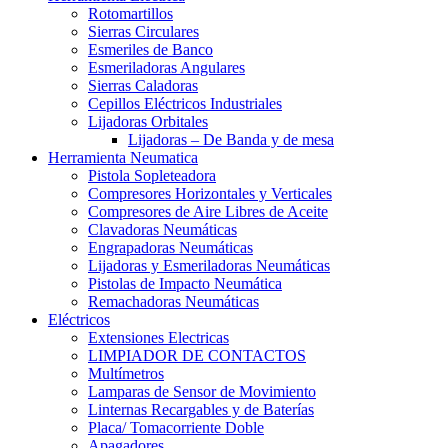
Rotomartillos
Sierras Circulares
Esmeriles de Banco
Esmeriladoras Angulares
Sierras Caladoras
Cepillos Eléctricos Industriales
Lijadoras Orbitales
Lijadoras – De Banda y de mesa
Herramienta Neumatica
Pistola Sopleteadora
Compresores Horizontales y Verticales
Compresores de Aire Libres de Aceite
Clavadoras Neumáticas
Engrapadoras Neumáticas
Lijadoras y Esmeriladoras Neumáticas
Pistolas de Impacto Neumática
Remachadoras Neumáticas
Eléctricos
Extensiones Electricas
LIMPIADOR DE CONTACTOS
Multímetros
Lamparas de Sensor de Movimiento
Linternas Recargables y de Baterías
Placa/ Tomacorriente Doble
Apagadores