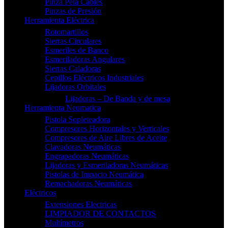
Pinza Pela Cables
Pinzas de Presión
Herramienta Eléctrica
Rotomartillos
Sierras Circulares
Esmeriles de Banco
Esmeriladoras Angulares
Sierras Caladoras
Cepillos Eléctricos Industriales
Lijadoras Orbitales
Lijadoras – De Banda y de mesa
Herramienta Neumatica
Pistola Sopleteadora
Compresores Horizontales y Verticales
Compresores de Aire Libres de Aceite
Clavadoras Neumáticas
Engrapadoras Neumáticas
Lijadoras y Esmeriladoras Neumáticas
Pistolas de Impacto Neumática
Remachadoras Neumáticas
Eléctricos
Extensiones Electricas
LIMPIADOR DE CONTACTOS
Multímetros