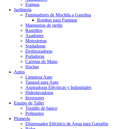
Espigas
Jardinería
Fumigadores de Mochila a Gasolina
Bombas para Fumigar
Mangueras de jardín
Rastrillos
Azadones
Motosierras
Sopladoras
Desbrozadoras
Podadoras
Carretas de Mano
Hachas
Autos
Limpieza Auto
Tapasol para Auto
Aspiradoras Eléctricas y Industriales
Hidrolavadoras
Inversores
Equipo de Taller
Tornillo de banco
Polipastos
Plomería
Dispensador Eléctrico de Agua para Garrafón
Bidet