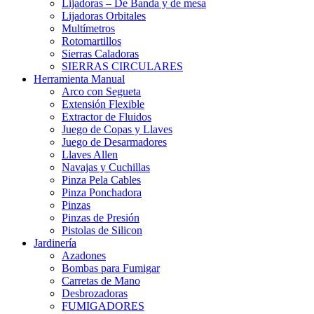
Lijadoras – De Banda y de mesa
Lijadoras Orbitales
Multímetros
Rotomartillos
Sierras Caladoras
SIERRAS CIRCULARES
Herramienta Manual
Arco con Segueta
Extensión Flexible
Extractor de Fluidos
Juego de Copas y Llaves
Juego de Desarmadores
Llaves Allen
Navajas y Cuchillas
Pinza Pela Cables
Pinza Ponchadora
Pinzas
Pinzas de Presión
Pistolas de Silicon
Jardinería
Azadones
Bombas para Fumigar
Carretas de Mano
Desbrozadoras
FUMIGADORES