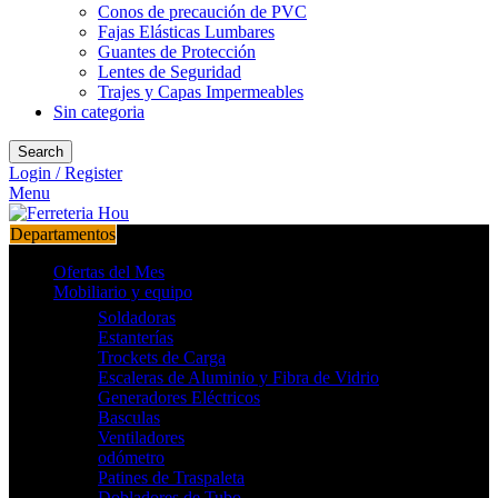
Conos de precaución de PVC
Fajas Elásticas Lumbares
Guantes de Protección
Lentes de Seguridad
Trajes y Capas Impermeables
Sin categoria
Search
Login / Register
Menu
Departamentos
Ofertas del Mes
Mobiliario y equipo
Soldadoras
Estanterías
Trockets de Carga
Escaleras de Aluminio y Fibra de Vidrio
Generadores Eléctricos
Basculas
Ventiladores
odómetro
Patines de Traspaleta
Dobladores de Tubo