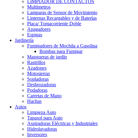
LIMPIADOR DE CONTACTOS
Multímetros
Lamparas de Sensor de Movimiento
Linternas Recargables y de Baterías
Placa/ Tomacorriente Doble
Apagadores
Espigas
Jardinería
Fumigadores de Mochila a Gasolina
Bombas para Fumigar
Mangueras de jardín
Rastrillos
Azadones
Motosierras
Sopladoras
Desbrozadoras
Podadoras
Carretas de Mano
Hachas
Autos
Limpieza Auto
Tapasol para Auto
Aspiradoras Eléctricas y Industriales
Hidrolavadoras
Inversores