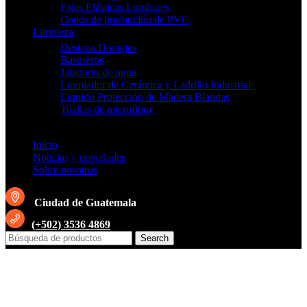
Fajas Elásticas Lumbares
Conos de precaución de PVC
Limpieza
Destapa Drenajes
Basureros
Jaladores de agua
Limpiador de Cerámica y Ladrillo Industrial
Liquido Protección de Madera Blandas
Toallas de microfibra
Inicio
Noticias y novedades
Sobre nosotros
Ciudad de Guatemala
(+502) 3536 4869
Search