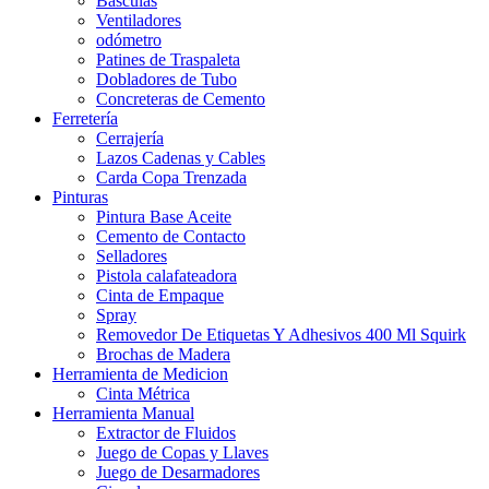
Basculas
Ventiladores
odómetro
Patines de Traspaleta
Dobladores de Tubo
Concreteras de Cemento
Ferretería
Cerrajería
Lazos Cadenas y Cables
Carda Copa Trenzada
Pinturas
Pintura Base Aceite
Cemento de Contacto
Selladores
Pistola calafateadora
Cinta de Empaque
Spray
Removedor De Etiquetas Y Adhesivos 400 Ml Squirk
Brochas de Madera
Herramienta de Medicion
Cinta Métrica
Herramienta Manual
Extractor de Fluidos
Juego de Copas y Llaves
Juego de Desarmadores