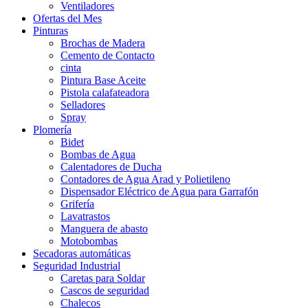
Ventiladores
Ofertas del Mes
Pinturas
Brochas de Madera
Cemento de Contacto
cinta
Pintura Base Aceite
Pistola calafateadora
Selladores
Spray
Plomería
Bidet
Bombas de Agua
Calentadores de Ducha
Contadores de Agua Arad y Polietileno
Dispensador Eléctrico de Agua para Garrafón
Grifería
Lavatrastos
Manguera de abasto
Motobombas
Secadoras automáticas
Seguridad Industrial
Caretas para Soldar
Cascos de seguridad
Chalecos