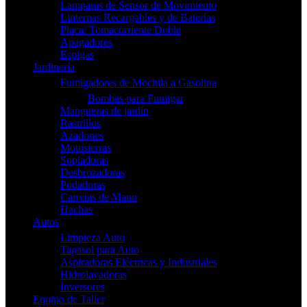
Lamparas de Sensor de Movimiento
Linternas Recargables y de Baterías
Placa/ Tomacorriente Doble
Apagadores
Espigas
Jardinería
Fumigadores de Mochila a Gasolina
Bombas para Fumigar
Mangueras de jardín
Rastrillos
Azadones
Motosierras
Sopladoras
Desbrozadoras
Podadoras
Carretas de Mano
Hachas
Autos
Limpieza Auto
Tapasol para Auto
Aspiradoras Eléctricas y Industriales
Hidrolavadoras
Inversores
Equipo de Taller