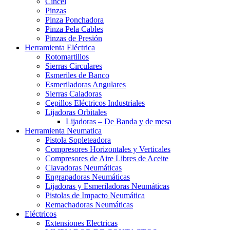
Cincel
Pinzas
Pinza Ponchadora
Pinza Pela Cables
Pinzas de Presión
Herramienta Eléctrica
Rotomartillos
Sierras Circulares
Esmeriles de Banco
Esmeriladoras Angulares
Sierras Caladoras
Cepillos Eléctricos Industriales
Lijadoras Orbitales
Lijadoras – De Banda y de mesa
Herramienta Neumatica
Pistola Sopleteadora
Compresores Horizontales y Verticales
Compresores de Aire Libres de Aceite
Clavadoras Neumáticas
Engrapadoras Neumáticas
Lijadoras y Esmeriladoras Neumáticas
Pistolas de Impacto Neumática
Remachadoras Neumáticas
Eléctricos
Extensiones Electricas