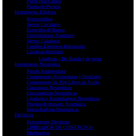
Pinza Pela Cables
Pinzas de Presión
Herramienta Eléctrica
Rotomartillos
Sierras Circulares
Esmeriles de Banco
Esmeriladoras Angulares
Sierras Caladoras
Cepillos Eléctricos Industriales
Lijadoras Orbitales
Lijadoras – De Banda y de mesa
Herramienta Neumatica
Pistola Sopleteadora
Compresores Horizontales y Verticales
Compresores de Aire Libres de Aceite
Clavadoras Neumáticas
Engrapadoras Neumáticas
Lijadoras y Esmeriladoras Neumáticas
Pistolas de Impacto Neumática
Remachadoras Neumáticas
Eléctricos
Extensiones Electricas
LIMPIADOR DE CONTACTOS
Multímetros