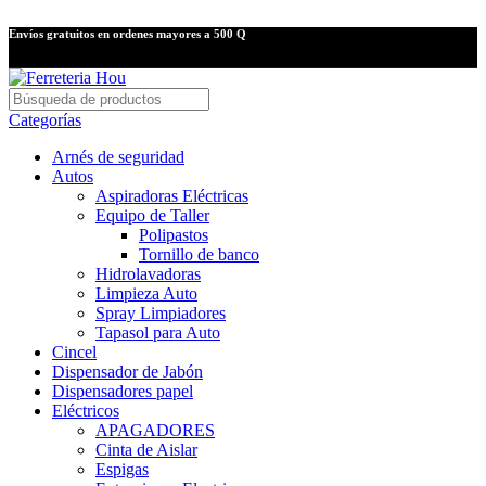
Envíos gratuitos en ordenes mayores a 500 Q
Categorías
Arnés de seguridad
Autos
Aspiradoras Eléctricas
Equipo de Taller
Polipastos
Tornillo de banco
Hidrolavadoras
Limpieza Auto
Spray Limpiadores
Tapasol para Auto
Cincel
Dispensador de Jabón
Dispensadores papel
Eléctricos
APAGADORES
Cinta de Aislar
Espigas