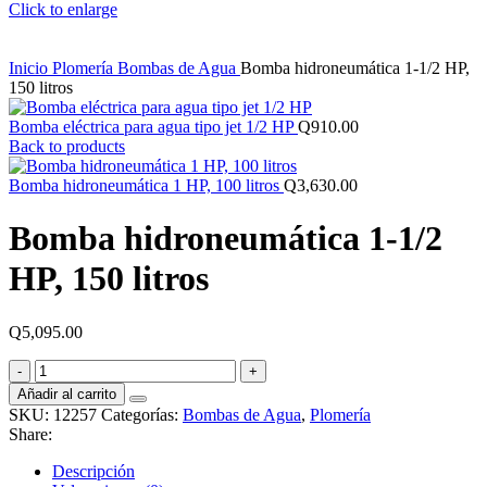
Click to enlarge
Inicio
Plomería
Bombas de Agua
Bomba hidroneumática 1-1/2 HP,
150 litros
Bomba eléctrica para agua tipo jet 1/2 HP
Q
910.00
Back to products
Bomba hidroneumática 1 HP, 100 litros
Q
3,630.00
Bomba hidroneumática 1-1/2
HP, 150 litros
Q
5,095.00
Bomba
hidroneumática
Añadir al carrito
1-
SKU:
12257
Categorías:
Bombas de Agua
,
Plomería
1/2
Share:
HP,
150
Descripción
litros