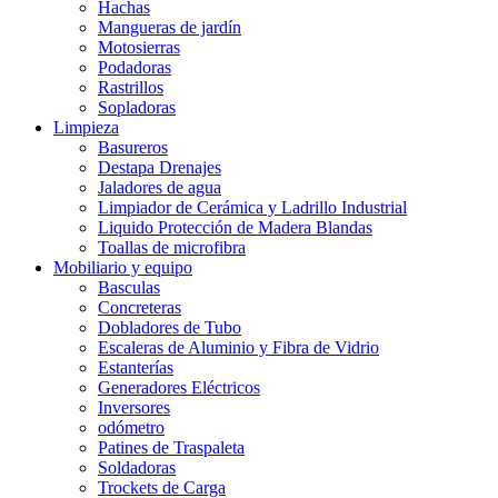
Hachas
Mangueras de jardín
Motosierras
Podadoras
Rastrillos
Sopladoras
Limpieza
Basureros
Destapa Drenajes
Jaladores de agua
Limpiador de Cerámica y Ladrillo Industrial
Liquido Protección de Madera Blandas
Toallas de microfibra
Mobiliario y equipo
Basculas
Concreteras
Dobladores de Tubo
Escaleras de Aluminio y Fibra de Vidrio
Estanterías
Generadores Eléctricos
Inversores
odómetro
Patines de Traspaleta
Soldadoras
Trockets de Carga