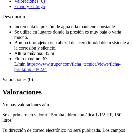
Valoraciones (0)
cantidad
Envío y Entrega
Descripción
Incrementa la presión de agua o la mantiene constante.
Se utiliza en lugares donde la presión es muy baja o varia
mucho.
Bomba tipo «jet» con cabezal de acero inoxidable resistente a
la corrosión y silencio.
Altura máxima: 35 m
Flujo máximo: 63
L/min
https://www.truper.com/ficha_tecnica/views/ficha-
print.php?id=224
Valoraciones (0)
Valoraciones
No hay valoraciones aún.
Sé el primero en valorar “Bomba hidroneumática 1-1/2 HP, 150
litros”
Tu dirección de correo electrónico no será publicada.
Los campos