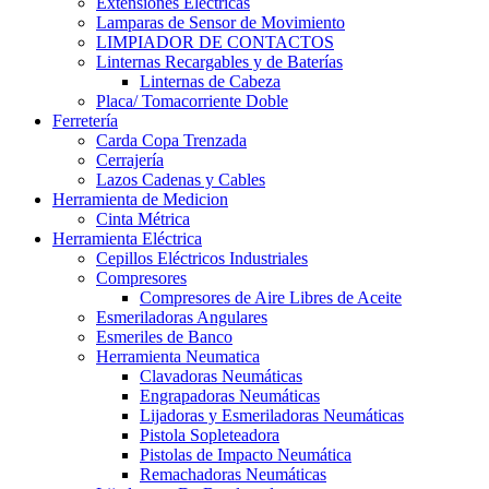
Extensiones Electricas
Lamparas de Sensor de Movimiento
LIMPIADOR DE CONTACTOS
Linternas Recargables y de Baterías
Linternas de Cabeza
Placa/ Tomacorriente Doble
Ferretería
Carda Copa Trenzada
Cerrajería
Lazos Cadenas y Cables
Herramienta de Medicion
Cinta Métrica
Herramienta Eléctrica
Cepillos Eléctricos Industriales
Compresores
Compresores de Aire Libres de Aceite
Esmeriladoras Angulares
Esmeriles de Banco
Herramienta Neumatica
Clavadoras Neumáticas
Engrapadoras Neumáticas
Lijadoras y Esmeriladoras Neumáticas
Pistola Sopleteadora
Pistolas de Impacto Neumática
Remachadoras Neumáticas