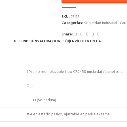
SKU:
27153
Categorías:
Seguridad Industrial
,
Care
Share:
DESCRIPCIÓN
VALORACIONES (0)
ENVÍO Y ENTREGA
:
1 Pila no reemplazable tipo CR2450 (incluida) / panel solar
:
Caja
:
9 – 13 (Soldadura)
:
# 4 en estado pasivo, ajustable en perilla externa