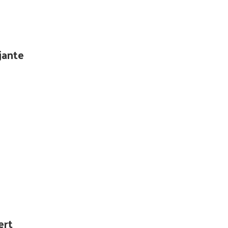
jante
ert