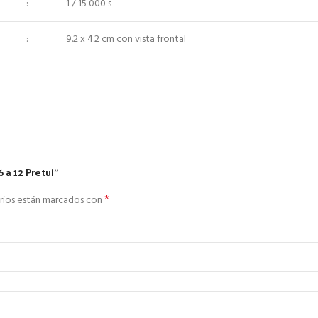
:
1 / 15 000 s
:
9.2 x 4.2 cm con vista frontal
 a 12 Pretul”
*
rios están marcados con