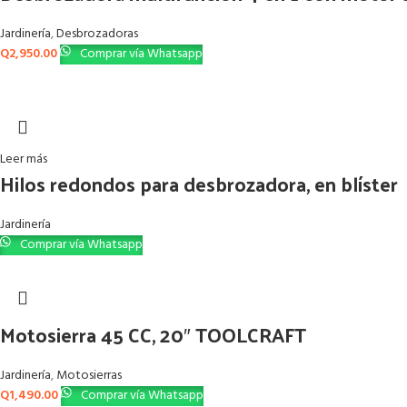
Jardinería
,
Desbrozadoras
Q
2,950.00
Comprar vía Whatsapp
Leer más
Hilos redondos para desbrozadora, en blíster
Jardinería
Comprar vía Whatsapp
Motosierra 45 CC, 20″ TOOLCRAFT
Jardinería
,
Motosierras
Q
1,490.00
Comprar vía Whatsapp