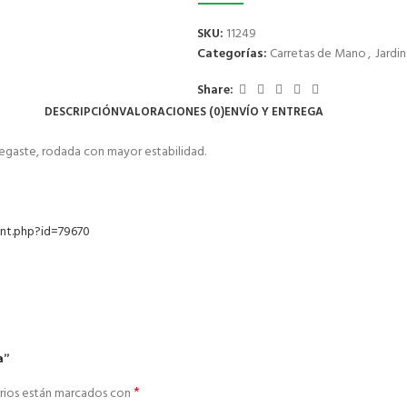
SKU:
11249
Categorías:
Carretas de Mano
,
Jardin
Share:
DESCRIPCIÓN
VALORACIONES (0)
ENVÍO Y ENTREGA
 degaste, rodada con mayor estabilidad.
int.php?id=79670
a”
*
rios están marcados con