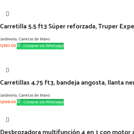
Carretilla 5.5 ft3 Súper reforzada, Truper Expe
Jardinería
,
Carretas de Mano
Q
983.00
Comprar vía Whatsapp
Carretillas 4.75 ft3, bandeja angosta, llanta 
Jardinería
,
Carretas de Mano
Q
668.00
Comprar vía Whatsapp
Desbrozadora multifunción 4 en 1 con motor 