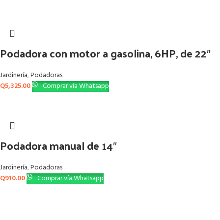
Podadora con motor a gasolina, 6HP, de 22″
Jardinería
,
Podadoras
Q
5,325.00
Comprar vía Whatsapp
Podadora manual de 14″
Jardinería
,
Podadoras
Q
910.00
Comprar vía Whatsapp