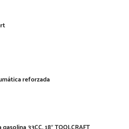
rt
neumática reforzada
a gasolina 33CC, 18″ TOOLCRAFT