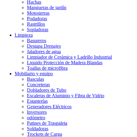
Hachas
Mangueras de jardín
Motosierras
Podadoras
Rastrillos
Sopladoras
Limpieza
Basureros
Destapa Drenajes
Jaladores de agua
Limpiador de Cerámica y Ladrillo Industrial
Liquido Protección de Madera Blandas
Toallas de microfibra
Mobiliario y equipo
Basculas
Concreteras
Dobladores de Tubo
Escaleras de Aluminio y Fibra de Vidrio
Estanterías
Generadores Eléctricos
Inversores
odómetro
Patines de Traspaleta
Soldadoras
Trockets de Carga