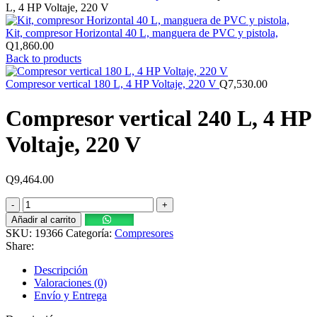
L, 4 HP Voltaje, 220 V
Kit, compresor Horizontal 40 L, manguera de PVC y pistola,
Q
1,860.00
Back to products
Compresor vertical 180 L, 4 HP Voltaje, 220 V
Q
7,530.00
Compresor vertical 240 L, 4 HP
Voltaje, 220 V
Q
9,464.00
Compresor
vertical
Añadir al carrito
240
SKU:
19366
Categoría:
Compresores
L,
Share:
4
HP
Descripción
Voltaje,
Valoraciones (0)
220
Envío y Entrega
V