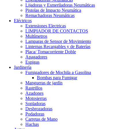
Lijadoras y Esmeriladoras Neumáticas
Pistolas de Impacto Neumática
Remachadoras Neumáticas
Eléctricos
Extensiones Electricas
LIMPIADOR DE CONTACTOS
Multímetros
Lamparas de Sensor de Movimiento
Linternas Recargables y de Baterías
Placa/ Tomacorriente Doble
Apagadores
Espigas
Jardinería
Fumigadores de Mochila a Gasolina
Bombas para Fumigar
Mangueras de jardín
Rastrillos
Azadones
Motosierras
Sopladoras
Desbrozadoras
Podadoras
Carretas de Mano
Hachas