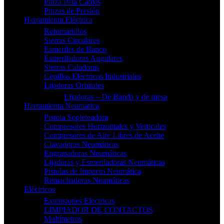
Pinza Pela Cables
Pinzas de Presión
Herramienta Eléctrica
Rotomartillos
Sierras Circulares
Esmeriles de Banco
Esmeriladoras Angulares
Sierras Caladoras
Cepillos Eléctricos Industriales
Lijadoras Orbitales
Lijadoras – De Banda y de mesa
Herramienta Neumatica
Pistola Sopleteadora
Compresores Horizontales y Verticales
Compresores de Aire Libres de Aceite
Clavadoras Neumáticas
Engrapadoras Neumáticas
Lijadoras y Esmeriladoras Neumáticas
Pistolas de Impacto Neumática
Remachadoras Neumáticas
Eléctricos
Extensiones Electricas
LIMPIADOR DE CONTACTOS
Multímetros