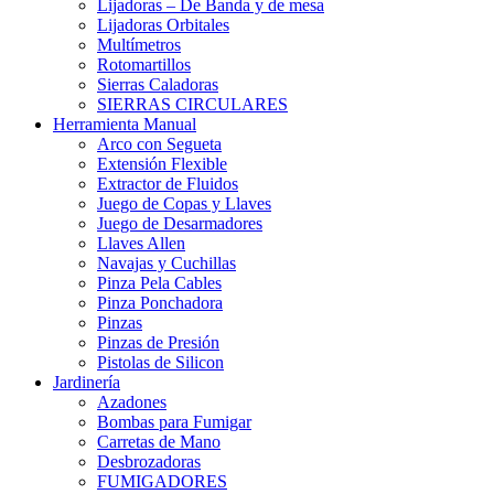
Lijadoras – De Banda y de mesa
Lijadoras Orbitales
Multímetros
Rotomartillos
Sierras Caladoras
SIERRAS CIRCULARES
Herramienta Manual
Arco con Segueta
Extensión Flexible
Extractor de Fluidos
Juego de Copas y Llaves
Juego de Desarmadores
Llaves Allen
Navajas y Cuchillas
Pinza Pela Cables
Pinza Ponchadora
Pinzas
Pinzas de Presión
Pistolas de Silicon
Jardinería
Azadones
Bombas para Fumigar
Carretas de Mano
Desbrozadoras
FUMIGADORES