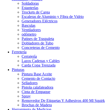
Soldadoras
Estanterías
Trockets de Carga
Escaleras de Aluminio y Fibra de Vidrio
Generadores Eléctricos
Basculas
Ventiladores
odómetro
Patines de Traspaleta
Dobladores de Tubo
Concreteras de Cemento
Ferretería
Cerrajería
Lazos Cadenas y Cables
Carda Copa Trenzada
Pinturas
Pintura Base Aceite
Cemento de Contacto
Selladores
Pistola calafateadora
Cinta de Empaque
Spray
Removedor De Etiquetas Y Adhesivos 400 Ml Squirk
Brochas de Madera
Herramienta de Medicion