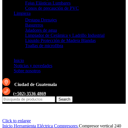
Fajas Elásticas Lumbares
Conos de precaución de PVC
Limpieza
Destapa Drenajes
Basureros
Jaladores de agua
Limpiador de Cerámica y Ladrillo Industrial
Liquido Protección de Madera Blandas
Toallas de microfibra
Inicio
Noticias y novedades
Sobre nosotros
Ciudad de Guatemala
(+502) 3536 4869
Search
Click to enlarge
Inicio
Herramienta Eléctrica
Compresores
Compresor vertical 240