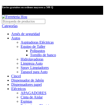
Envíos gratuitos en ordenes mayores a 500 Q
Categorías
Arnés de seguridad
Autos
Aspiradoras Eléctricas
Equipo de Taller
Polipastos
Tornillo de banco
Hidrolavadoras
Limpieza Auto
Spray Limpiadores
Tapasol para Auto
Cincel
Dispensador de Jabón
Dispensadores papel
Eléctricos
APAGADORES
Cinta de Aislar
Espigas