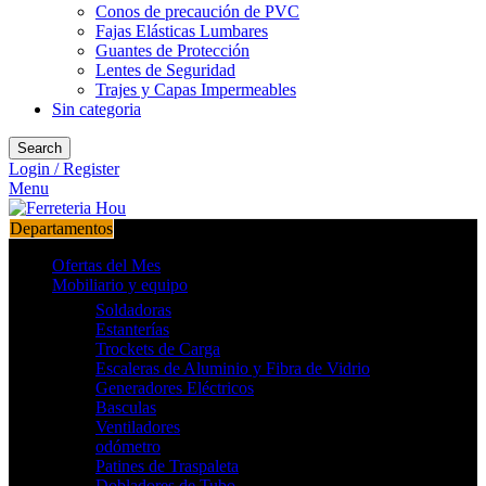
Conos de precaución de PVC
Fajas Elásticas Lumbares
Guantes de Protección
Lentes de Seguridad
Trajes y Capas Impermeables
Sin categoria
Search
Login / Register
Menu
Departamentos
Ofertas del Mes
Mobiliario y equipo
Soldadoras
Estanterías
Trockets de Carga
Escaleras de Aluminio y Fibra de Vidrio
Generadores Eléctricos
Basculas
Ventiladores
odómetro
Patines de Traspaleta
Dobladores de Tubo