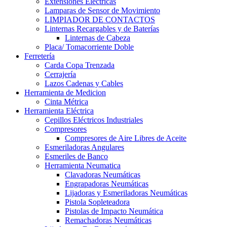
Extensiones Electricas
Lamparas de Sensor de Movimiento
LIMPIADOR DE CONTACTOS
Linternas Recargables y de Baterías
Linternas de Cabeza
Placa/ Tomacorriente Doble
Ferretería
Carda Copa Trenzada
Cerrajería
Lazos Cadenas y Cables
Herramienta de Medicion
Cinta Métrica
Herramienta Eléctrica
Cepillos Eléctricos Industriales
Compresores
Compresores de Aire Libres de Aceite
Esmeriladoras Angulares
Esmeriles de Banco
Herramienta Neumatica
Clavadoras Neumáticas
Engrapadoras Neumáticas
Lijadoras y Esmeriladoras Neumáticas
Pistola Sopleteadora
Pistolas de Impacto Neumática
Remachadoras Neumáticas