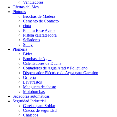
Ventiladores
Ofertas del Mes
Pinturas
Brochas de Madera
Cemento de Contacto
cinta
Pintura Base Aceite
Pistola calafateadora
Selladores
Spray
Plomería
Bidet
Bombas de Agua
Calentadores de Ducha
Contadores de Agua Arad y Polietileno
Dispensador Eléctrico de Agua para Garrafón
Grifería
Lavatrastos
Manguera de abasto
Motobombas
Secadoras automáticas
Seguridad Industrial
Caretas para Soldar
Cascos de seguridad
Chalecos