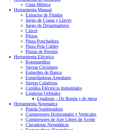
Cinta Métrica
Herramienta Manual
Extractor de Fluidos
Juego de Copas y Llaves
Juego de Desarmadores
Cincel
Pinzas
Pinza Ponchadora
Pinza Pela Cables
Pinzas de Presión
Herramienta Eléctrica
Rotomartillos
Sierras Circulares
Esmeriles de Banco
Esmeriladoras Angulares
Sierras Caladoras
Cepillos Eléctricos Industriales
Lijadoras Orbitales
Lijadoras – De Banda y de mesa
Herramienta Neumatica
Pistola Sopleteadora
Compresores Horizontales y Verticales
Compresores de Aire Libres de Aceite
Clavadoras Neumáticas
Engrapadoras Neumáticas