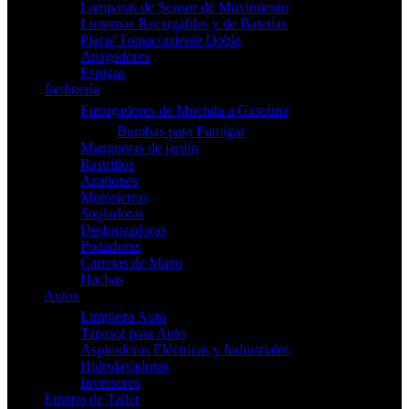
Lamparas de Sensor de Movimiento
Linternas Recargables y de Baterías
Placa/ Tomacorriente Doble
Apagadores
Espigas
Jardinería
Fumigadores de Mochila a Gasolina
Bombas para Fumigar
Mangueras de jardín
Rastrillos
Azadones
Motosierras
Sopladoras
Desbrozadoras
Podadoras
Carretas de Mano
Hachas
Autos
Limpieza Auto
Tapasol para Auto
Aspiradoras Eléctricas y Industriales
Hidrolavadoras
Inversores
Equipo de Taller