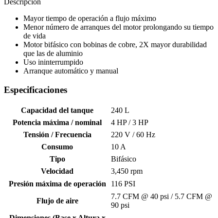
cantidad
Descripción
Mayor tiempo de operación a flujo máximo
Menor número de arranques del motor prolongando su tiempo
de vida
Motor bifásico con bobinas de cobre, 2X mayor durabilidad
que las de aluminio
Uso ininterrumpido
Arranque automático y manual
Especificaciones
Capacidad del tanque
240 L
Potencia máxima / nominal
4 HP / 3 HP
Tensión / Frecuencia
220 V / 60 Hz
Consumo
10 A
Tipo
Bifásico
Velocidad
3,450 rpm
Presión máxima de operación
116 PSI
7.7 CFM @ 40 psi / 5.7 CFM @
Flujo de aire
90 psi
Dimensiones (Base x Altura x