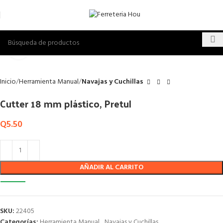
Click to enlarge
Inicio
Herramienta Manual
Navajas y Cuchillas
Cutter 18 mm plástico, Pretul
Q
5.50
AÑADIR AL CARRITO
SKU:
22405
Categorías:
Herramienta Manual
,
Navajas y Cuchillas