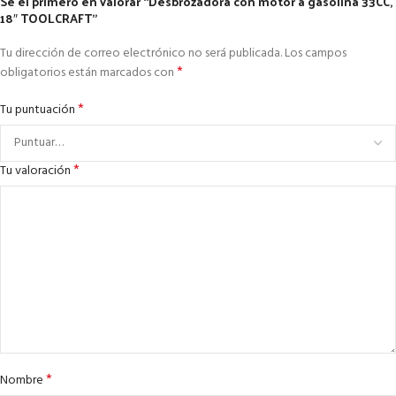
Sé el primero en valorar “Desbrozadora con motor a gasolina 33CC,
18″ TOOLCRAFT”
Tu dirección de correo electrónico no será publicada.
Los campos
*
obligatorios están marcados con
*
Tu puntuación
*
Tu valoración
*
Nombre