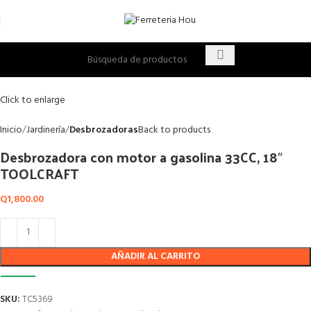
Click to enlarge
Inicio
Jardinería
Desbrozadoras
Back to products
Desbrozadora con motor a gasolina 33CC, 18″
TOOLCRAFT
Q
1,800.00
AÑADIR AL CARRITO
SKU:
TC5369