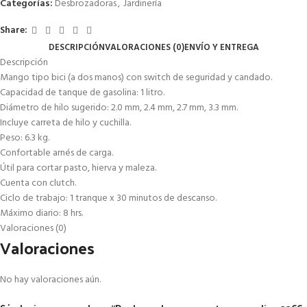
Categorías:
Desbrozadoras
,
Jardinería
Share:
DESCRIPCIÓN
VALORACIONES (0)
ENVÍO Y ENTREGA
Descripción
Mango tipo bici (a dos manos) con switch de seguridad y candado.
Capacidad de tanque de gasolina: 1 litro.
Diámetro de hilo sugerido: 2.0 mm, 2.4 mm, 2.7 mm, 3.3 mm.
Incluye carreta de hilo y cuchilla.
Peso: 6.3 kg.
Confortable arnés de carga.
Útil para cortar pasto, hierva y maleza.
Cuenta con clutch.
Ciclo de trabajo: 1 tranque x 30 minutos de descanso.
Máximo diario: 8 hrs.
Valoraciones (0)
Valoraciones
No hay valoraciones aún.