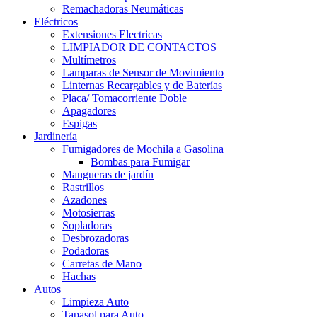
Remachadoras Neumáticas
Eléctricos
Extensiones Electricas
LIMPIADOR DE CONTACTOS
Multímetros
Lamparas de Sensor de Movimiento
Linternas Recargables y de Baterías
Placa/ Tomacorriente Doble
Apagadores
Espigas
Jardinería
Fumigadores de Mochila a Gasolina
Bombas para Fumigar
Mangueras de jardín
Rastrillos
Azadones
Motosierras
Sopladoras
Desbrozadoras
Podadoras
Carretas de Mano
Hachas
Autos
Limpieza Auto
Tapasol para Auto