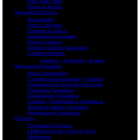
Pinza Pela Cables
Pinzas de Presión
Herramienta Eléctrica
Rotomartillos
Sierras Circulares
Esmeriles de Banco
Esmeriladoras Angulares
Sierras Caladoras
Cepillos Eléctricos Industriales
Lijadoras Orbitales
Lijadoras – De Banda y de mesa
Herramienta Neumatica
Pistola Sopleteadora
Compresores Horizontales y Verticales
Compresores de Aire Libres de Aceite
Clavadoras Neumáticas
Engrapadoras Neumáticas
Lijadoras y Esmeriladoras Neumáticas
Pistolas de Impacto Neumática
Remachadoras Neumáticas
Eléctricos
Extensiones Electricas
LIMPIADOR DE CONTACTOS
Multímetros