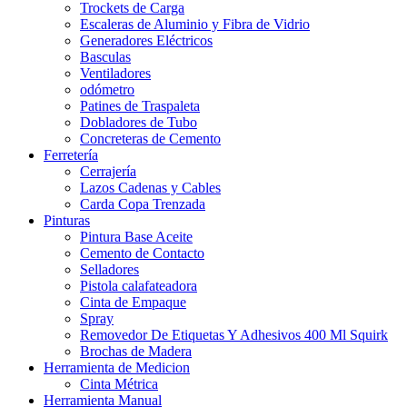
Trockets de Carga
Escaleras de Aluminio y Fibra de Vidrio
Generadores Eléctricos
Basculas
Ventiladores
odómetro
Patines de Traspaleta
Dobladores de Tubo
Concreteras de Cemento
Ferretería
Cerrajería
Lazos Cadenas y Cables
Carda Copa Trenzada
Pinturas
Pintura Base Aceite
Cemento de Contacto
Selladores
Pistola calafateadora
Cinta de Empaque
Spray
Removedor De Etiquetas Y Adhesivos 400 Ml Squirk
Brochas de Madera
Herramienta de Medicion
Cinta Métrica
Herramienta Manual