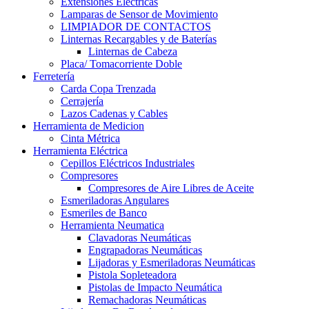
Extensiones Electricas
Lamparas de Sensor de Movimiento
LIMPIADOR DE CONTACTOS
Linternas Recargables y de Baterías
Linternas de Cabeza
Placa/ Tomacorriente Doble
Ferretería
Carda Copa Trenzada
Cerrajería
Lazos Cadenas y Cables
Herramienta de Medicion
Cinta Métrica
Herramienta Eléctrica
Cepillos Eléctricos Industriales
Compresores
Compresores de Aire Libres de Aceite
Esmeriladoras Angulares
Esmeriles de Banco
Herramienta Neumatica
Clavadoras Neumáticas
Engrapadoras Neumáticas
Lijadoras y Esmeriladoras Neumáticas
Pistola Sopleteadora
Pistolas de Impacto Neumática
Remachadoras Neumáticas