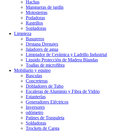
Hachas
Mangueras de jardín
Motosierras
Podadoras
Rastrillos
Sopladoras
Limpieza
Basureros
Destapa Drenajes
Jaladores de agua
Limpiador de Cerámica y Ladrillo Industrial
Liquido Protección de Madera Blandas
Toallas de microfibra
Mobiliario y equipo
Basculas
Concreteras
Dobladores de Tubo
Escaleras de Aluminio y Fibra de Vidrio
Estanterías
Generadores Eléctricos
Inversores
odómetro
Patines de Traspaleta
Soldadoras
Trockets de Carga