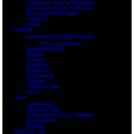
Lamparas de Sensor de Movimiento
Linternas Recargables y de Baterías
Placa/ Tomacorriente Doble
Apagadores
Espigas
Jardinería
Fumigadores de Mochila a Gasolina
Bombas para Fumigar
Mangueras de jardín
Rastrillos
Azadones
Motosierras
Sopladoras
Desbrozadoras
Podadoras
Carretas de Mano
Hachas
Autos
Limpieza Auto
Tapasol para Auto
Aspiradoras Eléctricas y Industriales
Hidrolavadoras
Inversores
Equipo de Taller