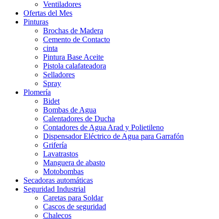
Ventiladores
Ofertas del Mes
Pinturas
Brochas de Madera
Cemento de Contacto
cinta
Pintura Base Aceite
Pistola calafateadora
Selladores
Spray
Plomería
Bidet
Bombas de Agua
Calentadores de Ducha
Contadores de Agua Arad y Polietileno
Dispensador Eléctrico de Agua para Garrafón
Grifería
Lavatrastos
Manguera de abasto
Motobombas
Secadoras automáticas
Seguridad Industrial
Caretas para Soldar
Cascos de seguridad
Chalecos