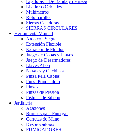
Lijadoras – De Banda y de mesa
Lijadoras Orbitales
Multímetros
Rotomartillos
Sierras Caladoras
SIERRAS CIRCULARES
Herramienta Manual
Arco con Segueta
Extensión Flexible
Extractor de Fluidos
Juego de Copas y Llaves
Juego de Desarmadores
Llaves Allen
Navajas y Cuchillas
Pinza Pela Cables
Pinza Ponchadora
Pinzas
Pinzas de Presión
Pistolas de Silicon
Jardinería
Azadones
Bombas para Fumigar
Carretas de Mano
Desbrozadoras
FUMIGADORES