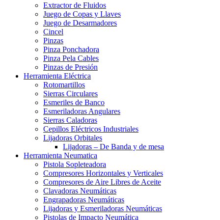
Extractor de Fluidos
Juego de Copas y Llaves
Juego de Desarmadores
Cincel
Pinzas
Pinza Ponchadora
Pinza Pela Cables
Pinzas de Presión
Herramienta Eléctrica
Rotomartillos
Sierras Circulares
Esmeriles de Banco
Esmeriladoras Angulares
Sierras Caladoras
Cepillos Eléctricos Industriales
Lijadoras Orbitales
Lijadoras – De Banda y de mesa
Herramienta Neumatica
Pistola Sopleteadora
Compresores Horizontales y Verticales
Compresores de Aire Libres de Aceite
Clavadoras Neumáticas
Engrapadoras Neumáticas
Lijadoras y Esmeriladoras Neumáticas
Pistolas de Impacto Neumática