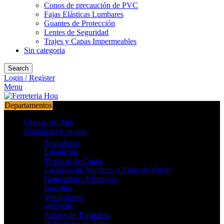
Conos de precaución de PVC
Fajas Elásticas Lumbares
Guantes de Protección
Lentes de Seguridad
Trajes y Capas Impermeables
Sin categoria
Search
Login / Register
Menu
Departamentos
Ofertas del Mes
Mobiliario y equipo
Soldadoras
Estanterías
Trockets de Carga
Escaleras de Aluminio y Fibra de Vidrio
Generadores Eléctricos
Basculas
Ventiladores
odómetro
Patines de Traspaleta
Dobladores de Tubo