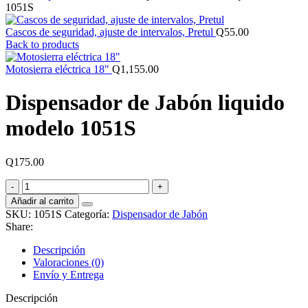
1051S
Cascos de seguridad, ajuste de intervalos, Pretul
Q
55.00
Back to products
Motosierra eléctrica 18"
Q
1,155.00
Dispensador de Jabón liquido
modelo 1051S
Q
175.00
Dispensador
de
Añadir al carrito
Jabón
SKU:
1051S
Categoría:
Dispensador de Jabón
liquido
Share:
modelo
1051S
Descripción
cantidad
Valoraciones (0)
Envío y Entrega
Descripción