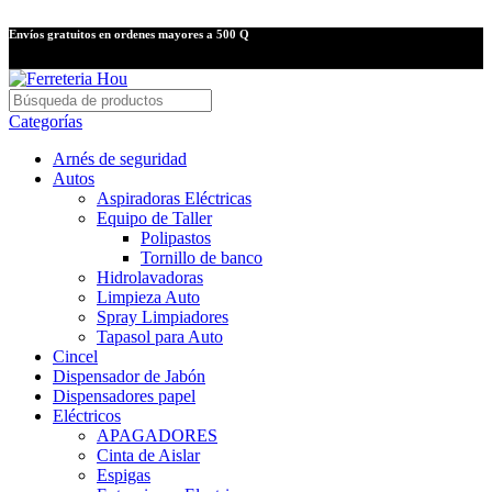
Envíos gratuitos en ordenes mayores a 500 Q
Categorías
Arnés de seguridad
Autos
Aspiradoras Eléctricas
Equipo de Taller
Polipastos
Tornillo de banco
Hidrolavadoras
Limpieza Auto
Spray Limpiadores
Tapasol para Auto
Cincel
Dispensador de Jabón
Dispensadores papel
Eléctricos
APAGADORES
Cinta de Aislar
Espigas