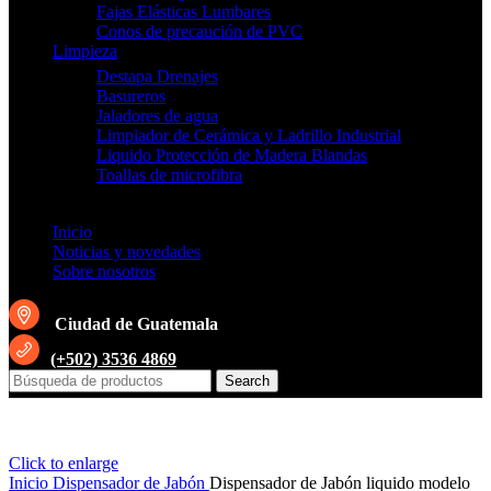
Fajas Elásticas Lumbares
Conos de precaución de PVC
Limpieza
Destapa Drenajes
Basureros
Jaladores de agua
Limpiador de Cerámica y Ladrillo Industrial
Liquido Protección de Madera Blandas
Toallas de microfibra
Inicio
Noticias y novedades
Sobre nosotros
Ciudad de Guatemala
(+502) 3536 4869
Search
Click to enlarge
Inicio
Dispensador de Jabón
Dispensador de Jabón liquido modelo