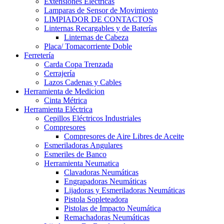
Extensiones Electricas
Lamparas de Sensor de Movimiento
LIMPIADOR DE CONTACTOS
Linternas Recargables y de Baterías
Linternas de Cabeza
Placa/ Tomacorriente Doble
Ferretería
Carda Copa Trenzada
Cerrajería
Lazos Cadenas y Cables
Herramienta de Medicion
Cinta Métrica
Herramienta Eléctrica
Cepillos Eléctricos Industriales
Compresores
Compresores de Aire Libres de Aceite
Esmeriladoras Angulares
Esmeriles de Banco
Herramienta Neumatica
Clavadoras Neumáticas
Engrapadoras Neumáticas
Lijadoras y Esmeriladoras Neumáticas
Pistola Sopleteadora
Pistolas de Impacto Neumática
Remachadoras Neumáticas