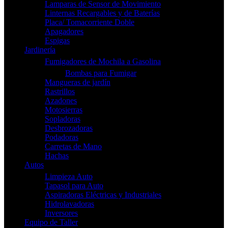
Lamparas de Sensor de Movimiento
Linternas Recargables y de Baterías
Placa/ Tomacorriente Doble
Apagadores
Espigas
Jardinería
Fumigadores de Mochila a Gasolina
Bombas para Fumigar
Mangueras de jardín
Rastrillos
Azadones
Motosierras
Sopladoras
Desbrozadoras
Podadoras
Carretas de Mano
Hachas
Autos
Limpieza Auto
Tapasol para Auto
Aspiradoras Eléctricas y Industriales
Hidrolavadoras
Inversores
Equipo de Taller