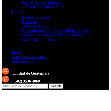
Fajas Elásticas Lumbares
Conos de precaución de PVC
Limpieza
Destapa Drenajes
Basureros
Jaladores de agua
Limpiador de Cerámica y Ladrillo Industrial
Liquido Protección de Madera Blandas
Toallas de microfibra
Inicio
Noticias y novedades
Sobre nosotros
Ciudad de Guatemala
(+502) 3536 4869
Search