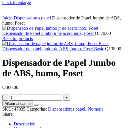
Click to enlarge
Inicio
Dispensadores papel
Dispensador de Papel Jumbo de ABS,
humo, Foset
Dispensado de Papel jumbo jr de acero inox, Foset
Q
570.00
Back to products
Dispensador de papel junior de ABS, humo, Foset Basic
Q
138.00
Dispensador de Papel Jumbo
de ABS, humo, Foset
Q
360.00
Dispensador
de
Añadir al carrito
Papel
SKU:
47935
Categorías:
Dispensadores papel
,
Plomería
Jumbo
Share:
de
ABS,
Descripción
humo,