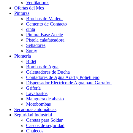
Ventiladores
Ofertas del Mes
Pinturas
Brochas de Madera
Cemento de Contacto
cinta
Pintura Base Aceite
Pistola calafateadora
Selladores
Spray
Plomería
Bidet
Bombas de Agua
Calentadores de Ducha
Contadores de Agua Arad y Polietileno
Dispensador Eléctrico de Agua para Garrafón
Grifería
Lavatrastos
Manguera de abasto
Motobombas
Secadoras automáticas
Seguridad Industrial
Caretas para Soldar
Cascos de seguridad
Chalecos