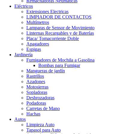
Remachadoras Neumáticas
Eléctricos
Extensiones Electricas
LIMPIADOR DE CONTACTOS
Multímetros
Lamparas de Sensor de Movimiento
Linternas Recargables y de Baterías
Placa/ Tomacorriente Doble
Apagadores
Espigas
Jardinería
Fumigadores de Mochila a Gasolina
Bombas para Fumigar
Mangueras de jardín
Rastrillos
Azadones
Motosierras
Sopladoras
Desbrozadoras
Podadoras
Carretas de Mano
Hachas
Autos
Limpieza Auto
Tapasol para Auto