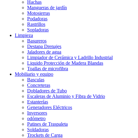
Hachas
Mangueras de jardín
Motosierras
Podadoras
Rastrillos
Sopladoras
Limpieza
Basureros
Destapa Drenajes
Jaladores de agua
Limpiador de Cerámica y Ladrillo Industrial
Liquido Protección de Madera Blandas
Toallas de microfibra
Mobiliario y equipo
Basculas
Concreteras
Dobladores de Tubo
Escaleras de Aluminio y Fibra de Vidrio
Estanterías
Generadores Eléctricos
Inversores
odómetro
Patines de Traspaleta
Soldadoras
Trockets de Carga