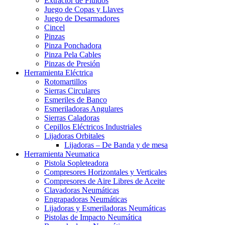
Extractor de Fluidos
Juego de Copas y Llaves
Juego de Desarmadores
Cincel
Pinzas
Pinza Ponchadora
Pinza Pela Cables
Pinzas de Presión
Herramienta Eléctrica
Rotomartillos
Sierras Circulares
Esmeriles de Banco
Esmeriladoras Angulares
Sierras Caladoras
Cepillos Eléctricos Industriales
Lijadoras Orbitales
Lijadoras – De Banda y de mesa
Herramienta Neumatica
Pistola Sopleteadora
Compresores Horizontales y Verticales
Compresores de Aire Libres de Aceite
Clavadoras Neumáticas
Engrapadoras Neumáticas
Lijadoras y Esmeriladoras Neumáticas
Pistolas de Impacto Neumática