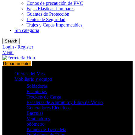
Conos de precaución de PVC
Fajas Elásticas Lumbares
Guantes de Protección
Lentes de Seguridad
Trajes y Capas Impermeables
Sin categoria
Search
Login / Register
Menu
Departamentos
Ofertas del Mes
Mobiliario y equipo
Soldadoras
Estanterías
Trockets de Carga
Escaleras de Aluminio y Fibra de Vidrio
Generadores Eléctricos
Basculas
Ventiladores
odómetro
Patines de Traspaleta
Dobladores de Tubo