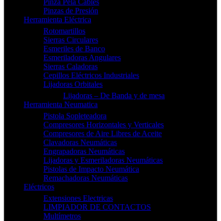
Pinza Pela Cables
Pinzas de Presión
Herramienta Eléctrica
Rotomartillos
Sierras Circulares
Esmeriles de Banco
Esmeriladoras Angulares
Sierras Caladoras
Cepillos Eléctricos Industriales
Lijadoras Orbitales
Lijadoras – De Banda y de mesa
Herramienta Neumatica
Pistola Sopleteadora
Compresores Horizontales y Verticales
Compresores de Aire Libres de Aceite
Clavadoras Neumáticas
Engrapadoras Neumáticas
Lijadoras y Esmeriladoras Neumáticas
Pistolas de Impacto Neumática
Remachadoras Neumáticas
Eléctricos
Extensiones Electricas
LIMPIADOR DE CONTACTOS
Multímetros