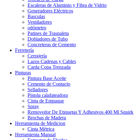
Escaleras de Aluminio y Fibra de Vidrio
Generadores Eléctricos
Basculas
Ventiladores
odómetro
Patines de Traspaleta
Dobladores de Tubo
Concreteras de Cemento
Ferretería
Cerrajería
Lazos Cadenas y Cables
Carda Copa Trenzada
Pinturas
Pintura Base Aceite
Cemento de Contacto
Selladores
Pistola calafateadora
Cinta de Empaque
Spray
Removedor De Etiquetas Y Adhesivos 400 Ml Squirk
Brochas de Madera
Herramienta de Medicion
Cinta Métrica
Herramienta Manual