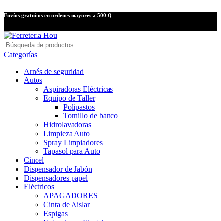
Envíos gratuitos en ordenes mayores a 500 Q
Categorías
Arnés de seguridad
Autos
Aspiradoras Eléctricas
Equipo de Taller
Polipastos
Tornillo de banco
Hidrolavadoras
Limpieza Auto
Spray Limpiadores
Tapasol para Auto
Cincel
Dispensador de Jabón
Dispensadores papel
Eléctricos
APAGADORES
Cinta de Aislar
Espigas