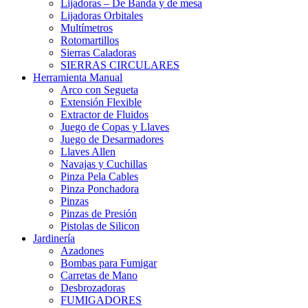
Lijadoras – De Banda y de mesa
Lijadoras Orbitales
Multímetros
Rotomartillos
Sierras Caladoras
SIERRAS CIRCULARES
Herramienta Manual
Arco con Segueta
Extensión Flexible
Extractor de Fluidos
Juego de Copas y Llaves
Juego de Desarmadores
Llaves Allen
Navajas y Cuchillas
Pinza Pela Cables
Pinza Ponchadora
Pinzas
Pinzas de Presión
Pistolas de Silicon
Jardinería
Azadones
Bombas para Fumigar
Carretas de Mano
Desbrozadoras
FUMIGADORES