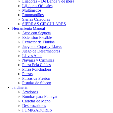
Lijadoras – De Banda y de mesa
Lijadoras Orbitales
Multímetros
Rotomartillos
Sierras Caladoras
SIERRAS CIRCULARES
Herramienta Manual
Arco con Segueta
Extensión Flexible
Extractor de Fluidos
Juego de Copas y Llaves
Juego de Desarmadores
Llaves Allen
Navajas y Cuchillas
Pinza Pela Cables
Pinza Ponchadora
Pinzas
Pinzas de Presión
Pistolas de Silicon
Jardinería
Azadones
Bombas para Fumigar
Carretas de Mano
Desbrozadoras
FUMIGADORES