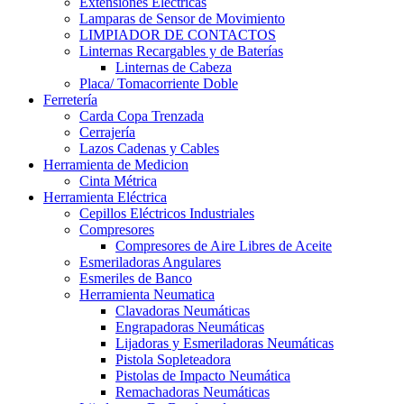
Extensiones Electricas
Lamparas de Sensor de Movimiento
LIMPIADOR DE CONTACTOS
Linternas Recargables y de Baterías
Linternas de Cabeza
Placa/ Tomacorriente Doble
Ferretería
Carda Copa Trenzada
Cerrajería
Lazos Cadenas y Cables
Herramienta de Medicion
Cinta Métrica
Herramienta Eléctrica
Cepillos Eléctricos Industriales
Compresores
Compresores de Aire Libres de Aceite
Esmeriladoras Angulares
Esmeriles de Banco
Herramienta Neumatica
Clavadoras Neumáticas
Engrapadoras Neumáticas
Lijadoras y Esmeriladoras Neumáticas
Pistola Sopleteadora
Pistolas de Impacto Neumática
Remachadoras Neumáticas