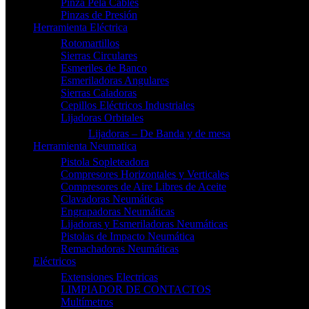
Pinza Pela Cables
Pinzas de Presión
Herramienta Eléctrica
Rotomartillos
Sierras Circulares
Esmeriles de Banco
Esmeriladoras Angulares
Sierras Caladoras
Cepillos Eléctricos Industriales
Lijadoras Orbitales
Lijadoras – De Banda y de mesa
Herramienta Neumatica
Pistola Sopleteadora
Compresores Horizontales y Verticales
Compresores de Aire Libres de Aceite
Clavadoras Neumáticas
Engrapadoras Neumáticas
Lijadoras y Esmeriladoras Neumáticas
Pistolas de Impacto Neumática
Remachadoras Neumáticas
Eléctricos
Extensiones Electricas
LIMPIADOR DE CONTACTOS
Multímetros