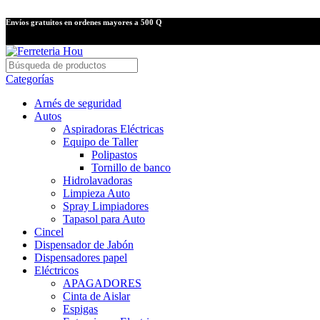
Envíos gratuitos en ordenes mayores a 500 Q
Categorías
Arnés de seguridad
Autos
Aspiradoras Eléctricas
Equipo de Taller
Polipastos
Tornillo de banco
Hidrolavadoras
Limpieza Auto
Spray Limpiadores
Tapasol para Auto
Cincel
Dispensador de Jabón
Dispensadores papel
Eléctricos
APAGADORES
Cinta de Aislar
Espigas