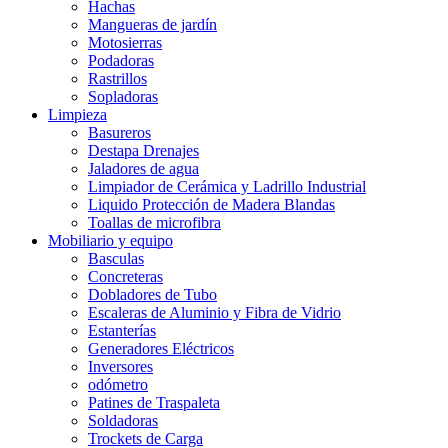
Hachas
Mangueras de jardín
Motosierras
Podadoras
Rastrillos
Sopladoras
Limpieza
Basureros
Destapa Drenajes
Jaladores de agua
Limpiador de Cerámica y Ladrillo Industrial
Liquido Protección de Madera Blandas
Toallas de microfibra
Mobiliario y equipo
Basculas
Concreteras
Dobladores de Tubo
Escaleras de Aluminio y Fibra de Vidrio
Estanterías
Generadores Eléctricos
Inversores
odómetro
Patines de Traspaleta
Soldadoras
Trockets de Carga