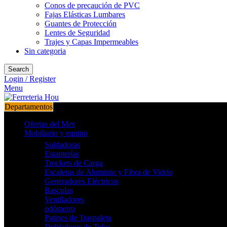
Conos de precaución de PVC
Fajas Elásticas Lumbares
Guantes de Protección
Lentes de Seguridad
Trajes y Capas Impermeables
Sin categoria
Search
Login / Register
Menu
Departamentos
Ofertas del Mes
Mobiliario y equipo
Soldadoras
Estanterías
Trockets de Carga
Escaleras de Aluminio y Fibra de Vidrio
Generadores Eléctricos
Basculas
Ventiladores
odómetro
Patines de Traspaleta
Dobladores de Tubo