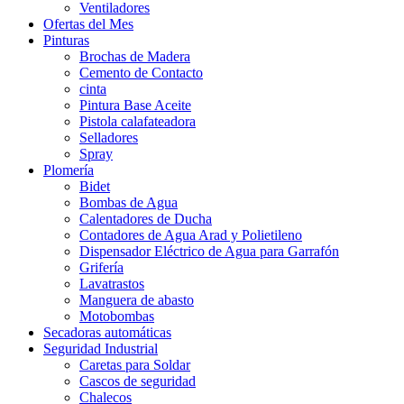
Ventiladores
Ofertas del Mes
Pinturas
Brochas de Madera
Cemento de Contacto
cinta
Pintura Base Aceite
Pistola calafateadora
Selladores
Spray
Plomería
Bidet
Bombas de Agua
Calentadores de Ducha
Contadores de Agua Arad y Polietileno
Dispensador Eléctrico de Agua para Garrafón
Grifería
Lavatrastos
Manguera de abasto
Motobombas
Secadoras automáticas
Seguridad Industrial
Caretas para Soldar
Cascos de seguridad
Chalecos