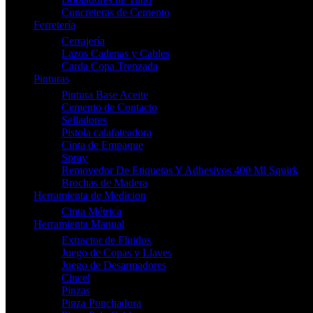
Concreteras de Cemento
Ferretería
Cerrajería
Lazos Cadenas y Cables
Carda Copa Trenzada
Pinturas
Pintura Base Aceite
Cemento de Contacto
Selladores
Pistola calafateadora
Cinta de Empaque
Spray
Removedor De Etiquetas Y Adhesivos 400 Ml Squirk
Brochas de Madera
Herramienta de Medicion
Cinta Métrica
Herramienta Manual
Extractor de Fluidos
Juego de Copas y Llaves
Juego de Desarmadores
Cincel
Pinzas
Pinza Ponchadora