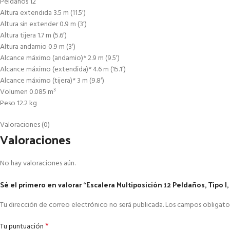
Peldaños 12
Altura extendida 3.5 m (11.5′)
Altura sin extender 0.9 m (3′)
Altura tijera 1.7 m (5.6′)
Altura andamio 0.9 m (3′)
Alcance máximo (andamio)* 2.9 m (9.5′)
Alcance máximo (extendida)* 4.6 m (15.1′)
Alcance máximo (tijera)* 3 m (9.8′)
Volumen 0.085 m³
Peso 12.2 kg
Valoraciones (0)
Valoraciones
No hay valoraciones aún.
Sé el primero en valorar “Escalera Multiposición 12 Peldaños, Tipo I,
Tu dirección de correo electrónico no será publicada.
Los campos obligato
*
Tu puntuación