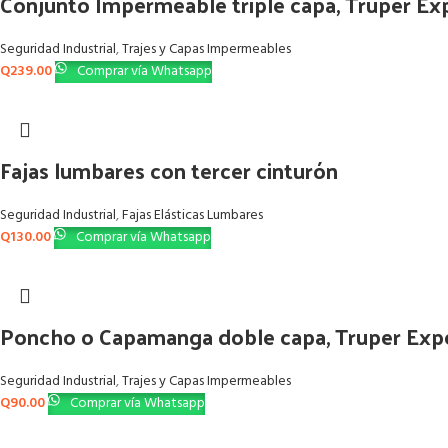
Conjunto Impermeable triple capa, Truper Ex
Seguridad Industrial
,
Trajes y Capas Impermeables
Q
239.00
Comprar vía Whatsapp
Fajas lumbares con tercer cinturón
Seguridad Industrial
,
Fajas Elásticas Lumbares
Q
130.00
Comprar vía Whatsapp
Poncho o Capamanga doble capa, Truper Exp
Seguridad Industrial
,
Trajes y Capas Impermeables
Q
90.00
Comprar vía Whatsapp