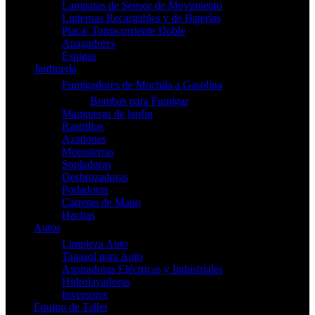
Lamparas de Sensor de Movimiento
Linternas Recargables y de Baterías
Placa/ Tomacorriente Doble
Apagadores
Espigas
Jardinería
Fumigadores de Mochila a Gasolina
Bombas para Fumigar
Mangueras de jardín
Rastrillos
Azadones
Motosierras
Sopladoras
Desbrozadoras
Podadoras
Carretas de Mano
Hachas
Autos
Limpieza Auto
Tapasol para Auto
Aspiradoras Eléctricas y Industriales
Hidrolavadoras
Inversores
Equipo de Taller