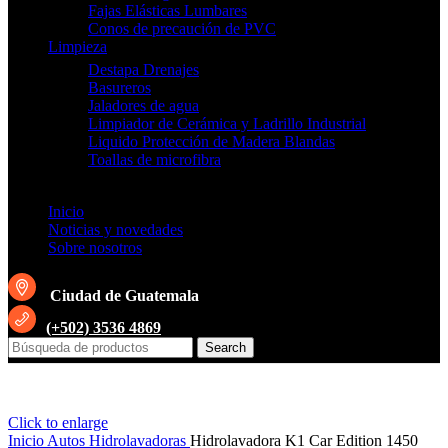
Fajas Elásticas Lumbares
Conos de precaución de PVC
Limpieza
Destapa Drenajes
Basureros
Jaladores de agua
Limpiador de Cerámica y Ladrillo Industrial
Liquido Protección de Madera Blandas
Toallas de microfibra
Inicio
Noticias y novedades
Sobre nosotros
Ciudad de Guatemala
(+502) 3536 4869
Search
Click to enlarge
Inicio
Autos
Hidrolavadoras
Hidrolavadora K1 Car Edition 1450