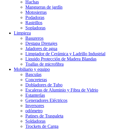
Hachas
Mangueras de jardín
Motosierras
Podadoras
Rastrillos
Sopladoras
Limpieza
Basureros
Destapa Drenajes
Jaladores de agua
Limpiador de Cerámica y Ladrillo Industrial
Liquido Protección de Madera Blandas
Toallas de microfibra
Mobiliario y equipo
Basculas
Concreteras
Dobladores de Tubo
Escaleras de Aluminio y Fibra de Vidrio
Estanterías
Generadores Eléctricos
Inversores
odómetro
Patines de Traspaleta
Soldadoras
Trockets de Carga