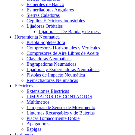
Esmeriles de Banco
Esmeriladoras Angulares
Sierras Caladoras
Cepillos Eléctricos Industriales
Lijadoras Orbitales
Lijadoras – De Banda y de mesa
Herramienta Neumatica
Pistola Sopleteadora
Compresores Horizontales y Verticales
Compresores de Aire Libres de Aceite
Clavadoras Neumáticas
Engrapadoras Neumáticas
Lijadoras y Esmeriladoras Neumáticas
Pistolas de Impacto Neumática
Remachadoras Neumáticas
Eléctricos
Extensiones Electricas
LIMPIADOR DE CONTACTOS
Multímetros
Lamparas de Sensor de Movimiento
Linternas Recargables y de Baterías
Placa/ Tomacorriente Doble
Apagadores
Espigas
Jardinería