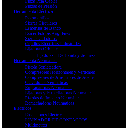
Pinza Pela Cables
Pinzas de Presión
Herramienta Eléctrica
Rotomartillos
Sierras Circulares
Esmeriles de Banco
Esmeriladoras Angulares
Sierras Caladoras
Cepillos Eléctricos Industriales
Lijadoras Orbitales
Lijadoras – De Banda y de mesa
Herramienta Neumatica
Pistola Sopleteadora
Compresores Horizontales y Verticales
Compresores de Aire Libres de Aceite
Clavadoras Neumáticas
Engrapadoras Neumáticas
Lijadoras y Esmeriladoras Neumáticas
Pistolas de Impacto Neumática
Remachadoras Neumáticas
Eléctricos
Extensiones Electricas
LIMPIADOR DE CONTACTOS
Multímetros