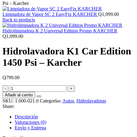
Psi – Karcher
Limpiadora de Vapor SC 2 EasyFix KARCHER
Q
1,999.00
Back to products
Hidrolimpiadora K 2 Universal Edition Promo KARCHER
Q
1,099.00
Hidrolavadora K1 Car Edition
1450 Psi – Karcher
Q
799.00
Hidrolavadora
K1
Añadir al carrito
Car
SKU:
1.600-021.0
Categorías:
Autos
,
Hidrolavadoras
Edition
Share:
1450
Psi
Descripción
-
Valoraciones (0)
Karcher
Envío y Entrega
cantidad