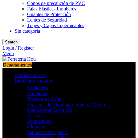
Conos de precaución de PVC
Fajas Elásticas Lumbares
Guantes de Protección
Lentes de Seguridad
Trajes y Capas Impermeables
Sin categoria
Search
Login / Register
Menu
Departamentos
Ofertas del Mes
Mobiliario y equipo
Soldadoras
Estanterías
Trockets de Carga
Escaleras de Aluminio y Fibra de Vidrio
Generadores Eléctricos
Basculas
Ventiladores
odómetro
Patines de Traspaleta
Dobladores de Tubo