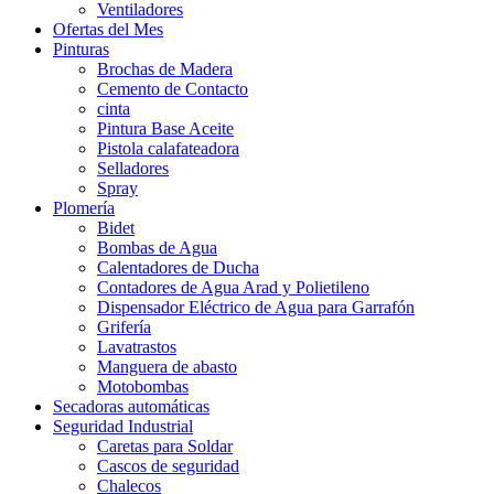
Ventiladores
Ofertas del Mes
Pinturas
Brochas de Madera
Cemento de Contacto
cinta
Pintura Base Aceite
Pistola calafateadora
Selladores
Spray
Plomería
Bidet
Bombas de Agua
Calentadores de Ducha
Contadores de Agua Arad y Polietileno
Dispensador Eléctrico de Agua para Garrafón
Grifería
Lavatrastos
Manguera de abasto
Motobombas
Secadoras automáticas
Seguridad Industrial
Caretas para Soldar
Cascos de seguridad
Chalecos