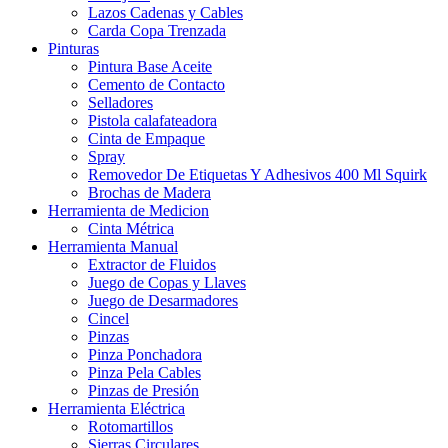
Lazos Cadenas y Cables
Carda Copa Trenzada
Pinturas
Pintura Base Aceite
Cemento de Contacto
Selladores
Pistola calafateadora
Cinta de Empaque
Spray
Removedor De Etiquetas Y Adhesivos 400 Ml Squirk
Brochas de Madera
Herramienta de Medicion
Cinta Métrica
Herramienta Manual
Extractor de Fluidos
Juego de Copas y Llaves
Juego de Desarmadores
Cincel
Pinzas
Pinza Ponchadora
Pinza Pela Cables
Pinzas de Presión
Herramienta Eléctrica
Rotomartillos
Sierras Circulares