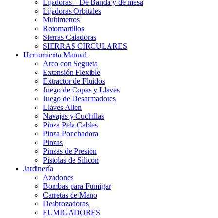
Lijadoras – De Banda y de mesa
Lijadoras Orbitales
Multímetros
Rotomartillos
Sierras Caladoras
SIERRAS CIRCULARES
Herramienta Manual
Arco con Segueta
Extensión Flexible
Extractor de Fluidos
Juego de Copas y Llaves
Juego de Desarmadores
Llaves Allen
Navajas y Cuchillas
Pinza Pela Cables
Pinza Ponchadora
Pinzas
Pinzas de Presión
Pistolas de Silicon
Jardinería
Azadones
Bombas para Fumigar
Carretas de Mano
Desbrozadoras
FUMIGADORES