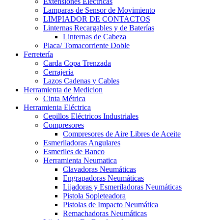
Extensiones Electricas
Lamparas de Sensor de Movimiento
LIMPIADOR DE CONTACTOS
Linternas Recargables y de Baterías
Linternas de Cabeza
Placa/ Tomacorriente Doble
Ferretería
Carda Copa Trenzada
Cerrajería
Lazos Cadenas y Cables
Herramienta de Medicion
Cinta Métrica
Herramienta Eléctrica
Cepillos Eléctricos Industriales
Compresores
Compresores de Aire Libres de Aceite
Esmeriladoras Angulares
Esmeriles de Banco
Herramienta Neumatica
Clavadoras Neumáticas
Engrapadoras Neumáticas
Lijadoras y Esmeriladoras Neumáticas
Pistola Sopleteadora
Pistolas de Impacto Neumática
Remachadoras Neumáticas