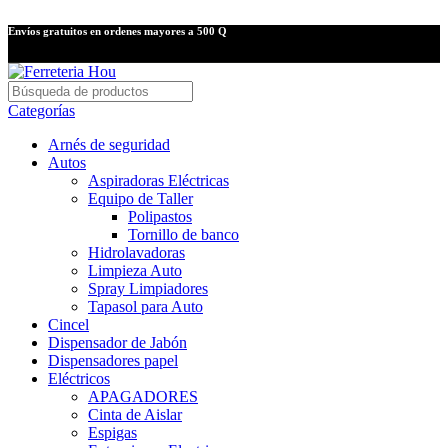
Envíos gratuitos en ordenes mayores a 500 Q
Categorías
Arnés de seguridad
Autos
Aspiradoras Eléctricas
Equipo de Taller
Polipastos
Tornillo de banco
Hidrolavadoras
Limpieza Auto
Spray Limpiadores
Tapasol para Auto
Cincel
Dispensador de Jabón
Dispensadores papel
Eléctricos
APAGADORES
Cinta de Aislar
Espigas