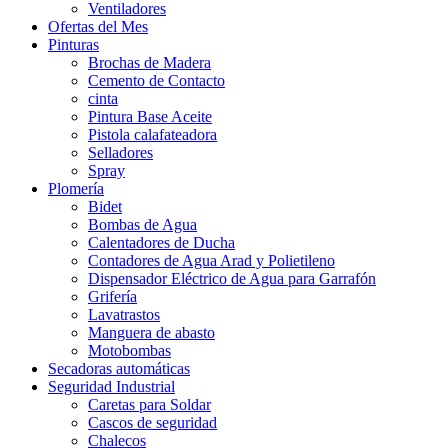
Ventiladores
Ofertas del Mes
Pinturas
Brochas de Madera
Cemento de Contacto
cinta
Pintura Base Aceite
Pistola calafateadora
Selladores
Spray
Plomería
Bidet
Bombas de Agua
Calentadores de Ducha
Contadores de Agua Arad y Polietileno
Dispensador Eléctrico de Agua para Garrafón
Grifería
Lavatrastos
Manguera de abasto
Motobombas
Secadoras automáticas
Seguridad Industrial
Caretas para Soldar
Cascos de seguridad
Chalecos