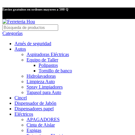
Envíos gratuitos en ordenes mayores a 500 Q
Categorías
Arnés de seguridad
Autos
Aspiradoras Eléctricas
Equipo de Taller
Polipastos
Tornillo de banco
Hidrolavadoras
Limpieza Auto
Spray Limpiadores
Tapasol para Auto
Cincel
Dispensador de Jabón
Dispensadores papel
Eléctricos
APAGADORES
Cinta de Aislar
Espigas