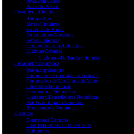
Pinza Pela Cables
Pinzas de Presión
Herramienta Eléctrica
Rotomartillos
Sierras Circulares
Esmeriles de Banco
Esmeriladoras Angulares
Sierras Caladoras
Cepillos Eléctricos Industriales
Lijadoras Orbitales
Lijadoras – De Banda y de mesa
Herramienta Neumatica
Pistola Sopleteadora
Compresores Horizontales y Verticales
Compresores de Aire Libres de Aceite
Clavadoras Neumáticas
Engrapadoras Neumáticas
Lijadoras y Esmeriladoras Neumáticas
Pistolas de Impacto Neumática
Remachadoras Neumáticas
Eléctricos
Extensiones Electricas
LIMPIADOR DE CONTACTOS
Multímetros