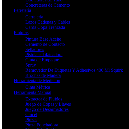
Concreteras de Cemento
Ferretería
Cerrajería
Lazos Cadenas y Cables
Carda Copa Trenzada
Pinturas
Pintura Base Aceite
Cemento de Contacto
Selladores
Pistola calafateadora
Cinta de Empaque
Spray
Removedor De Etiquetas Y Adhesivos 400 Ml Squirk
Brochas de Madera
Herramienta de Medicion
Cinta Métrica
Herramienta Manual
Extractor de Fluidos
Juego de Copas y Llaves
Juego de Desarmadores
Cincel
Pinzas
Pinza Ponchadora