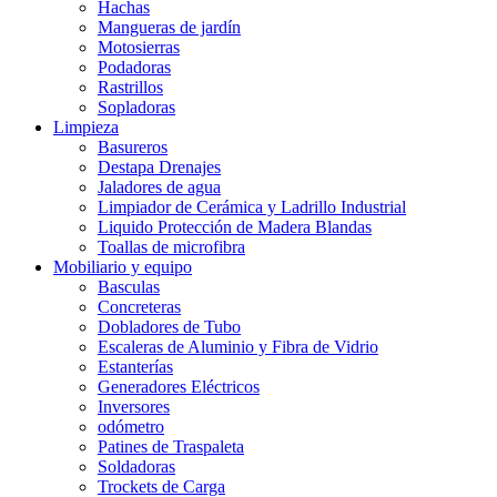
Hachas
Mangueras de jardín
Motosierras
Podadoras
Rastrillos
Sopladoras
Limpieza
Basureros
Destapa Drenajes
Jaladores de agua
Limpiador de Cerámica y Ladrillo Industrial
Liquido Protección de Madera Blandas
Toallas de microfibra
Mobiliario y equipo
Basculas
Concreteras
Dobladores de Tubo
Escaleras de Aluminio y Fibra de Vidrio
Estanterías
Generadores Eléctricos
Inversores
odómetro
Patines de Traspaleta
Soldadoras
Trockets de Carga