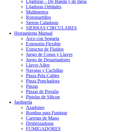
Lijadoras – De Banda y de mesa
Lijadoras Orbitales
Multímetros
Rotomartillos
Sierras Caladoras
SIERRAS CIRCULARES
Herramienta Manual
Arco con Segueta
Extensión Flexible
Extractor de Fluidos
Juego de Copas y Llaves
Juego de Desarmadores
Llaves Allen
Navajas y Cuchillas
Pinza Pela Cables
Pinza Ponchadora
Pinzas
Pinzas de Presión
Pistolas de Silicon
Jardinería
Azadones
Bombas para Fumigar
Carretas de Mano
Desbrozadoras
FUMIGADORES