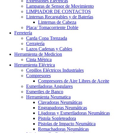
Extensiones Electricas
Lamparas de Sensor de Movimiento
LIMPIADOR DE CONTACTOS
Linternas Recargables y de Baterías
Linternas de Cabeza
Placa/ Tomacorriente Doble
Ferretería
Carda Copa Trenzada
Cerrajería
Lazos Cadenas y Cables
Herramienta de Medicion
Cinta Métrica
Herramienta Eléctrica
Cepillos Eléctricos Industriales
Compresores
Compresores de Aire Libres de Aceite
Esmeriladoras Angulares
Esmeriles de Banco
Herramienta Neumatica
Clavadoras Neumáticas
Engrapadoras Neumáticas
Lijadoras y Esmeriladoras Neumáticas
Pistola Sopleteadora
Pistolas de Impacto Neumática
Remachadoras Neumáticas