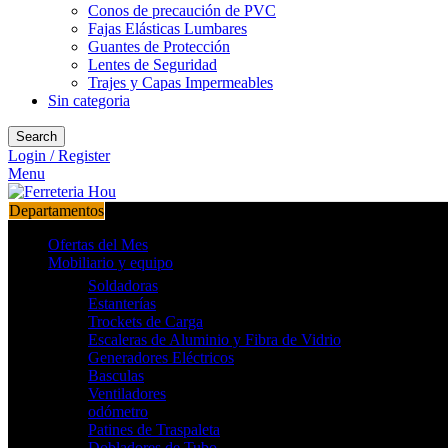
Conos de precaución de PVC
Fajas Elásticas Lumbares
Guantes de Protección
Lentes de Seguridad
Trajes y Capas Impermeables
Sin categoria
Search
Login / Register
Menu
Departamentos
Ofertas del Mes
Mobiliario y equipo
Soldadoras
Estanterías
Trockets de Carga
Escaleras de Aluminio y Fibra de Vidrio
Generadores Eléctricos
Basculas
Ventiladores
odómetro
Patines de Traspaleta
Dobladores de Tubo