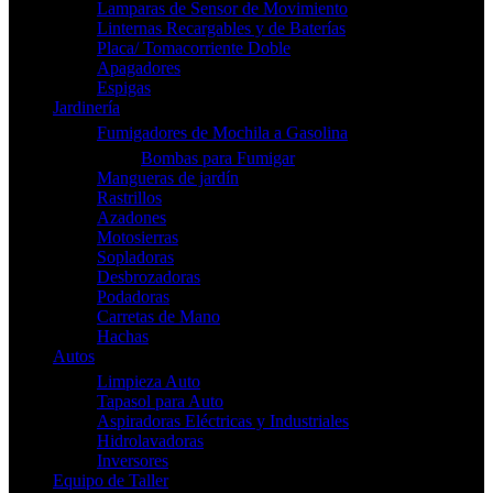
Lamparas de Sensor de Movimiento
Linternas Recargables y de Baterías
Placa/ Tomacorriente Doble
Apagadores
Espigas
Jardinería
Fumigadores de Mochila a Gasolina
Bombas para Fumigar
Mangueras de jardín
Rastrillos
Azadones
Motosierras
Sopladoras
Desbrozadoras
Podadoras
Carretas de Mano
Hachas
Autos
Limpieza Auto
Tapasol para Auto
Aspiradoras Eléctricas y Industriales
Hidrolavadoras
Inversores
Equipo de Taller