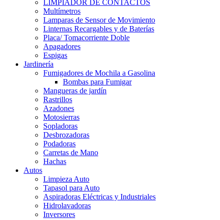
LIMPIADOR DE CONTACTOS
Multímetros
Lamparas de Sensor de Movimiento
Linternas Recargables y de Baterías
Placa/ Tomacorriente Doble
Apagadores
Espigas
Jardinería
Fumigadores de Mochila a Gasolina
Bombas para Fumigar
Mangueras de jardín
Rastrillos
Azadones
Motosierras
Sopladoras
Desbrozadoras
Podadoras
Carretas de Mano
Hachas
Autos
Limpieza Auto
Tapasol para Auto
Aspiradoras Eléctricas y Industriales
Hidrolavadoras
Inversores