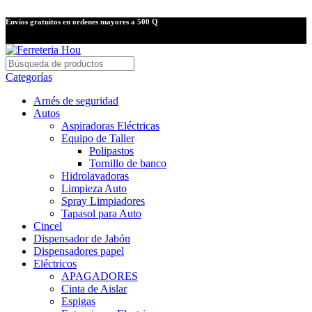
Envíos gratuitos en ordenes mayores a 500 Q
Categorías
Arnés de seguridad
Autos
Aspiradoras Eléctricas
Equipo de Taller
Polipastos
Tornillo de banco
Hidrolavadoras
Limpieza Auto
Spray Limpiadores
Tapasol para Auto
Cincel
Dispensador de Jabón
Dispensadores papel
Eléctricos
APAGADORES
Cinta de Aislar
Espigas