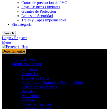
Conos de precaución de PVC
Fajas Elásticas Lumbares
Guantes de Protección
Lentes de Seguridad
Trajes y Capas Impermeables
Sin categoria
Search
Login / Register
Menu
Departamentos
Ofertas del Mes
Mobiliario y equipo
Soldadoras
Estanterías
Trockets de Carga
Escaleras de Aluminio y Fibra de Vidrio
Generadores Eléctricos
Basculas
Ventiladores
odómetro
Patines de Traspaleta
Dobladores de Tubo