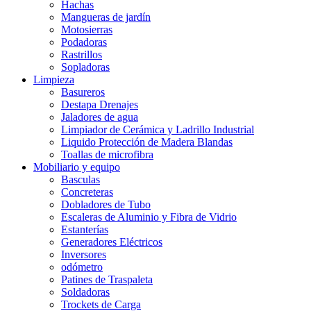
Hachas
Mangueras de jardín
Motosierras
Podadoras
Rastrillos
Sopladoras
Limpieza
Basureros
Destapa Drenajes
Jaladores de agua
Limpiador de Cerámica y Ladrillo Industrial
Liquido Protección de Madera Blandas
Toallas de microfibra
Mobiliario y equipo
Basculas
Concreteras
Dobladores de Tubo
Escaleras de Aluminio y Fibra de Vidrio
Estanterías
Generadores Eléctricos
Inversores
odómetro
Patines de Traspaleta
Soldadoras
Trockets de Carga