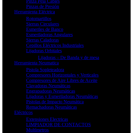
Pinza Pela Cables
Pinzas de Presión
Herramienta Eléctrica
Rotomartillos
Sierras Circulares
Esmeriles de Banco
Esmeriladoras Angulares
Sierras Caladoras
Cepillos Eléctricos Industriales
Lijadoras Orbitales
Lijadoras – De Banda y de mesa
Herramienta Neumatica
Pistola Sopleteadora
Compresores Horizontales y Verticales
Compresores de Aire Libres de Aceite
Clavadoras Neumáticas
Engrapadoras Neumáticas
Lijadoras y Esmeriladoras Neumáticas
Pistolas de Impacto Neumática
Remachadoras Neumáticas
Eléctricos
Extensiones Electricas
LIMPIADOR DE CONTACTOS
Multímetros