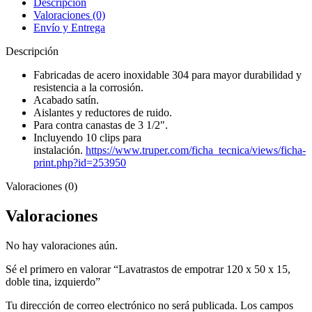
Descripción
x
Valoraciones (0)
15,
Envío y Entrega
doble
tina,
Descripción
izquierdo
cantidad
Fabricadas de acero inoxidable 304 para mayor durabilidad y
resistencia a la corrosión.
Acabado satín.
Aislantes y reductores de ruido.
Para contra canastas de 3 1/2″.
Incluyendo 10 clips para
instalación.
https://www.truper.com/ficha_tecnica/views/ficha-
print.php?id=253950
Valoraciones (0)
Valoraciones
No hay valoraciones aún.
Sé el primero en valorar “Lavatrastos de empotrar 120 x 50 x 15,
doble tina, izquierdo”
Tu dirección de correo electrónico no será publicada.
Los campos