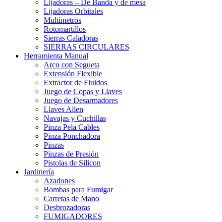
Lijadoras – De Banda y de mesa
Lijadoras Orbitales
Multímetros
Rotomartillos
Sierras Caladoras
SIERRAS CIRCULARES
Herramienta Manual
Arco con Segueta
Extensión Flexible
Extractor de Fluidos
Juego de Copas y Llaves
Juego de Desarmadores
Llaves Allen
Navajas y Cuchillas
Pinza Pela Cables
Pinza Ponchadora
Pinzas
Pinzas de Presión
Pistolas de Silicon
Jardinería
Azadones
Bombas para Fumigar
Carretas de Mano
Desbrozadoras
FUMIGADORES