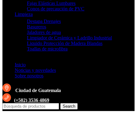
Fajas Elásticas Lumbares
Conos de precaución de PVC
Limpieza
Destapa Drenajes
Basureros
Jaladores de agua
Limpiador de Cerámica y Ladrillo Industrial
Liquido Protección de Madera Blandas
Toallas de microfibra
Inicio
Noticias y novedades
Sobre nosotros
Ciudad de Guatemala
(+502) 3536 4869
Search