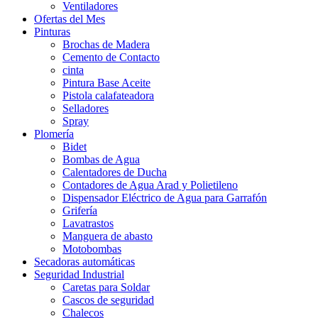
Ventiladores
Ofertas del Mes
Pinturas
Brochas de Madera
Cemento de Contacto
cinta
Pintura Base Aceite
Pistola calafateadora
Selladores
Spray
Plomería
Bidet
Bombas de Agua
Calentadores de Ducha
Contadores de Agua Arad y Polietileno
Dispensador Eléctrico de Agua para Garrafón
Grifería
Lavatrastos
Manguera de abasto
Motobombas
Secadoras automáticas
Seguridad Industrial
Caretas para Soldar
Cascos de seguridad
Chalecos