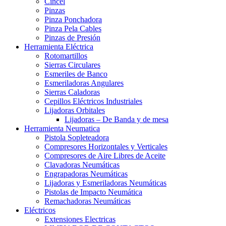
Cincel
Pinzas
Pinza Ponchadora
Pinza Pela Cables
Pinzas de Presión
Herramienta Eléctrica
Rotomartillos
Sierras Circulares
Esmeriles de Banco
Esmeriladoras Angulares
Sierras Caladoras
Cepillos Eléctricos Industriales
Lijadoras Orbitales
Lijadoras – De Banda y de mesa
Herramienta Neumatica
Pistola Sopleteadora
Compresores Horizontales y Verticales
Compresores de Aire Libres de Aceite
Clavadoras Neumáticas
Engrapadoras Neumáticas
Lijadoras y Esmeriladoras Neumáticas
Pistolas de Impacto Neumática
Remachadoras Neumáticas
Eléctricos
Extensiones Electricas