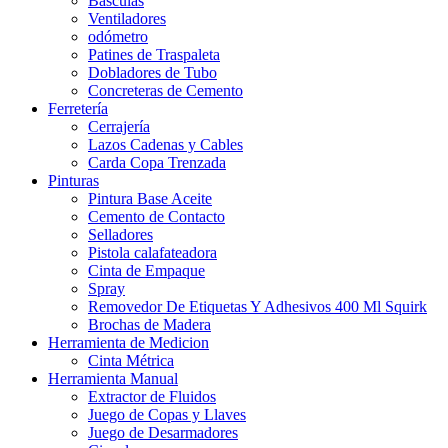
Basculas
Ventiladores
odómetro
Patines de Traspaleta
Dobladores de Tubo
Concreteras de Cemento
Ferretería
Cerrajería
Lazos Cadenas y Cables
Carda Copa Trenzada
Pinturas
Pintura Base Aceite
Cemento de Contacto
Selladores
Pistola calafateadora
Cinta de Empaque
Spray
Removedor De Etiquetas Y Adhesivos 400 Ml Squirk
Brochas de Madera
Herramienta de Medicion
Cinta Métrica
Herramienta Manual
Extractor de Fluidos
Juego de Copas y Llaves
Juego de Desarmadores