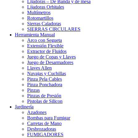
Lijadoras – De Banda y de mesa
Lijadoras Orbitales
Multímetros
Rotomartillos
Sierras Caladoras
SIERRAS CIRCULARES
Herramienta Manual
Arco con Segueta
Extensión Flexible
Extractor de Fluidos
Juego de Copas y Llaves
Juego de Desarmadores
Llaves Allen
Navajas y Cuchillas
Pinza Pela Cables
Pinza Ponchadora
Pinzas
Pinzas de Presión
Pistolas de Silicon
Jardinería
Azadones
Bombas para Fumigar
Carretas de Mano
Desbrozadoras
FUMIGADORES