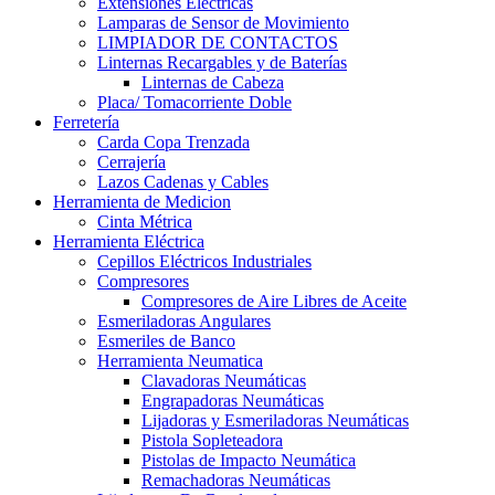
Extensiones Electricas
Lamparas de Sensor de Movimiento
LIMPIADOR DE CONTACTOS
Linternas Recargables y de Baterías
Linternas de Cabeza
Placa/ Tomacorriente Doble
Ferretería
Carda Copa Trenzada
Cerrajería
Lazos Cadenas y Cables
Herramienta de Medicion
Cinta Métrica
Herramienta Eléctrica
Cepillos Eléctricos Industriales
Compresores
Compresores de Aire Libres de Aceite
Esmeriladoras Angulares
Esmeriles de Banco
Herramienta Neumatica
Clavadoras Neumáticas
Engrapadoras Neumáticas
Lijadoras y Esmeriladoras Neumáticas
Pistola Sopleteadora
Pistolas de Impacto Neumática
Remachadoras Neumáticas