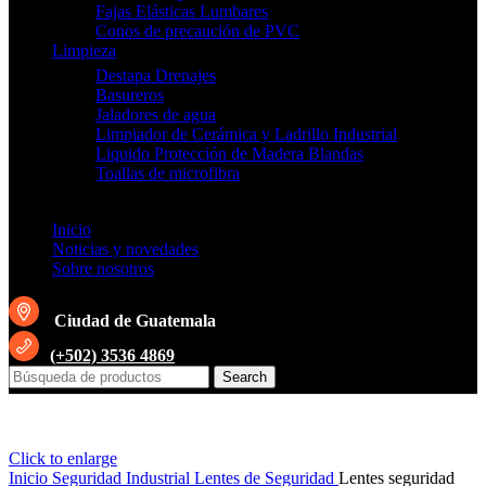
Fajas Elásticas Lumbares
Conos de precaución de PVC
Limpieza
Destapa Drenajes
Basureros
Jaladores de agua
Limpiador de Cerámica y Ladrillo Industrial
Liquido Protección de Madera Blandas
Toallas de microfibra
Inicio
Noticias y novedades
Sobre nosotros
Ciudad de Guatemala
(+502) 3536 4869
Search
Click to enlarge
Inicio
Seguridad Industrial
Lentes de Seguridad
Lentes seguridad