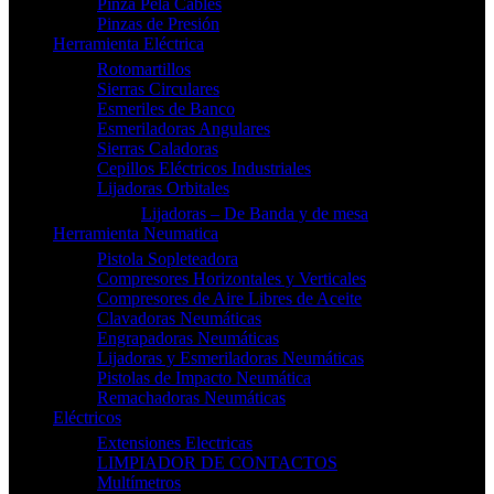
Pinza Pela Cables
Pinzas de Presión
Herramienta Eléctrica
Rotomartillos
Sierras Circulares
Esmeriles de Banco
Esmeriladoras Angulares
Sierras Caladoras
Cepillos Eléctricos Industriales
Lijadoras Orbitales
Lijadoras – De Banda y de mesa
Herramienta Neumatica
Pistola Sopleteadora
Compresores Horizontales y Verticales
Compresores de Aire Libres de Aceite
Clavadoras Neumáticas
Engrapadoras Neumáticas
Lijadoras y Esmeriladoras Neumáticas
Pistolas de Impacto Neumática
Remachadoras Neumáticas
Eléctricos
Extensiones Electricas
LIMPIADOR DE CONTACTOS
Multímetros