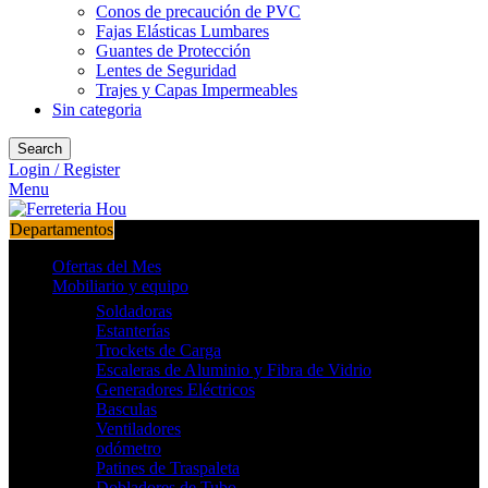
Conos de precaución de PVC
Fajas Elásticas Lumbares
Guantes de Protección
Lentes de Seguridad
Trajes y Capas Impermeables
Sin categoria
Search
Login / Register
Menu
Departamentos
Ofertas del Mes
Mobiliario y equipo
Soldadoras
Estanterías
Trockets de Carga
Escaleras de Aluminio y Fibra de Vidrio
Generadores Eléctricos
Basculas
Ventiladores
odómetro
Patines de Traspaleta
Dobladores de Tubo