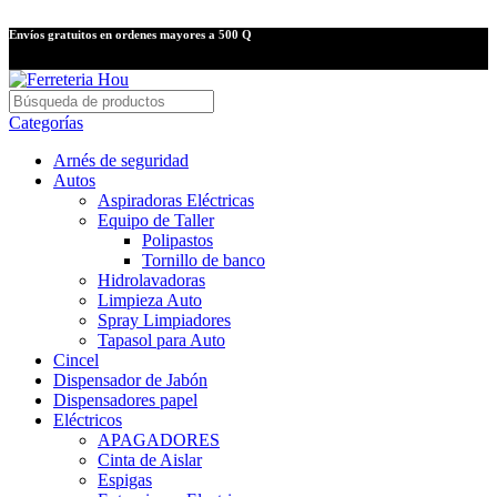
Envíos gratuitos en ordenes mayores a 500 Q
Categorías
Arnés de seguridad
Autos
Aspiradoras Eléctricas
Equipo de Taller
Polipastos
Tornillo de banco
Hidrolavadoras
Limpieza Auto
Spray Limpiadores
Tapasol para Auto
Cincel
Dispensador de Jabón
Dispensadores papel
Eléctricos
APAGADORES
Cinta de Aislar
Espigas