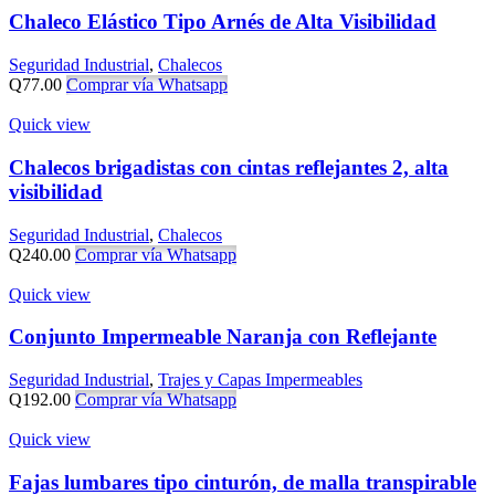
Chaleco Elástico Tipo Arnés de Alta Visibilidad
Seguridad Industrial
,
Chalecos
Q
77.00
Comprar vía Whatsapp
Quick view
Chalecos brigadistas con cintas reflejantes 2, alta
visibilidad
Seguridad Industrial
,
Chalecos
Q
240.00
Comprar vía Whatsapp
Quick view
Conjunto Impermeable Naranja con Reflejante
Seguridad Industrial
,
Trajes y Capas Impermeables
Q
192.00
Comprar vía Whatsapp
Quick view
Fajas lumbares tipo cinturón, de malla transpirable