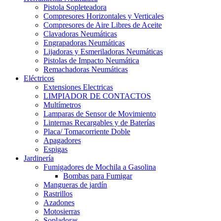
Pistola Sopleteadora
Compresores Horizontales y Verticales
Compresores de Aire Libres de Aceite
Clavadoras Neumáticas
Engrapadoras Neumáticas
Lijadoras y Esmeriladoras Neumáticas
Pistolas de Impacto Neumática
Remachadoras Neumáticas
Eléctricos
Extensiones Electricas
LIMPIADOR DE CONTACTOS
Multímetros
Lamparas de Sensor de Movimiento
Linternas Recargables y de Baterías
Placa/ Tomacorriente Doble
Apagadores
Espigas
Jardinería
Fumigadores de Mochila a Gasolina
Bombas para Fumigar
Mangueras de jardín
Rastrillos
Azadones
Motosierras
Sopladoras