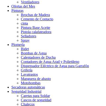
Ventiladores
Ofertas del Mes
Pinturas
Brochas de Madera
Cemento de Contacto
cinta
Pintura Base Aceite
Pistola calafateadora
Selladores
Spray
Plomería
Bidet
Bombas de Agua
Calentadores de Ducha
Contadores de Agua Arad y Polietileno
Dispensador Eléctrico de Agua para Garrafón
Grifería
Lavatrastos
Manguera de abasto
Motobombas
Secadoras automáticas
Seguridad Industrial
Caretas para Soldar
Cascos de seguridad
Chalecos