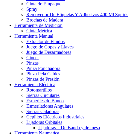
Cinta de Empaque
Spray
Removedor De Etiquetas Y Adhesivos 400 Ml Squirk
Brochas de Madera
Herramienta de Medicion
Cinta Métrica
Herramienta Manual
Extractor de Fluidos
Juego de Copas y Llaves
Juego de Desarmadores
Cincel
Pinzas
Pinza Ponchadora
Pinza Pela Cables
Pinzas de Presión
Herramienta Eléctrica
Rotomartillos
Sierras Circulares
Esmeriles de Banco
Esmeriladoras Angulares
Sierras Caladoras
Cepillos Eléctricos Industriales
Lijadoras Orbitales
Lijadoras – De Banda y de mesa
Herramienta Neumatica