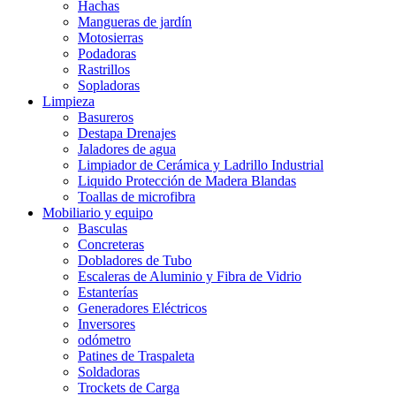
Hachas
Mangueras de jardín
Motosierras
Podadoras
Rastrillos
Sopladoras
Limpieza
Basureros
Destapa Drenajes
Jaladores de agua
Limpiador de Cerámica y Ladrillo Industrial
Liquido Protección de Madera Blandas
Toallas de microfibra
Mobiliario y equipo
Basculas
Concreteras
Dobladores de Tubo
Escaleras de Aluminio y Fibra de Vidrio
Estanterías
Generadores Eléctricos
Inversores
odómetro
Patines de Traspaleta
Soldadoras
Trockets de Carga