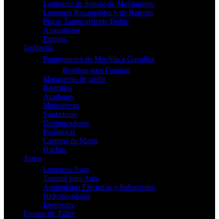
Lamparas de Sensor de Movimiento
Linternas Recargables y de Baterías
Placa/ Tomacorriente Doble
Apagadores
Espigas
Jardinería
Fumigadores de Mochila a Gasolina
Bombas para Fumigar
Mangueras de jardín
Rastrillos
Azadones
Motosierras
Sopladoras
Desbrozadoras
Podadoras
Carretas de Mano
Hachas
Autos
Limpieza Auto
Tapasol para Auto
Aspiradoras Eléctricas y Industriales
Hidrolavadoras
Inversores
Equipo de Taller