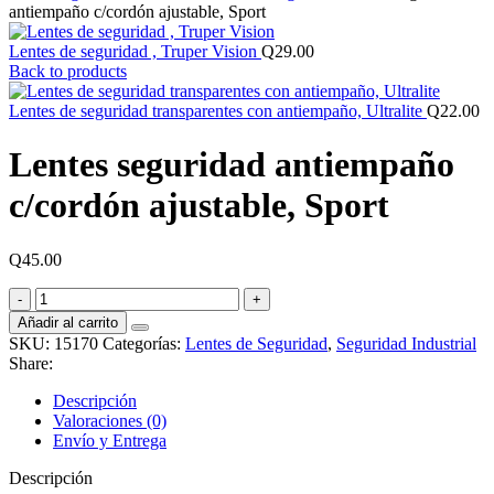
antiempaño c/cordón ajustable, Sport
Lentes de seguridad , Truper Vision
Q
29.00
Back to products
Lentes de seguridad transparentes con antiempaño, Ultralite
Q
22.00
Lentes seguridad antiempaño
c/cordón ajustable, Sport
Q
45.00
Lentes
seguridad
Añadir al carrito
antiempaño
SKU:
15170
Categorías:
Lentes de Seguridad
,
Seguridad Industrial
c/cordón
Share:
ajustable,
Sport
Descripción
cantidad
Valoraciones (0)
Envío y Entrega
Descripción