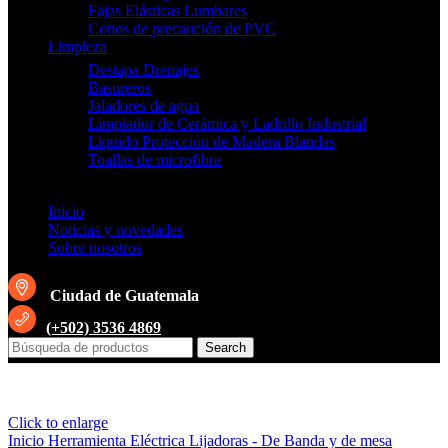
Fajas Elásticas Lumbares
Conos de precaución de PVC
Limpieza
Destapa Drenajes
Basureros
Jaladores de agua
Limpiador de Cerámica y Ladrillo Industrial
Liquido Protección de Madera Blandas
Toallas de microfibra
Inicio
Noticias y novedades
Sobre nosotros
Ciudad de Guatemala
(+502) 3536 4869
Search
Click to enlarge
Inicio
Herramienta Eléctrica
Lijadoras - De Banda y de mesa