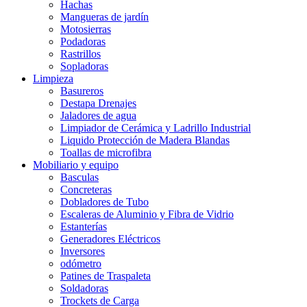
Hachas
Mangueras de jardín
Motosierras
Podadoras
Rastrillos
Sopladoras
Limpieza
Basureros
Destapa Drenajes
Jaladores de agua
Limpiador de Cerámica y Ladrillo Industrial
Liquido Protección de Madera Blandas
Toallas de microfibra
Mobiliario y equipo
Basculas
Concreteras
Dobladores de Tubo
Escaleras de Aluminio y Fibra de Vidrio
Estanterías
Generadores Eléctricos
Inversores
odómetro
Patines de Traspaleta
Soldadoras
Trockets de Carga