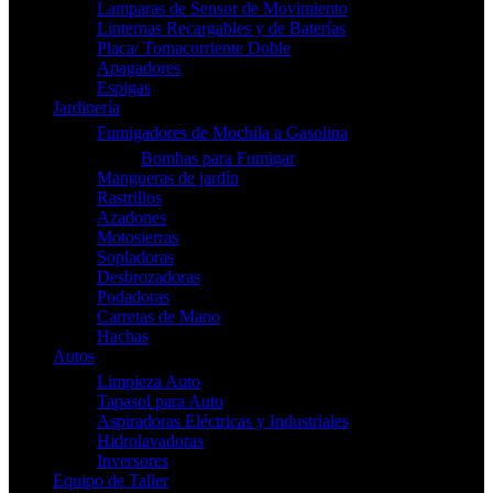
Lamparas de Sensor de Movimiento
Linternas Recargables y de Baterías
Placa/ Tomacorriente Doble
Apagadores
Espigas
Jardinería
Fumigadores de Mochila a Gasolina
Bombas para Fumigar
Mangueras de jardín
Rastrillos
Azadones
Motosierras
Sopladoras
Desbrozadoras
Podadoras
Carretas de Mano
Hachas
Autos
Limpieza Auto
Tapasol para Auto
Aspiradoras Eléctricas y Industriales
Hidrolavadoras
Inversores
Equipo de Taller