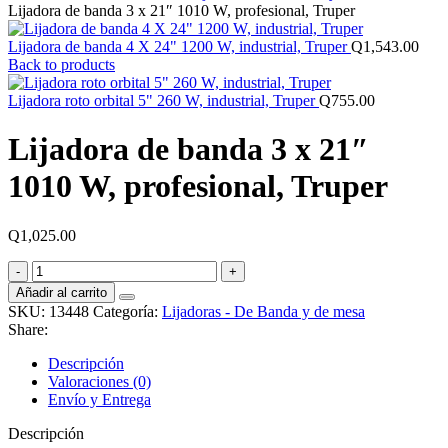
Lijadora de banda 3 x 21″ 1010 W, profesional, Truper
Lijadora de banda 4 X 24" 1200 W, industrial, Truper
Q
1,543.00
Back to products
Lijadora roto orbital 5" 260 W, industrial, Truper
Q
755.00
Lijadora de banda 3 x 21″
1010 W, profesional, Truper
Q
1,025.00
Lijadora
de
Añadir al carrito
banda
SKU:
13448
Categoría:
Lijadoras - De Banda y de mesa
3
Share:
x
21"
Descripción
1010
Valoraciones (0)
W,
Envío y Entrega
profesional,
Truper
Descripción