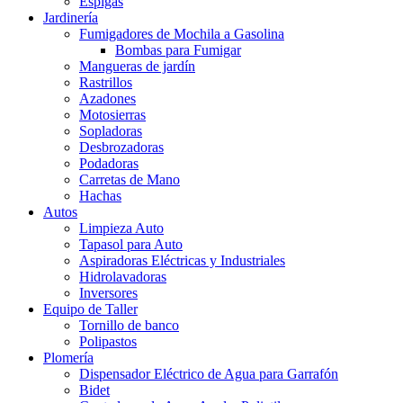
Espigas
Jardinería
Fumigadores de Mochila a Gasolina
Bombas para Fumigar
Mangueras de jardín
Rastrillos
Azadones
Motosierras
Sopladoras
Desbrozadoras
Podadoras
Carretas de Mano
Hachas
Autos
Limpieza Auto
Tapasol para Auto
Aspiradoras Eléctricas y Industriales
Hidrolavadoras
Inversores
Equipo de Taller
Tornillo de banco
Polipastos
Plomería
Dispensador Eléctrico de Agua para Garrafón
Bidet