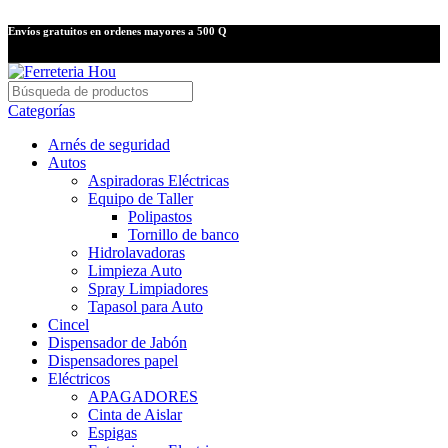
Envíos gratuitos en ordenes mayores a 500 Q
Categorías
Arnés de seguridad
Autos
Aspiradoras Eléctricas
Equipo de Taller
Polipastos
Tornillo de banco
Hidrolavadoras
Limpieza Auto
Spray Limpiadores
Tapasol para Auto
Cincel
Dispensador de Jabón
Dispensadores papel
Eléctricos
APAGADORES
Cinta de Aislar
Espigas