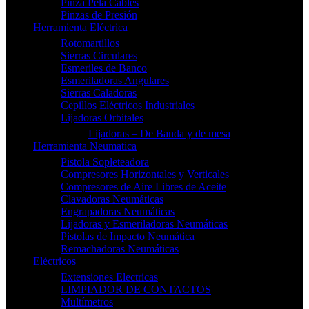
Pinza Pela Cables
Pinzas de Presión
Herramienta Eléctrica
Rotomartillos
Sierras Circulares
Esmeriles de Banco
Esmeriladoras Angulares
Sierras Caladoras
Cepillos Eléctricos Industriales
Lijadoras Orbitales
Lijadoras – De Banda y de mesa
Herramienta Neumatica
Pistola Sopleteadora
Compresores Horizontales y Verticales
Compresores de Aire Libres de Aceite
Clavadoras Neumáticas
Engrapadoras Neumáticas
Lijadoras y Esmeriladoras Neumáticas
Pistolas de Impacto Neumática
Remachadoras Neumáticas
Eléctricos
Extensiones Electricas
LIMPIADOR DE CONTACTOS
Multímetros