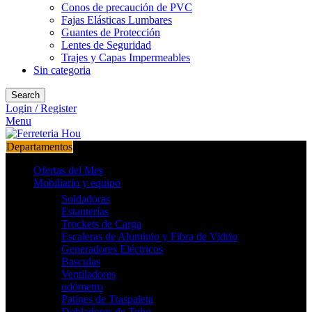
Conos de precaución de PVC
Fajas Elásticas Lumbares
Guantes de Protección
Lentes de Seguridad
Trajes y Capas Impermeables
Sin categoria
Search
Login / Register
Menu
Departamentos
Ofertas del Mes
Mobiliario y equipo
Soldadoras
Estanterías
Trockets de Carga
Escaleras de Aluminio y Fibra de Vidrio
Generadores Eléctricos
Basculas
Ventiladores
odómetro
Patines de Traspaleta
Dobladores de Tubo