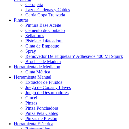
Cerrajería
Lazos Cadenas y Cables
Carda Copa Trenzada
Pinturas
Pintura Base Aceite
Cemento de Contacto
Selladores
Pistola calafateadora
Cinta de Empaque
Spray
Removedor De Etiquetas Y Adhesivos 400 Ml Squirk
Brochas de Madera
Herramienta de Medicion
Cinta Métrica
Herramienta Manual
Extractor de Fluidos
Juego de Copas y Llaves
Juego de Desarmadores
Cincel
Pinzas
Pinza Ponchadora
Pinza Pela Cables
Pinzas de Presión
Herramienta Eléctrica
Rotomartillos