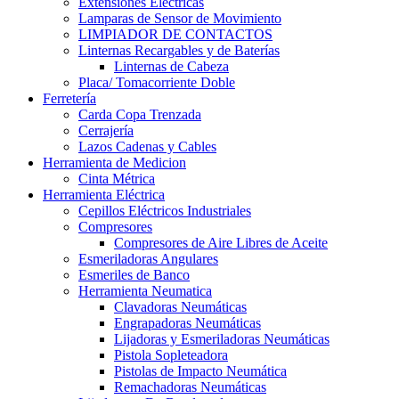
Extensiones Electricas
Lamparas de Sensor de Movimiento
LIMPIADOR DE CONTACTOS
Linternas Recargables y de Baterías
Linternas de Cabeza
Placa/ Tomacorriente Doble
Ferretería
Carda Copa Trenzada
Cerrajería
Lazos Cadenas y Cables
Herramienta de Medicion
Cinta Métrica
Herramienta Eléctrica
Cepillos Eléctricos Industriales
Compresores
Compresores de Aire Libres de Aceite
Esmeriladoras Angulares
Esmeriles de Banco
Herramienta Neumatica
Clavadoras Neumáticas
Engrapadoras Neumáticas
Lijadoras y Esmeriladoras Neumáticas
Pistola Sopleteadora
Pistolas de Impacto Neumática
Remachadoras Neumáticas