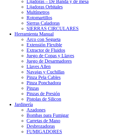
Lijadoras – De Banda y de mesa
Lijadoras Orbitales
Multímetros
Rotomartillos
Sierras Caladoras
SIERRAS CIRCULARES
Herramienta Manual
Arco con Segueta
Extensión Flexible
Extractor de Fluidos
Juego de Copas y Llaves
Juego de Desarmadores
Llaves Allen
Navajas y Cuchillas
Pinza Pela Cables
Pinza Ponchadora
Pinzas
Pinzas de Presión
Pistolas de Silicon
Jardinería
Azadones
Bombas para Fumigar
Carretas de Mano
Desbrozadoras
FUMIGADORES