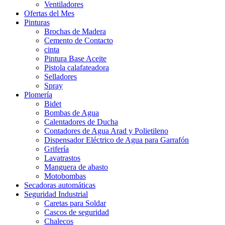
Ventiladores
Ofertas del Mes
Pinturas
Brochas de Madera
Cemento de Contacto
cinta
Pintura Base Aceite
Pistola calafateadora
Selladores
Spray
Plomería
Bidet
Bombas de Agua
Calentadores de Ducha
Contadores de Agua Arad y Polietileno
Dispensador Eléctrico de Agua para Garrafón
Grifería
Lavatrastos
Manguera de abasto
Motobombas
Secadoras automáticas
Seguridad Industrial
Caretas para Soldar
Cascos de seguridad
Chalecos