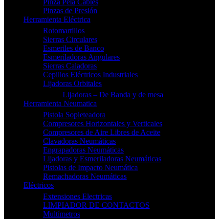
Pinza Pela Cables
Pinzas de Presión
Herramienta Eléctrica
Rotomartillos
Sierras Circulares
Esmeriles de Banco
Esmeriladoras Angulares
Sierras Caladoras
Cepillos Eléctricos Industriales
Lijadoras Orbitales
Lijadoras – De Banda y de mesa
Herramienta Neumatica
Pistola Sopleteadora
Compresores Horizontales y Verticales
Compresores de Aire Libres de Aceite
Clavadoras Neumáticas
Engrapadoras Neumáticas
Lijadoras y Esmeriladoras Neumáticas
Pistolas de Impacto Neumática
Remachadoras Neumáticas
Eléctricos
Extensiones Electricas
LIMPIADOR DE CONTACTOS
Multímetros