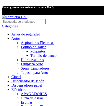
Envíos gratuitos en ordenes mayores a 500 Q
Categorías
Arnés de seguridad
Autos
Aspiradoras Eléctricas
Equipo de Taller
Polipastos
Tornillo de banco
Hidrolavadoras
Limpieza Auto
Spray Limpiadores
Tapasol para Auto
Cincel
Dispensador de Jabón
Dispensadores papel
Eléctricos
APAGADORES
Cinta de Aislar
Espigas