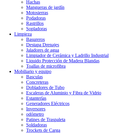
Hachas
Mangueras de jardín
Motosierras
Podadoras
Rastrillos
Sopladoras
Limpieza
Basureros
Destapa Drenajes
Jaladores de agua
Limpiador de Cerámica y Ladrillo Industrial
Liquido Protección de Madera Blandas
Toallas de microfibra
Mobiliario y equipo
Basculas
Concreteras
Dobladores de Tubo
Escaleras de Aluminio y Fibra de Vidrio
Estanterías
Generadores Eléctricos
Inversores
odómetro
Patines de Traspaleta
Soldadoras
Trockets de Carga