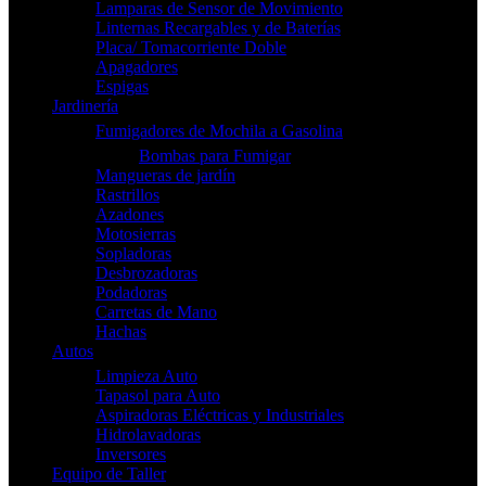
Lamparas de Sensor de Movimiento
Linternas Recargables y de Baterías
Placa/ Tomacorriente Doble
Apagadores
Espigas
Jardinería
Fumigadores de Mochila a Gasolina
Bombas para Fumigar
Mangueras de jardín
Rastrillos
Azadones
Motosierras
Sopladoras
Desbrozadoras
Podadoras
Carretas de Mano
Hachas
Autos
Limpieza Auto
Tapasol para Auto
Aspiradoras Eléctricas y Industriales
Hidrolavadoras
Inversores
Equipo de Taller