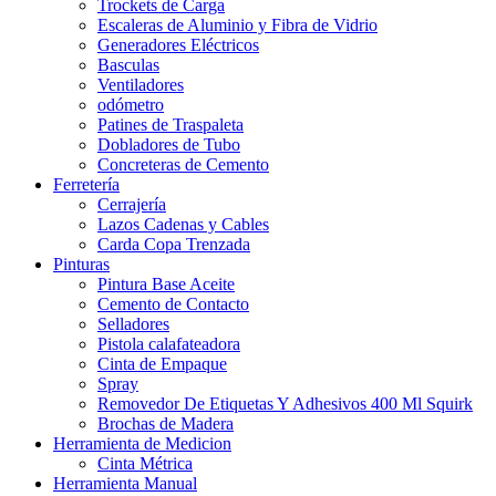
Trockets de Carga
Escaleras de Aluminio y Fibra de Vidrio
Generadores Eléctricos
Basculas
Ventiladores
odómetro
Patines de Traspaleta
Dobladores de Tubo
Concreteras de Cemento
Ferretería
Cerrajería
Lazos Cadenas y Cables
Carda Copa Trenzada
Pinturas
Pintura Base Aceite
Cemento de Contacto
Selladores
Pistola calafateadora
Cinta de Empaque
Spray
Removedor De Etiquetas Y Adhesivos 400 Ml Squirk
Brochas de Madera
Herramienta de Medicion
Cinta Métrica
Herramienta Manual