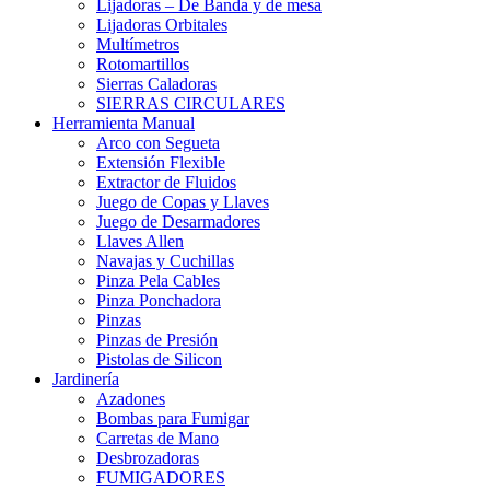
Lijadoras – De Banda y de mesa
Lijadoras Orbitales
Multímetros
Rotomartillos
Sierras Caladoras
SIERRAS CIRCULARES
Herramienta Manual
Arco con Segueta
Extensión Flexible
Extractor de Fluidos
Juego de Copas y Llaves
Juego de Desarmadores
Llaves Allen
Navajas y Cuchillas
Pinza Pela Cables
Pinza Ponchadora
Pinzas
Pinzas de Presión
Pistolas de Silicon
Jardinería
Azadones
Bombas para Fumigar
Carretas de Mano
Desbrozadoras
FUMIGADORES