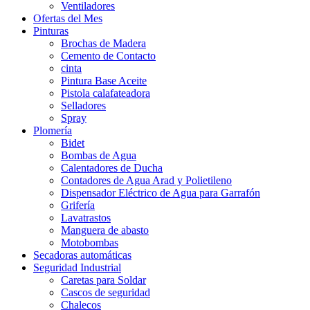
Ventiladores
Ofertas del Mes
Pinturas
Brochas de Madera
Cemento de Contacto
cinta
Pintura Base Aceite
Pistola calafateadora
Selladores
Spray
Plomería
Bidet
Bombas de Agua
Calentadores de Ducha
Contadores de Agua Arad y Polietileno
Dispensador Eléctrico de Agua para Garrafón
Grifería
Lavatrastos
Manguera de abasto
Motobombas
Secadoras automáticas
Seguridad Industrial
Caretas para Soldar
Cascos de seguridad
Chalecos