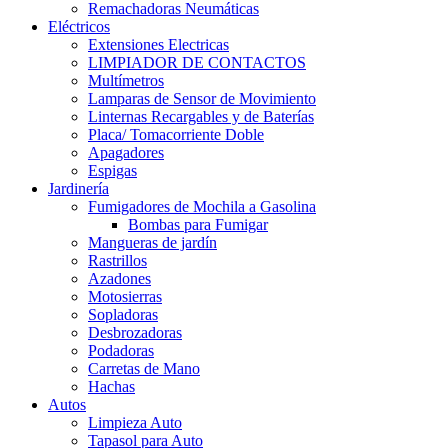
Remachadoras Neumáticas
Eléctricos
Extensiones Electricas
LIMPIADOR DE CONTACTOS
Multímetros
Lamparas de Sensor de Movimiento
Linternas Recargables y de Baterías
Placa/ Tomacorriente Doble
Apagadores
Espigas
Jardinería
Fumigadores de Mochila a Gasolina
Bombas para Fumigar
Mangueras de jardín
Rastrillos
Azadones
Motosierras
Sopladoras
Desbrozadoras
Podadoras
Carretas de Mano
Hachas
Autos
Limpieza Auto
Tapasol para Auto