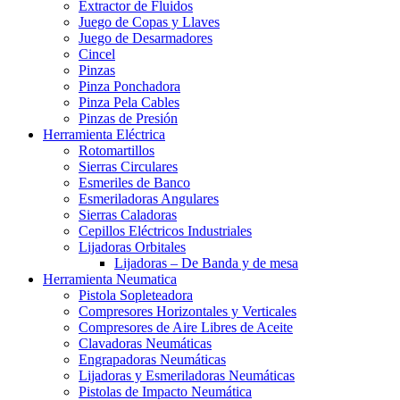
Extractor de Fluidos
Juego de Copas y Llaves
Juego de Desarmadores
Cincel
Pinzas
Pinza Ponchadora
Pinza Pela Cables
Pinzas de Presión
Herramienta Eléctrica
Rotomartillos
Sierras Circulares
Esmeriles de Banco
Esmeriladoras Angulares
Sierras Caladoras
Cepillos Eléctricos Industriales
Lijadoras Orbitales
Lijadoras – De Banda y de mesa
Herramienta Neumatica
Pistola Sopleteadora
Compresores Horizontales y Verticales
Compresores de Aire Libres de Aceite
Clavadoras Neumáticas
Engrapadoras Neumáticas
Lijadoras y Esmeriladoras Neumáticas
Pistolas de Impacto Neumática