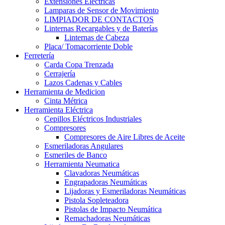
Extensiones Electricas
Lamparas de Sensor de Movimiento
LIMPIADOR DE CONTACTOS
Linternas Recargables y de Baterías
Linternas de Cabeza
Placa/ Tomacorriente Doble
Ferretería
Carda Copa Trenzada
Cerrajería
Lazos Cadenas y Cables
Herramienta de Medicion
Cinta Métrica
Herramienta Eléctrica
Cepillos Eléctricos Industriales
Compresores
Compresores de Aire Libres de Aceite
Esmeriladoras Angulares
Esmeriles de Banco
Herramienta Neumatica
Clavadoras Neumáticas
Engrapadoras Neumáticas
Lijadoras y Esmeriladoras Neumáticas
Pistola Sopleteadora
Pistolas de Impacto Neumática
Remachadoras Neumáticas