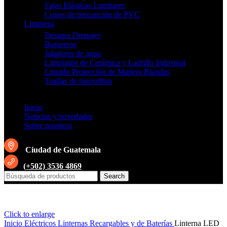
Fajas Elásticas Lumbares
Conos de precaución de PVC
Limpieza
Destapa Drenajes
Basureros
Jaladores de agua
Limpiador de Cerámica y Ladrillo Industrial
Liquido Protección de Madera Blandas
Toallas de microfibra
Inicio
Noticias y novedades
Sobre nosotros
Ciudad de Guatemala
(+502) 3536 4869
Search
Click to enlarge
Inicio
Eléctricos
Linternas Recargables y de Baterías
Linterna LED