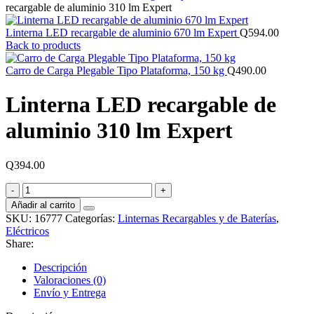
recargable de aluminio 310 lm Expert
Linterna LED recargable de aluminio 670 lm Expert
Q
594.00
Back to products
Carro de Carga Plegable Tipo Plataforma, 150 kg
Q
490.00
Linterna LED recargable de
aluminio 310 lm Expert
Q
394.00
Linterna
LED
Añadir al carrito
recargable
SKU:
16777
Categorías:
Linternas Recargables y de Baterías
,
de
Eléctricos
aluminio
Share:
310
lm
Descripción
Expert
Valoraciones (0)
cantidad
Envío y Entrega