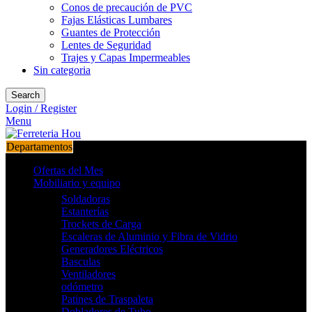
Conos de precaución de PVC
Fajas Elásticas Lumbares
Guantes de Protección
Lentes de Seguridad
Trajes y Capas Impermeables
Sin categoria
Search
Login / Register
Menu
Departamentos
Ofertas del Mes
Mobiliario y equipo
Soldadoras
Estanterías
Trockets de Carga
Escaleras de Aluminio y Fibra de Vidrio
Generadores Eléctricos
Basculas
Ventiladores
odómetro
Patines de Traspaleta
Dobladores de Tubo