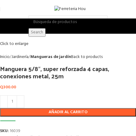
Search
Click to enlarge
Inicio
Jardinería
Mangueras de jardín
Back to products
Manguera 5/8″, super reforzada 4 capas,
conexiones metal, 25m
Q
300.00
AÑADIR AL CARRITO
SKU:
16039