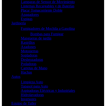
Lamparas de Sensor de Movimiento
Linternas Recargables y de Baterías
Placa/ Tomacorriente Doble
Apagadores
Espigas
Jardinería
Fumigadores de Mochila a Gasolina
Bombas para Fumigar
Mangueras de jardín
Rastrillos
Azadones
Motosierras
Sopladoras
Desbrozadoras
Podadoras
Carretas de Mano
Hachas
Autos
Limpieza Auto
Tapasol para Auto
Aspiradoras Eléctricas y Industriales
Hidrolavadoras
Inversores
Equipo de Taller