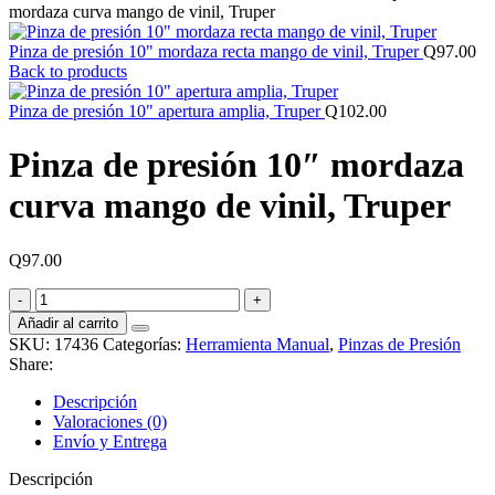
mordaza curva mango de vinil, Truper
Pinza de presión 10" mordaza recta mango de vinil, Truper
Q
97.00
Back to products
Pinza de presión 10" apertura amplia, Truper
Q
102.00
Pinza de presión 10″ mordaza
curva mango de vinil, Truper
Q
97.00
Pinza
de
Añadir al carrito
presión
SKU:
17436
Categorías:
Herramienta Manual
,
Pinzas de Presión
10"
Share:
mordaza
curva
Descripción
mango
Valoraciones (0)
de
Envío y Entrega
vinil,
Truper
Descripción