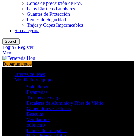
Conos de precaución de PVC
Fajas Elásticas Lumbares
Guantes de Protección
Lentes de Seguridad
Trajes y Capas Impermeables
Sin categoria
Search
Login / Register
Menu
Departamentos
Ofertas del Mes
Mobiliario y equipo
Soldadoras
Estanterías
Trockets de Carga
Escaleras de Aluminio y Fibra de Vidrio
Generadores Eléctricos
Basculas
Ventiladores
odómetro
Patines de Traspaleta
Dobladores de Tubo