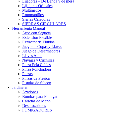
Lijadoras – De Banda y de mesa
Lijadoras Orbitales
Multímetros
Rotomartillos
Sierras Caladoras
SIERRAS CIRCULARES
Herramienta Manual
Arco con Segueta
Extensión Flexible
Extractor de Fluidos
Juego de Copas y Llaves
Juego de Desarmadores
Llaves Allen
Navajas y Cuchillas
Pinza Pela Cables
Pinza Ponchadora
Pinzas
Pinzas de Presión
Pistolas de Silicon
Jardinería
Azadones
Bombas para Fumigar
Carretas de Mano
Desbrozadoras
FUMIGADORES