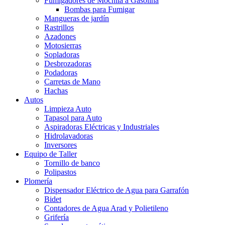
Fumigadores de Mochila a Gasolina
Bombas para Fumigar
Mangueras de jardín
Rastrillos
Azadones
Motosierras
Sopladoras
Desbrozadoras
Podadoras
Carretas de Mano
Hachas
Autos
Limpieza Auto
Tapasol para Auto
Aspiradoras Eléctricas y Industriales
Hidrolavadoras
Inversores
Equipo de Taller
Tornillo de banco
Polipastos
Plomería
Dispensador Eléctrico de Agua para Garrafón
Bidet
Contadores de Agua Arad y Polietileno
Grifería