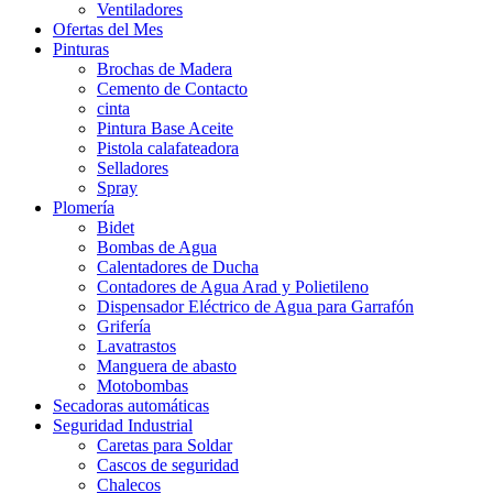
Ventiladores
Ofertas del Mes
Pinturas
Brochas de Madera
Cemento de Contacto
cinta
Pintura Base Aceite
Pistola calafateadora
Selladores
Spray
Plomería
Bidet
Bombas de Agua
Calentadores de Ducha
Contadores de Agua Arad y Polietileno
Dispensador Eléctrico de Agua para Garrafón
Grifería
Lavatrastos
Manguera de abasto
Motobombas
Secadoras automáticas
Seguridad Industrial
Caretas para Soldar
Cascos de seguridad
Chalecos