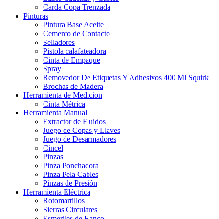
Carda Copa Trenzada
Pinturas
Pintura Base Aceite
Cemento de Contacto
Selladores
Pistola calafateadora
Cinta de Empaque
Spray
Removedor De Etiquetas Y Adhesivos 400 Ml Squirk
Brochas de Madera
Herramienta de Medicion
Cinta Métrica
Herramienta Manual
Extractor de Fluidos
Juego de Copas y Llaves
Juego de Desarmadores
Cincel
Pinzas
Pinza Ponchadora
Pinza Pela Cables
Pinzas de Presión
Herramienta Eléctrica
Rotomartillos
Sierras Circulares
Esmeriles de Banco