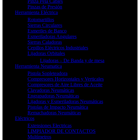
Pinza Pela Cables
Pinzas de Presión
Herramienta Eléctrica
Rotomartillos
Sierras Circulares
Esmeriles de Banco
Esmeriladoras Angulares
Sierras Caladoras
Cepillos Eléctricos Industriales
Lijadoras Orbitales
Lijadoras – De Banda y de mesa
Herramienta Neumatica
Pistola Sopleteadora
Compresores Horizontales y Verticales
Compresores de Aire Libres de Aceite
Clavadoras Neumáticas
Engrapadoras Neumáticas
Lijadoras y Esmeriladoras Neumáticas
Pistolas de Impacto Neumática
Remachadoras Neumáticas
Eléctricos
Extensiones Electricas
LIMPIADOR DE CONTACTOS
Multímetros