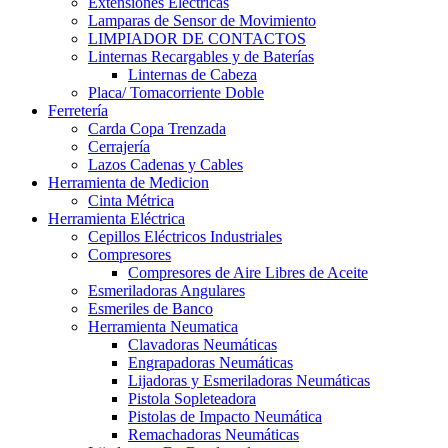
Extensiones Electricas
Lamparas de Sensor de Movimiento
LIMPIADOR DE CONTACTOS
Linternas Recargables y de Baterías
Linternas de Cabeza
Placa/ Tomacorriente Doble
Ferretería
Carda Copa Trenzada
Cerrajería
Lazos Cadenas y Cables
Herramienta de Medicion
Cinta Métrica
Herramienta Eléctrica
Cepillos Eléctricos Industriales
Compresores
Compresores de Aire Libres de Aceite
Esmeriladoras Angulares
Esmeriles de Banco
Herramienta Neumatica
Clavadoras Neumáticas
Engrapadoras Neumáticas
Lijadoras y Esmeriladoras Neumáticas
Pistola Sopleteadora
Pistolas de Impacto Neumática
Remachadoras Neumáticas