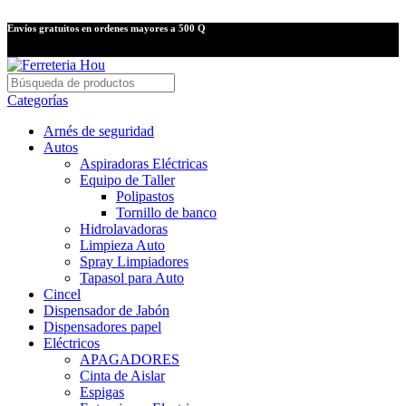
Envíos gratuitos en ordenes mayores a 500 Q
Categorías
Arnés de seguridad
Autos
Aspiradoras Eléctricas
Equipo de Taller
Polipastos
Tornillo de banco
Hidrolavadoras
Limpieza Auto
Spray Limpiadores
Tapasol para Auto
Cincel
Dispensador de Jabón
Dispensadores papel
Eléctricos
APAGADORES
Cinta de Aislar
Espigas