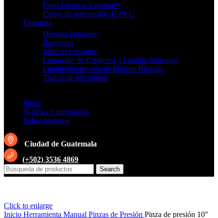
Fajas Elásticas Lumbares
Conos de precaución de PVC
Limpieza
Destapa Drenajes
Basureros
Jaladores de agua
Limpiador de Cerámica y Ladrillo Industrial
Liquido Protección de Madera Blandas
Toallas de microfibra
Inicio
Noticias y novedades
Sobre nosotros
Ciudad de Guatemala
(+502) 3536 4869
Search
Click to enlarge
Inicio
Herramienta Manual
Pinzas de Presión
Pinza de presión 10″