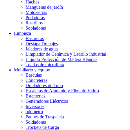
Hachas
Mangueras de jardín
Motosierras
Podadoras
Rastrillos
Sopladoras
Limpieza
Basureros
Destapa Drenajes
Jaladores de agua
Limpiador de Cerámica y Ladrillo Industrial
Liquido Protección de Madera Blandas
Toallas de microfibra
Mobiliario y equipo
Basculas
Concreteras
Dobladores de Tubo
Escaleras de Aluminio y Fibra de Vidrio
Estanterías
Generadores Eléctricos
Inversores
odómetro
Patines de Traspaleta
Soldadoras
Trockets de Carga