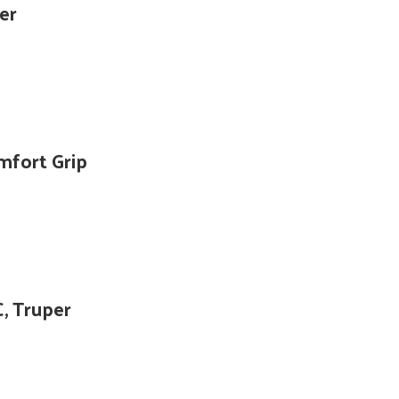
er
omfort Grip
C, Truper