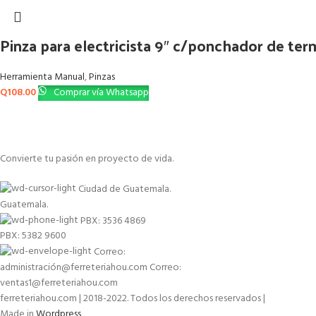
Pinza para electricista 9″ c/ponchador de ter
Herramienta Manual
,
Pinzas
Q
108.00
Comprar vía Whatsapp
Convierte tu pasión en proyecto de vida.
Ciudad de Guatemala.
Guatemala.
PBX: 3536 4869
PBX: 5382 9600
Correo:
administración@ferreteriahou.com Correo:
ventas1@ferreteriahou.com
ferreteriahou.com | 2018-2022. Todos los derechos reservados |
Made in
Wordpress