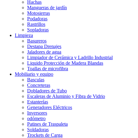
Hachas
Mangueras de jardín
Motosierras
Podadoras
Rastrillos
Sopladoras
Limpieza
Basureros
Destapa Drenajes
Jaladores de agua
Limpiador de Cerámica y Ladrillo Industrial
Liquido Protección de Madera Blandas
Toallas de microfibra
Mobiliario y equipo
Basculas
Concreteras
Dobladores de Tubo
Escaleras de Aluminio y Fibra de Vidrio
Estanterías
Generadores Eléctricos
Inversores
odómetro
Patines de Traspaleta
Soldadoras
Trockets de Carga