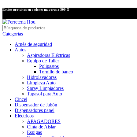
Envíos gratuitos en ordenes mayores a 500 Q
Categorías
Arnés de seguridad
Autos
Aspiradoras Eléctricas
Equipo de Taller
Polipastos
Tornillo de banco
Hidrolavadoras
Limpieza Auto
Spray Limpiadores
Tapasol para Auto
Cincel
Dispensador de Jabón
Dispensadores papel
Eléctricos
APAGADORES
Cinta de Aislar
Espigas