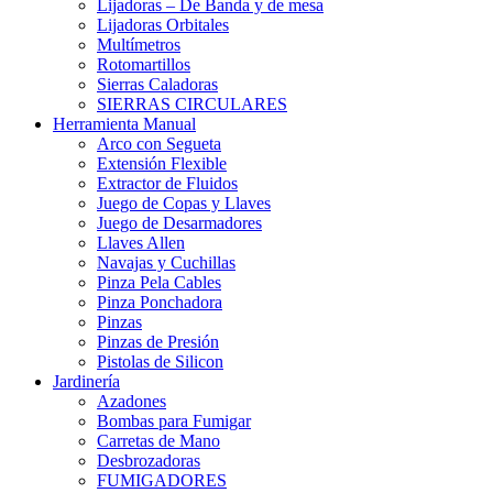
Lijadoras – De Banda y de mesa
Lijadoras Orbitales
Multímetros
Rotomartillos
Sierras Caladoras
SIERRAS CIRCULARES
Herramienta Manual
Arco con Segueta
Extensión Flexible
Extractor de Fluidos
Juego de Copas y Llaves
Juego de Desarmadores
Llaves Allen
Navajas y Cuchillas
Pinza Pela Cables
Pinza Ponchadora
Pinzas
Pinzas de Presión
Pistolas de Silicon
Jardinería
Azadones
Bombas para Fumigar
Carretas de Mano
Desbrozadoras
FUMIGADORES