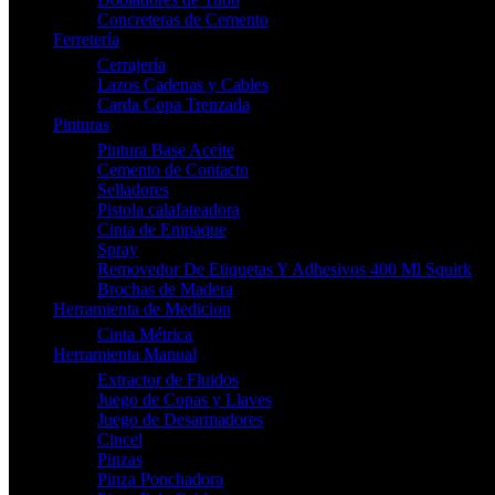
Concreteras de Cemento
Ferretería
Cerrajería
Lazos Cadenas y Cables
Carda Copa Trenzada
Pinturas
Pintura Base Aceite
Cemento de Contacto
Selladores
Pistola calafateadora
Cinta de Empaque
Spray
Removedor De Etiquetas Y Adhesivos 400 Ml Squirk
Brochas de Madera
Herramienta de Medicion
Cinta Métrica
Herramienta Manual
Extractor de Fluidos
Juego de Copas y Llaves
Juego de Desarmadores
Cincel
Pinzas
Pinza Ponchadora