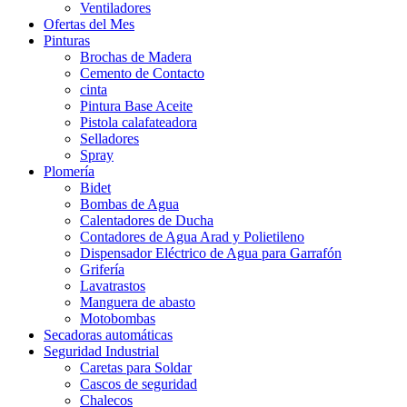
Ventiladores
Ofertas del Mes
Pinturas
Brochas de Madera
Cemento de Contacto
cinta
Pintura Base Aceite
Pistola calafateadora
Selladores
Spray
Plomería
Bidet
Bombas de Agua
Calentadores de Ducha
Contadores de Agua Arad y Polietileno
Dispensador Eléctrico de Agua para Garrafón
Grifería
Lavatrastos
Manguera de abasto
Motobombas
Secadoras automáticas
Seguridad Industrial
Caretas para Soldar
Cascos de seguridad
Chalecos