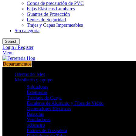
Conos de precaución de PVC
Fajas Elásticas Lumbares
Guantes de Protección
Lentes de Seguridad
Trajes y Capas Impermeables
Sin categoria
Search
Login / Register
Menu
Departamentos
Ofertas del Mes
Mobiliario y equipo
Soldadoras
Estanterías
Trockets de Carga
Escaleras de Aluminio y Fibra de Vidrio
Generadores Eléctricos
Basculas
Ventiladores
odómetro
Patines de Traspaleta
Dobladores de Tubo