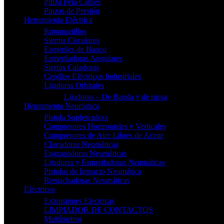
Pinza Pela Cables
Pinzas de Presión
Herramienta Eléctrica
Rotomartillos
Sierras Circulares
Esmeriles de Banco
Esmeriladoras Angulares
Sierras Caladoras
Cepillos Eléctricos Industriales
Lijadoras Orbitales
Lijadoras – De Banda y de mesa
Herramienta Neumatica
Pistola Sopleteadora
Compresores Horizontales y Verticales
Compresores de Aire Libres de Aceite
Clavadoras Neumáticas
Engrapadoras Neumáticas
Lijadoras y Esmeriladoras Neumáticas
Pistolas de Impacto Neumática
Remachadoras Neumáticas
Eléctricos
Extensiones Electricas
LIMPIADOR DE CONTACTOS
Multímetros