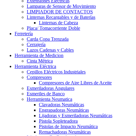
Extensiones Electricas
Lamparas de Sensor de Movimiento
LIMPIADOR DE CONTACTOS
Linternas Recargables y de Baterías
Linternas de Cabeza
Placa/ Tomacorriente Doble
Ferretería
Carda Copa Trenzada
Cerrajería
Lazos Cadenas y Cables
Herramienta de Medicion
Cinta Métrica
Herramienta Eléctrica
Cepillos Eléctricos Industriales
Compresores
Compresores de Aire Libres de Aceite
Esmeriladoras Angulares
Esmeriles de Banco
Herramienta Neumatica
Clavadoras Neumáticas
Engrapadoras Neumáticas
Lijadoras y Esmeriladoras Neumáticas
Pistola Sopleteadora
Pistolas de Impacto Neumática
Remachadoras Neumáticas