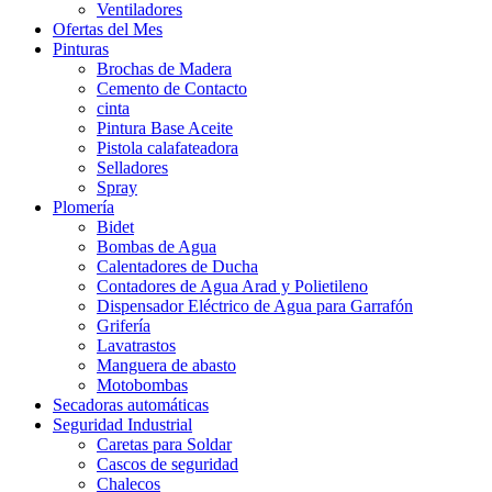
Ventiladores
Ofertas del Mes
Pinturas
Brochas de Madera
Cemento de Contacto
cinta
Pintura Base Aceite
Pistola calafateadora
Selladores
Spray
Plomería
Bidet
Bombas de Agua
Calentadores de Ducha
Contadores de Agua Arad y Polietileno
Dispensador Eléctrico de Agua para Garrafón
Grifería
Lavatrastos
Manguera de abasto
Motobombas
Secadoras automáticas
Seguridad Industrial
Caretas para Soldar
Cascos de seguridad
Chalecos