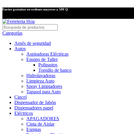
Envíos gratuitos en ordenes mayores a 500 Q
Categorías
Arnés de seguridad
Autos
Aspiradoras Eléctricas
Equipo de Taller
Polipastos
Tornillo de banco
Hidrolavadoras
Limpieza Auto
Spray Limpiadores
Tapasol para Auto
Cincel
Dispensador de Jabón
Dispensadores papel
Eléctricos
APAGADORES
Cinta de Aislar
Espigas