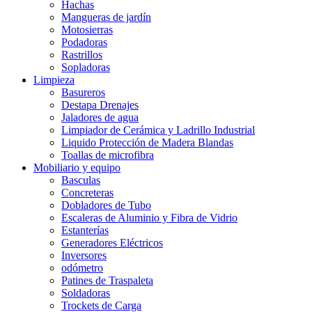
Hachas
Mangueras de jardín
Motosierras
Podadoras
Rastrillos
Sopladoras
Limpieza
Basureros
Destapa Drenajes
Jaladores de agua
Limpiador de Cerámica y Ladrillo Industrial
Liquido Protección de Madera Blandas
Toallas de microfibra
Mobiliario y equipo
Basculas
Concreteras
Dobladores de Tubo
Escaleras de Aluminio y Fibra de Vidrio
Estanterías
Generadores Eléctricos
Inversores
odómetro
Patines de Traspaleta
Soldadoras
Trockets de Carga