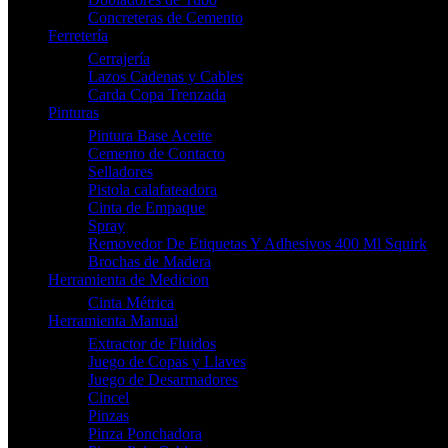
Concreteras de Cemento
Ferretería
Cerrajería
Lazos Cadenas y Cables
Carda Copa Trenzada
Pinturas
Pintura Base Aceite
Cemento de Contacto
Selladores
Pistola calafateadora
Cinta de Empaque
Spray
Removedor De Etiquetas Y Adhesivos 400 Ml Squirk
Brochas de Madera
Herramienta de Medicion
Cinta Métrica
Herramienta Manual
Extractor de Fluidos
Juego de Copas y Llaves
Juego de Desarmadores
Cincel
Pinzas
Pinza Ponchadora