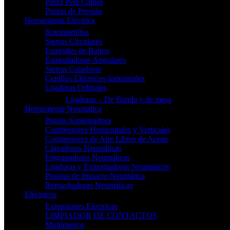
Pinza Pela Cables
Pinzas de Presión
Herramienta Eléctrica
Rotomartillos
Sierras Circulares
Esmeriles de Banco
Esmeriladoras Angulares
Sierras Caladoras
Cepillos Eléctricos Industriales
Lijadoras Orbitales
Lijadoras – De Banda y de mesa
Herramienta Neumatica
Pistola Sopleteadora
Compresores Horizontales y Verticales
Compresores de Aire Libres de Aceite
Clavadoras Neumáticas
Engrapadoras Neumáticas
Lijadoras y Esmeriladoras Neumáticas
Pistolas de Impacto Neumática
Remachadoras Neumáticas
Eléctricos
Extensiones Electricas
LIMPIADOR DE CONTACTOS
Multímetros