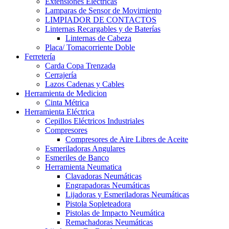
Extensiones Electricas
Lamparas de Sensor de Movimiento
LIMPIADOR DE CONTACTOS
Linternas Recargables y de Baterías
Linternas de Cabeza
Placa/ Tomacorriente Doble
Ferretería
Carda Copa Trenzada
Cerrajería
Lazos Cadenas y Cables
Herramienta de Medicion
Cinta Métrica
Herramienta Eléctrica
Cepillos Eléctricos Industriales
Compresores
Compresores de Aire Libres de Aceite
Esmeriladoras Angulares
Esmeriles de Banco
Herramienta Neumatica
Clavadoras Neumáticas
Engrapadoras Neumáticas
Lijadoras y Esmeriladoras Neumáticas
Pistola Sopleteadora
Pistolas de Impacto Neumática
Remachadoras Neumáticas