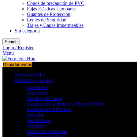
Conos de precaución de PVC
Fajas Elásticas Lumbares
Guantes de Protección
Lentes de Seguridad
Trajes y Capas Impermeables
Sin categoria
Search
Login / Register
Menu
Departamentos
Ofertas del Mes
Mobiliario y equipo
Soldadoras
Estanterías
Trockets de Carga
Escaleras de Aluminio y Fibra de Vidrio
Generadores Eléctricos
Basculas
Ventiladores
odómetro
Patines de Traspaleta
Dobladores de Tubo