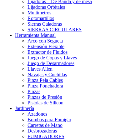
Lijadoras – De Banda y de mesa
Lijadoras Orbitales
Multímetros
Rotomartillos
Sierras Caladoras
SIERRAS CIRCULARES
Herramienta Manual
Arco con Segueta
Extensión Flexible
Extractor de Fluidos
Juego de Copas y Llaves
Juego de Desarmadores
Llaves Allen
Navajas y Cuchillas
Pinza Pela Cables
Pinza Ponchadora
Pinzas
Pinzas de Presión
Pistolas de Silicon
Jardinería
Azadones
Bombas para Fumigar
Carretas de Mano
Desbrozadoras
FUMIGADORES