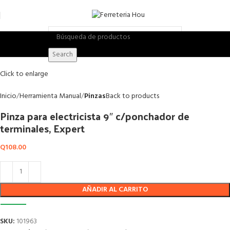
Search
Click to enlarge
Inicio
Herramienta Manual
Pinzas
Back to products
Pinza para electricista 9″ c/ponchador de
terminales, Expert
Q
108.00
AÑADIR AL CARRITO
SKU:
101963