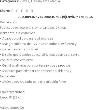
Categorías:
Pinzas
,
Herramienta Manual
Share:
DESCRIPCIÓN
VALORACIONES (0)
ENVÍO Y ENTREGA
Descripción
Fabricada en acero al cromo vanadio, 2X más
resistente a la corrosión
• Acabado pulido para fácil limpieza
• Mango cubierto de PVC que absorbe el esfuerzo y
ofrece mayor comodidad
• Diseño que permite aplicar 25% más palanca al corte
con el mismo esfuerzo
• Cuchillas afiladas para cortes rápidos y precisos
• Mordaza para crimpar conectores no aislados y
terminales
• Moleteado cruzado para una sujeción firme
Especificaciones:
Largo 9″ (23 cm)
Valoraciones (0)