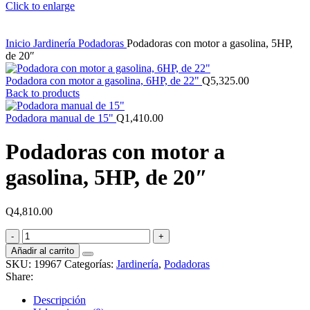
Click to enlarge
Inicio
Jardinería
Podadoras
Podadoras con motor a gasolina, 5HP,
de 20″
Podadora con motor a gasolina, 6HP, de 22"
Q
5,325.00
Back to products
Podadora manual de 15"
Q
1,410.00
Podadoras con motor a
gasolina, 5HP, de 20″
Q
4,810.00
Podadoras
con
Añadir al carrito
motor
SKU:
19967
Categorías:
Jardinería
,
Podadoras
a
Share:
gasolina,
5HP,
Descripción
de