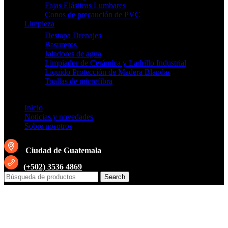
Fajas Elásticas Lumbares
Conos de precaución de PVC
Limpieza
Destapa Drenajes
Basureros
Jaladores de agua
Limpiador de Cerámica y Ladrillo Industrial
Liquido Protección de Madera Blandas
Toallas de microfibra
Inicio
Noticias y novedades
Sobre nosotros
Ciudad de Guatemala
(+502) 3536 4869
Search