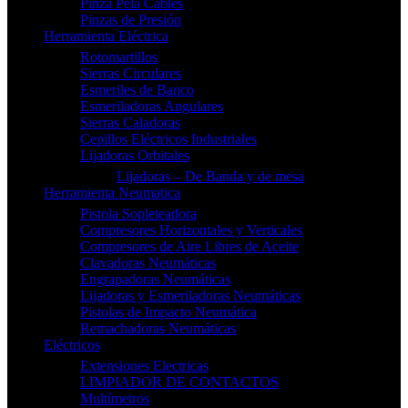
Pinza Pela Cables
Pinzas de Presión
Herramienta Eléctrica
Rotomartillos
Sierras Circulares
Esmeriles de Banco
Esmeriladoras Angulares
Sierras Caladoras
Cepillos Eléctricos Industriales
Lijadoras Orbitales
Lijadoras – De Banda y de mesa
Herramienta Neumatica
Pistola Sopleteadora
Compresores Horizontales y Verticales
Compresores de Aire Libres de Aceite
Clavadoras Neumáticas
Engrapadoras Neumáticas
Lijadoras y Esmeriladoras Neumáticas
Pistolas de Impacto Neumática
Remachadoras Neumáticas
Eléctricos
Extensiones Electricas
LIMPIADOR DE CONTACTOS
Multímetros