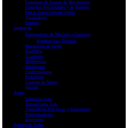
Lamparas de Sensor de Movimiento
Linternas Recargables y de Baterías
Placa/ Tomacorriente Doble
Apagadores
Espigas
Jardinería
Fumigadores de Mochila a Gasolina
Bombas para Fumigar
Mangueras de jardín
Rastrillos
Azadones
Motosierras
Sopladoras
Desbrozadoras
Podadoras
Carretas de Mano
Hachas
Autos
Limpieza Auto
Tapasol para Auto
Aspiradoras Eléctricas y Industriales
Hidrolavadoras
Inversores
Equipo de Taller