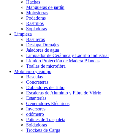
Hachas
Mangueras de jardín
Motosierras
Podadoras
Rastrillos
Sopladoras
Limpieza
Basureros
Destapa Drenajes
Jaladores de agua
Limpiador de Cerámica y Ladrillo Industrial
Liquido Protección de Madera Blandas
Toallas de microfibra
Mobiliario y equipo
Basculas
Concreteras
Dobladores de Tubo
Escaleras de Aluminio y Fibra de Vidrio
Estanterías
Generadores Eléctricos
Inversores
odómetro
Patines de Traspaleta
Soldadoras
Trockets de Carga