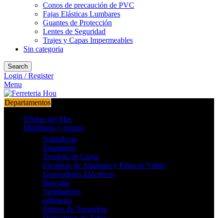
Conos de precaución de PVC
Fajas Elásticas Lumbares
Guantes de Protección
Lentes de Seguridad
Trajes y Capas Impermeables
Sin categoria
Search
Login / Register
Menu
Departamentos
Ofertas del Mes
Mobiliario y equipo
Soldadoras
Estanterías
Trockets de Carga
Escaleras de Aluminio y Fibra de Vidrio
Generadores Eléctricos
Basculas
Ventiladores
odómetro
Patines de Traspaleta
Dobladores de Tubo