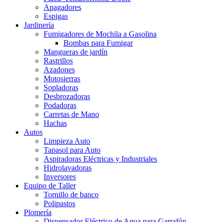
Apagadores
Espigas
Jardinería
Fumigadores de Mochila a Gasolina
Bombas para Fumigar
Mangueras de jardín
Rastrillos
Azadones
Motosierras
Sopladoras
Desbrozadoras
Podadoras
Carretas de Mano
Hachas
Autos
Limpieza Auto
Tapasol para Auto
Aspiradoras Eléctricas y Industriales
Hidrolavadoras
Inversores
Equipo de Taller
Tornillo de banco
Polipastos
Plomería
Dispensador Eléctrico de Agua para Garrafón