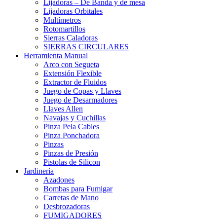
Lijadoras – De Banda y de mesa
Lijadoras Orbitales
Multímetros
Rotomartillos
Sierras Caladoras
SIERRAS CIRCULARES
Herramienta Manual
Arco con Segueta
Extensión Flexible
Extractor de Fluidos
Juego de Copas y Llaves
Juego de Desarmadores
Llaves Allen
Navajas y Cuchillas
Pinza Pela Cables
Pinza Ponchadora
Pinzas
Pinzas de Presión
Pistolas de Silicon
Jardinería
Azadones
Bombas para Fumigar
Carretas de Mano
Desbrozadoras
FUMIGADORES