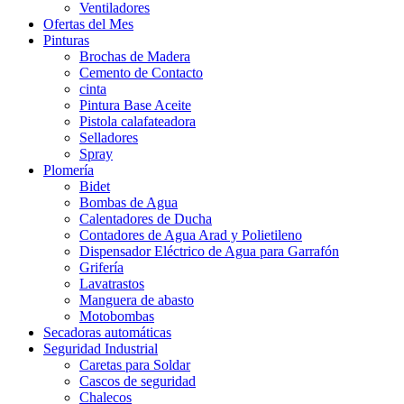
Ventiladores
Ofertas del Mes
Pinturas
Brochas de Madera
Cemento de Contacto
cinta
Pintura Base Aceite
Pistola calafateadora
Selladores
Spray
Plomería
Bidet
Bombas de Agua
Calentadores de Ducha
Contadores de Agua Arad y Polietileno
Dispensador Eléctrico de Agua para Garrafón
Grifería
Lavatrastos
Manguera de abasto
Motobombas
Secadoras automáticas
Seguridad Industrial
Caretas para Soldar
Cascos de seguridad
Chalecos