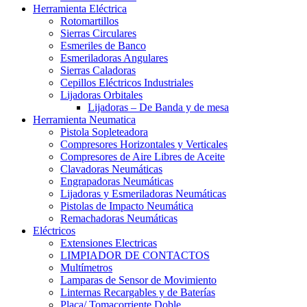
Herramienta Eléctrica
Rotomartillos
Sierras Circulares
Esmeriles de Banco
Esmeriladoras Angulares
Sierras Caladoras
Cepillos Eléctricos Industriales
Lijadoras Orbitales
Lijadoras – De Banda y de mesa
Herramienta Neumatica
Pistola Sopleteadora
Compresores Horizontales y Verticales
Compresores de Aire Libres de Aceite
Clavadoras Neumáticas
Engrapadoras Neumáticas
Lijadoras y Esmeriladoras Neumáticas
Pistolas de Impacto Neumática
Remachadoras Neumáticas
Eléctricos
Extensiones Electricas
LIMPIADOR DE CONTACTOS
Multímetros
Lamparas de Sensor de Movimiento
Linternas Recargables y de Baterías
Placa/ Tomacorriente Doble