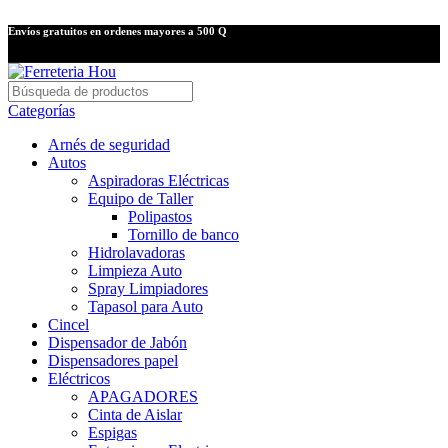
Envíos gratuitos en ordenes mayores a 500 Q
Categorías
Arnés de seguridad
Autos
Aspiradoras Eléctricas
Equipo de Taller
Polipastos
Tornillo de banco
Hidrolavadoras
Limpieza Auto
Spray Limpiadores
Tapasol para Auto
Cincel
Dispensador de Jabón
Dispensadores papel
Eléctricos
APAGADORES
Cinta de Aislar
Espigas