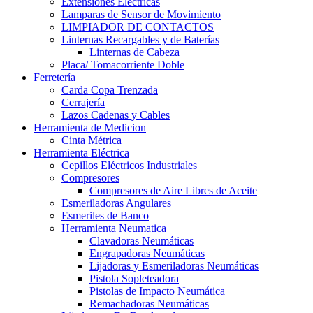
Extensiones Electricas
Lamparas de Sensor de Movimiento
LIMPIADOR DE CONTACTOS
Linternas Recargables y de Baterías
Linternas de Cabeza
Placa/ Tomacorriente Doble
Ferretería
Carda Copa Trenzada
Cerrajería
Lazos Cadenas y Cables
Herramienta de Medicion
Cinta Métrica
Herramienta Eléctrica
Cepillos Eléctricos Industriales
Compresores
Compresores de Aire Libres de Aceite
Esmeriladoras Angulares
Esmeriles de Banco
Herramienta Neumatica
Clavadoras Neumáticas
Engrapadoras Neumáticas
Lijadoras y Esmeriladoras Neumáticas
Pistola Sopleteadora
Pistolas de Impacto Neumática
Remachadoras Neumáticas