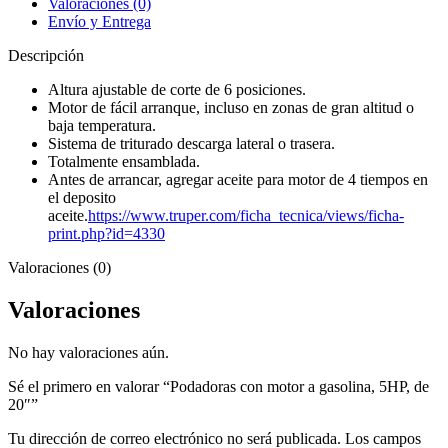
Valoraciones (0)
20"
Envío y Entrega
cantidad
Descripción
Altura ajustable de corte de 6 posiciones.
Motor de fácil arranque, incluso en zonas de gran altitud o
baja temperatura.
Sistema de triturado descarga lateral o trasera.
Totalmente ensamblada.
Antes de arrancar, agregar aceite para motor de 4 tiempos en
el deposito
aceite.
https://www.truper.com/ficha_tecnica/views/ficha-
print.php?id=4330
Valoraciones (0)
Valoraciones
No hay valoraciones aún.
Sé el primero en valorar “Podadoras con motor a gasolina, 5HP, de
20″”
Tu dirección de correo electrónico no será publicada.
Los campos