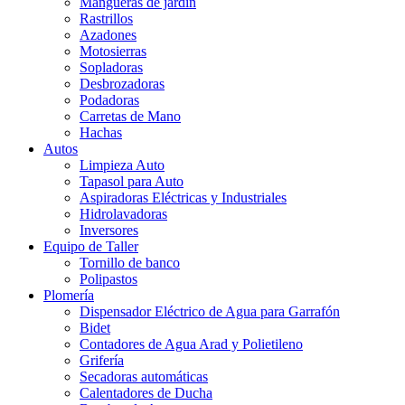
Mangueras de jardín
Rastrillos
Azadones
Motosierras
Sopladoras
Desbrozadoras
Podadoras
Carretas de Mano
Hachas
Autos
Limpieza Auto
Tapasol para Auto
Aspiradoras Eléctricas y Industriales
Hidrolavadoras
Inversores
Equipo de Taller
Tornillo de banco
Polipastos
Plomería
Dispensador Eléctrico de Agua para Garrafón
Bidet
Contadores de Agua Arad y Polietileno
Grifería
Secadoras automáticas
Calentadores de Ducha