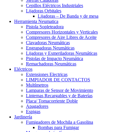
Sierras Caladoras
Cepillos Eléctricos Industriales
Lijadoras Orbitales
Lijadoras – De Banda y de mesa
Herramienta Neumatica
Pistola Sopleteadora
Compresores Horizontales y Verticales
Compresores de Aire Libres de Aceite
Clavadoras Neumáticas
Engrapadoras Neumáticas
Lijadoras y Esmeriladoras Neumáticas
Pistolas de Impacto Neumática
Remachadoras Neumáticas
Eléctricos
Extensiones Electricas
LIMPIADOR DE CONTACTOS
Multímetros
Lamparas de Sensor de Movimiento
Linternas Recargables y de Baterías
Placa/ Tomacorriente Doble
Apagadores
Espigas
Jardinería
Fumigadores de Mochila a Gasolina
Bombas para Fumigar