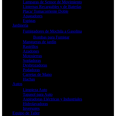
Lamparas de Sensor de Movimiento
Linternas Recargables y de Baterías
Placa/ Tomacorriente Doble
Apagadores
Espigas
Jardinería
Fumigadores de Mochila a Gasolina
Bombas para Fumigar
Mangueras de jardín
Rastrillos
Azadones
Motosierras
Sopladoras
Desbrozadoras
Podadoras
Carretas de Mano
Hachas
Autos
Limpieza Auto
Tapasol para Auto
Aspiradoras Eléctricas y Industriales
Hidrolavadoras
Inversores
Equipo de Taller