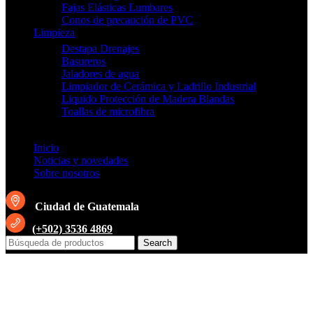
Fajas Elásticas Lumbares
Conos de precaución de PVC
Limpieza
Destapa Drenajes
Basureros
Jaladores de agua
Limpiador de Cerámica y Ladrillo Industrial
Liquido Protección de Madera Blandas
Toallas de microfibra
Inicio
Noticias y novedades
Sobre nosotros
Ciudad de Guatemala
(+502) 3536 4869
Search