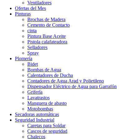
Ventiladores
Ofertas del Mes
Pinturas
Brochas de Madera
Cemento de Contacto
cinta
Pintura Base Aceite
Pistola calafateadora
Selladores
Spray
Plomería
Bidet
Bombas de Agua
Calentadores de Ducha
Contadores de Agua Arad y Polietileno
Dispensador Eléctrico de Agua para Garrafón
Grifería
Lavatrastos
Manguera de abasto
Motobombas
Secadoras automáticas
Seguridad Industrial
Caretas para Soldar
Cascos de seguridad
Chalecos