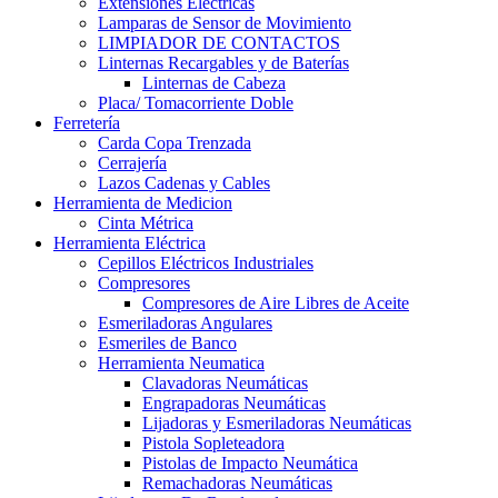
Extensiones Electricas
Lamparas de Sensor de Movimiento
LIMPIADOR DE CONTACTOS
Linternas Recargables y de Baterías
Linternas de Cabeza
Placa/ Tomacorriente Doble
Ferretería
Carda Copa Trenzada
Cerrajería
Lazos Cadenas y Cables
Herramienta de Medicion
Cinta Métrica
Herramienta Eléctrica
Cepillos Eléctricos Industriales
Compresores
Compresores de Aire Libres de Aceite
Esmeriladoras Angulares
Esmeriles de Banco
Herramienta Neumatica
Clavadoras Neumáticas
Engrapadoras Neumáticas
Lijadoras y Esmeriladoras Neumáticas
Pistola Sopleteadora
Pistolas de Impacto Neumática
Remachadoras Neumáticas