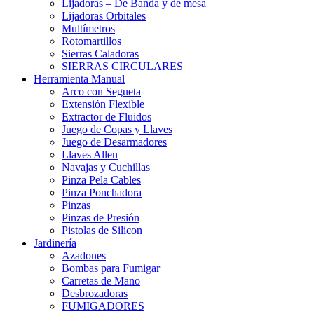
Lijadoras – De Banda y de mesa
Lijadoras Orbitales
Multímetros
Rotomartillos
Sierras Caladoras
SIERRAS CIRCULARES
Herramienta Manual
Arco con Segueta
Extensión Flexible
Extractor de Fluidos
Juego de Copas y Llaves
Juego de Desarmadores
Llaves Allen
Navajas y Cuchillas
Pinza Pela Cables
Pinza Ponchadora
Pinzas
Pinzas de Presión
Pistolas de Silicon
Jardinería
Azadones
Bombas para Fumigar
Carretas de Mano
Desbrozadoras
FUMIGADORES