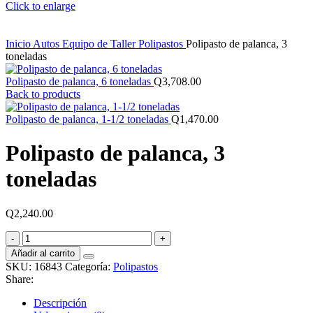
Click to enlarge
Inicio
Autos
Equipo de Taller
Polipastos
Polipasto de palanca, 3
toneladas
Polipasto de palanca, 6 toneladas
Q
3,708.00
Back to products
Polipasto de palanca, 1-1/2 toneladas
Q
1,470.00
Polipasto de palanca, 3
toneladas
Q
2,240.00
Polipasto
de
Añadir al carrito
palanca,
SKU:
16843
Categoría:
Polipastos
3
Share:
toneladas
cantidad
Descripción