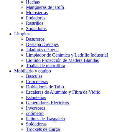
Hachas
Mangueras de jardín
Motosierras
Podadoras
Rastrillos
Sopladoras
Limpieza
Basureros
Destapa Drenajes
Jaladores de agua
Limpiador de Cerámica y Ladrillo Industrial
Liquido Protección de Madera Blandas
Toallas de microfibra
Mobiliario y equipo
Basculas
Concreteras
Dobladores de Tubo
Escaleras de Aluminio y Fibra de Vidrio
Estanterías
Generadores Eléctricos
Inversores
odómetro
Patines de Traspaleta
Soldadoras
Trockets de Carga