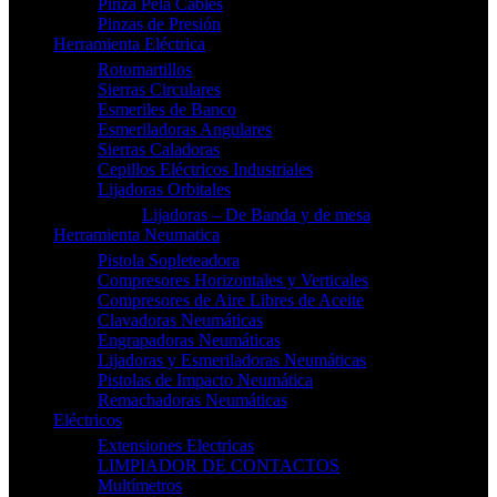
Pinza Pela Cables
Pinzas de Presión
Herramienta Eléctrica
Rotomartillos
Sierras Circulares
Esmeriles de Banco
Esmeriladoras Angulares
Sierras Caladoras
Cepillos Eléctricos Industriales
Lijadoras Orbitales
Lijadoras – De Banda y de mesa
Herramienta Neumatica
Pistola Sopleteadora
Compresores Horizontales y Verticales
Compresores de Aire Libres de Aceite
Clavadoras Neumáticas
Engrapadoras Neumáticas
Lijadoras y Esmeriladoras Neumáticas
Pistolas de Impacto Neumática
Remachadoras Neumáticas
Eléctricos
Extensiones Electricas
LIMPIADOR DE CONTACTOS
Multímetros