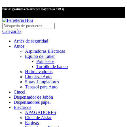
Envíos gratuitos en ordenes mayores a 500 Q
Categorías
Arnés de seguridad
Autos
Aspiradoras Eléctricas
Equipo de Taller
Polipastos
Tornillo de banco
Hidrolavadoras
Limpieza Auto
Spray Limpiadores
Tapasol para Auto
Cincel
Dispensador de Jabón
Dispensadores papel
Eléctricos
APAGADORES
Cinta de Aislar
Espigas