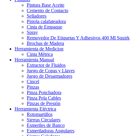
Pintura Base Aceite
Cemento de Contacto
Selladores
Pistola calafateadora
Cinta de Empaque
Spray
Removedor De Etiquetas Y Adhesivos 400 Ml Squirk
Brochas de Madera
Herramienta de Medicion
Cinta Métrica
Herramienta Manual
Extractor de Fluidos
Juego de Copas y Llaves
Juego de Desarmadores
Cincel
Pinzas
Pinza Ponchadora
Pinza Pela Cables
Pinzas de Presión
Herramienta Eléctrica
Rotomartillos
Sierras Circulares
Esmeriles de Banco
Esmeriladoras Angulares