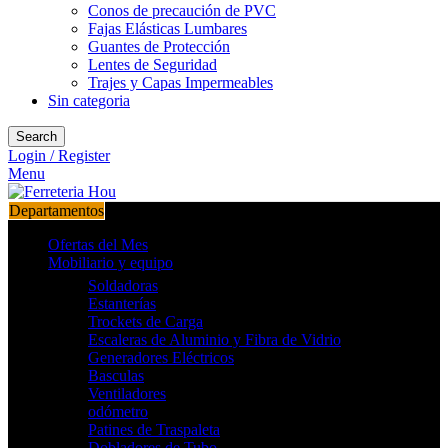
Conos de precaución de PVC
Fajas Elásticas Lumbares
Guantes de Protección
Lentes de Seguridad
Trajes y Capas Impermeables
Sin categoria
Search
Login / Register
Menu
Departamentos
Ofertas del Mes
Mobiliario y equipo
Soldadoras
Estanterías
Trockets de Carga
Escaleras de Aluminio y Fibra de Vidrio
Generadores Eléctricos
Basculas
Ventiladores
odómetro
Patines de Traspaleta
Dobladores de Tubo