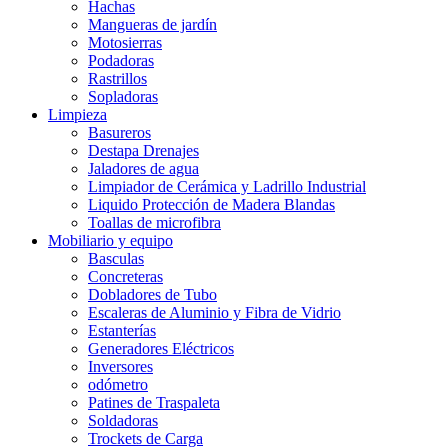
Hachas
Mangueras de jardín
Motosierras
Podadoras
Rastrillos
Sopladoras
Limpieza
Basureros
Destapa Drenajes
Jaladores de agua
Limpiador de Cerámica y Ladrillo Industrial
Liquido Protección de Madera Blandas
Toallas de microfibra
Mobiliario y equipo
Basculas
Concreteras
Dobladores de Tubo
Escaleras de Aluminio y Fibra de Vidrio
Estanterías
Generadores Eléctricos
Inversores
odómetro
Patines de Traspaleta
Soldadoras
Trockets de Carga