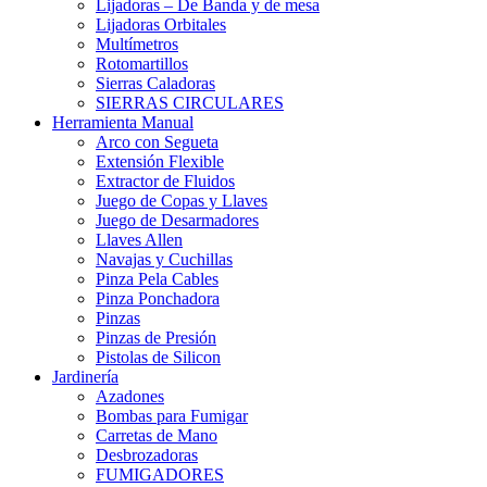
Lijadoras – De Banda y de mesa
Lijadoras Orbitales
Multímetros
Rotomartillos
Sierras Caladoras
SIERRAS CIRCULARES
Herramienta Manual
Arco con Segueta
Extensión Flexible
Extractor de Fluidos
Juego de Copas y Llaves
Juego de Desarmadores
Llaves Allen
Navajas y Cuchillas
Pinza Pela Cables
Pinza Ponchadora
Pinzas
Pinzas de Presión
Pistolas de Silicon
Jardinería
Azadones
Bombas para Fumigar
Carretas de Mano
Desbrozadoras
FUMIGADORES