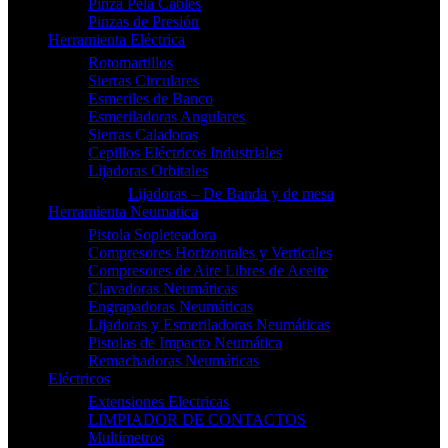
Pinza Pela Cables
Pinzas de Presión
Herramienta Eléctrica
Rotomartillos
Sierras Circulares
Esmeriles de Banco
Esmeriladoras Angulares
Sierras Caladoras
Cepillos Eléctricos Industriales
Lijadoras Orbitales
Lijadoras – De Banda y de mesa
Herramienta Neumatica
Pistola Sopleteadora
Compresores Horizontales y Verticales
Compresores de Aire Libres de Aceite
Clavadoras Neumáticas
Engrapadoras Neumáticas
Lijadoras y Esmeriladoras Neumáticas
Pistolas de Impacto Neumática
Remachadoras Neumáticas
Eléctricos
Extensiones Electricas
LIMPIADOR DE CONTACTOS
Multímetros