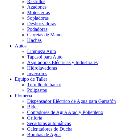
Rastrillos
Azadones
Motosierras
Sopladoras
Desbrozadoras
Podadoras
Carretas de Mano
Hachas
Autos
Limpieza Auto
Tapasol para Auto
Aspiradoras Eléctricas y Industriales
Hidrolavadoras
Inversores
Equipo de Taller
Tornillo de banco
Polipastos
Plomería
Dispensador Eléctrico de Agua para Garrafón
Bidet
Contadores de Agua Arad y Polietileno
Grifería
Secadoras automáticas
Calentadores de Ducha
Bombas de Agua