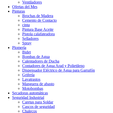
Ventiladores
Ofertas del Mes
Pinturas
Brochas de Madera
Cemento de Contacto
cinta
Pintura Base Aceite
Pistola calafateadora
Selladores
Spray
Plomería
Bidet
Bombas de Agua
Calentadores de Ducha
Contadores de Agua Arad y Polietileno
Dispensador Eléctrico de Agua para Garrafón
Grifería
Lavatrastos
Manguera de abasto
Motobombas
Secadoras automáticas
Seguridad Industrial
Caretas para Soldar
Cascos de seguridad
Chalecos