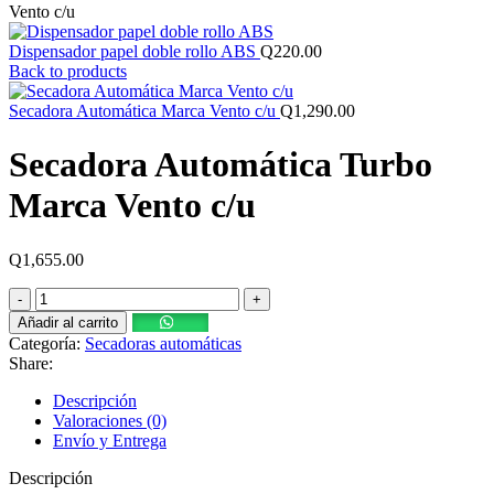
Vento c/u
Dispensador papel doble rollo ABS
Q
220.00
Back to products
Secadora Automática Marca Vento c/u
Q
1,290.00
Secadora Automática Turbo
Marca Vento c/u
Q
1,655.00
Secadora
Automática
Añadir al carrito
Turbo
Categoría:
Secadoras automáticas
Marca
Share:
Vento
c/u
Descripción
cantidad
Valoraciones (0)
Envío y Entrega
Descripción