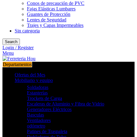
Conos de precaución de PVC
Fajas Elásticas Lumbares
Guantes de Protección
Lentes de Seguridad
Trajes y Capas Impermeables
Sin categoria
Search
Login / Register
Menu
Departamentos
Ofertas del Mes
Mobiliario y equipo
Soldadoras
Estanterías
Trockets de Carga
Escaleras de Aluminio y Fibra de Vidrio
Generadores Eléctricos
Basculas
Ventiladores
odómetro
Patines de Traspaleta
Dobladores de Tubo