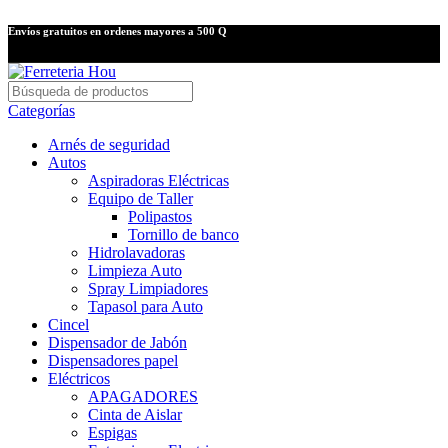
Envíos gratuitos en ordenes mayores a 500 Q
Categorías
Arnés de seguridad
Autos
Aspiradoras Eléctricas
Equipo de Taller
Polipastos
Tornillo de banco
Hidrolavadoras
Limpieza Auto
Spray Limpiadores
Tapasol para Auto
Cincel
Dispensador de Jabón
Dispensadores papel
Eléctricos
APAGADORES
Cinta de Aislar
Espigas