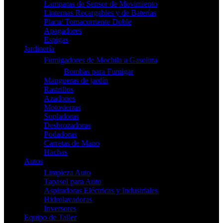
Lamparas de Sensor de Movimiento
Linternas Recargables y de Baterías
Placa/ Tomacorriente Doble
Apagadores
Espigas
Jardinería
Fumigadores de Mochila a Gasolina
Bombas para Fumigar
Mangueras de jardín
Rastrillos
Azadones
Motosierras
Sopladoras
Desbrozadoras
Podadoras
Carretas de Mano
Hachas
Autos
Limpieza Auto
Tapasol para Auto
Aspiradoras Eléctricas y Industriales
Hidrolavadoras
Inversores
Equipo de Taller