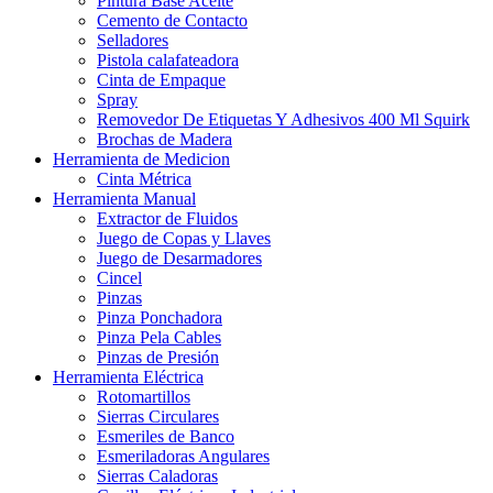
Pintura Base Aceite
Cemento de Contacto
Selladores
Pistola calafateadora
Cinta de Empaque
Spray
Removedor De Etiquetas Y Adhesivos 400 Ml Squirk
Brochas de Madera
Herramienta de Medicion
Cinta Métrica
Herramienta Manual
Extractor de Fluidos
Juego de Copas y Llaves
Juego de Desarmadores
Cincel
Pinzas
Pinza Ponchadora
Pinza Pela Cables
Pinzas de Presión
Herramienta Eléctrica
Rotomartillos
Sierras Circulares
Esmeriles de Banco
Esmeriladoras Angulares
Sierras Caladoras