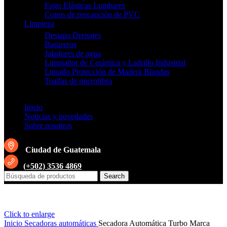
Fajas Elásticas Lumbares
Conos de precaución de PVC
Limpieza
Destapa Drenajes
Basureros
Jaladores de agua
Limpiador de Cerámica y Ladrillo Industrial
Liquido Protección de Madera Blandas
Toallas de microfibra
Inicio
Noticias y novedades
Sobre nosotros
Ciudad de Guatemala
(+502) 3536 4869
Search
Click to enlarge
Inicio
Secadoras automáticas
Secadora Automática Turbo Marca