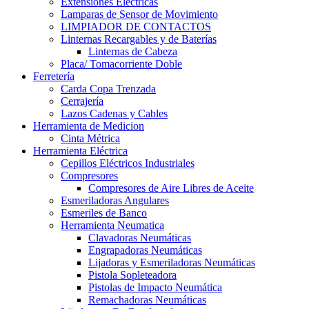
Extensiones Electricas
Lamparas de Sensor de Movimiento
LIMPIADOR DE CONTACTOS
Linternas Recargables y de Baterías
Linternas de Cabeza
Placa/ Tomacorriente Doble
Ferretería
Carda Copa Trenzada
Cerrajería
Lazos Cadenas y Cables
Herramienta de Medicion
Cinta Métrica
Herramienta Eléctrica
Cepillos Eléctricos Industriales
Compresores
Compresores de Aire Libres de Aceite
Esmeriladoras Angulares
Esmeriles de Banco
Herramienta Neumatica
Clavadoras Neumáticas
Engrapadoras Neumáticas
Lijadoras y Esmeriladoras Neumáticas
Pistola Sopleteadora
Pistolas de Impacto Neumática
Remachadoras Neumáticas