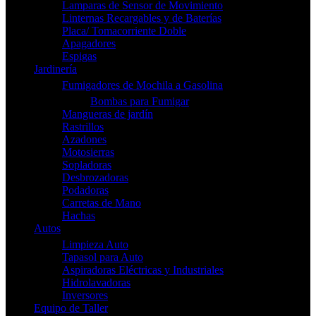
Lamparas de Sensor de Movimiento
Linternas Recargables y de Baterías
Placa/ Tomacorriente Doble
Apagadores
Espigas
Jardinería
Fumigadores de Mochila a Gasolina
Bombas para Fumigar
Mangueras de jardín
Rastrillos
Azadones
Motosierras
Sopladoras
Desbrozadoras
Podadoras
Carretas de Mano
Hachas
Autos
Limpieza Auto
Tapasol para Auto
Aspiradoras Eléctricas y Industriales
Hidrolavadoras
Inversores
Equipo de Taller