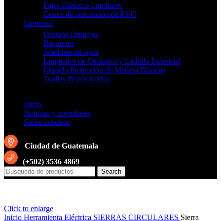
Fajas Elásticas Lumbares
Conos de precaución de PVC
Limpieza
Destapa Drenajes
Basureros
Jaladores de agua
Limpiador de Cerámica y Ladrillo Industrial
Liquido Protección de Madera Blandas
Toallas de microfibra
Inicio
Noticias y novedades
Sobre nosotros
Ciudad de Guatemala
(+502) 3536 4869
Search
Click to enlarge
Inicio
Herramienta Eléctrica
SIERRAS CIRCULARES
Sierra