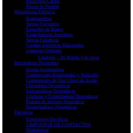
Pinza Pela Cables
Pinzas de Presión
Herramienta Eléctrica
Rotomartillos
Sierras Circulares
Esmeriles de Banco
Esmeriladoras Angulares
Sierras Caladoras
Cepillos Eléctricos Industriales
Lijadoras Orbitales
Lijadoras – De Banda y de mesa
Herramienta Neumatica
Pistola Sopleteadora
Compresores Horizontales y Verticales
Compresores de Aire Libres de Aceite
Clavadoras Neumáticas
Engrapadoras Neumáticas
Lijadoras y Esmeriladoras Neumáticas
Pistolas de Impacto Neumática
Remachadoras Neumáticas
Eléctricos
Extensiones Electricas
LIMPIADOR DE CONTACTOS
Multímetros