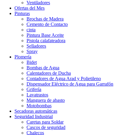
Ventiladores
Ofertas del Mes
Pinturas
Brochas de Madera
Cemento de Contacto
cinta
Pintura Base Aceite
Pistola calafateadora
Selladores
Spray
Plomería
Bidet
Bombas de Agua
Calentadores de Ducha
Contadores de Agua Arad y Polietileno
Dispensador Eléctrico de Agua para Garrafón
Grifería
Lavatrastos
Manguera de abasto
Motobombas
Secadoras automáticas
Seguridad Industrial
Caretas para Soldar
Cascos de seguridad
Chalecos