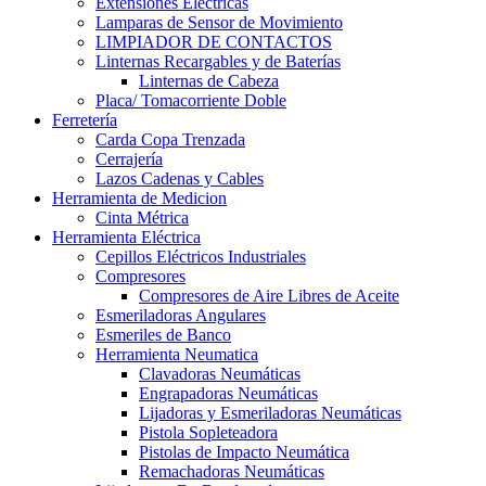
Extensiones Electricas
Lamparas de Sensor de Movimiento
LIMPIADOR DE CONTACTOS
Linternas Recargables y de Baterías
Linternas de Cabeza
Placa/ Tomacorriente Doble
Ferretería
Carda Copa Trenzada
Cerrajería
Lazos Cadenas y Cables
Herramienta de Medicion
Cinta Métrica
Herramienta Eléctrica
Cepillos Eléctricos Industriales
Compresores
Compresores de Aire Libres de Aceite
Esmeriladoras Angulares
Esmeriles de Banco
Herramienta Neumatica
Clavadoras Neumáticas
Engrapadoras Neumáticas
Lijadoras y Esmeriladoras Neumáticas
Pistola Sopleteadora
Pistolas de Impacto Neumática
Remachadoras Neumáticas