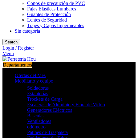
Conos de precaución de PVC
Fajas Elásticas Lumbares
Guantes de Protección
Lentes de Seguridad
Trajes y Capas Impermeables
Sin categoria
Search
Login / Register
Menu
Departamentos
Ofertas del Mes
Mobiliario y equipo
Soldadoras
Estanterías
Trockets de Carga
Escaleras de Aluminio y Fibra de Vidrio
Generadores Eléctricos
Basculas
Ventiladores
odómetro
Patines de Traspaleta
Dobladores de Tubo