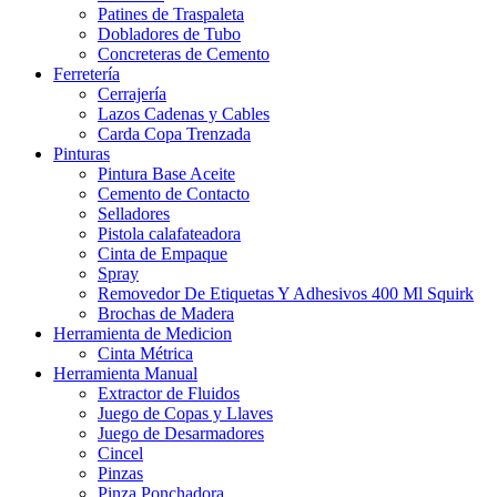
Patines de Traspaleta
Dobladores de Tubo
Concreteras de Cemento
Ferretería
Cerrajería
Lazos Cadenas y Cables
Carda Copa Trenzada
Pinturas
Pintura Base Aceite
Cemento de Contacto
Selladores
Pistola calafateadora
Cinta de Empaque
Spray
Removedor De Etiquetas Y Adhesivos 400 Ml Squirk
Brochas de Madera
Herramienta de Medicion
Cinta Métrica
Herramienta Manual
Extractor de Fluidos
Juego de Copas y Llaves
Juego de Desarmadores
Cincel
Pinzas
Pinza Ponchadora