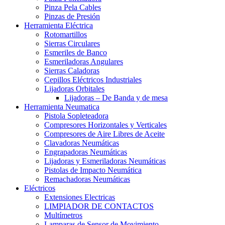
Pinza Pela Cables
Pinzas de Presión
Herramienta Eléctrica
Rotomartillos
Sierras Circulares
Esmeriles de Banco
Esmeriladoras Angulares
Sierras Caladoras
Cepillos Eléctricos Industriales
Lijadoras Orbitales
Lijadoras – De Banda y de mesa
Herramienta Neumatica
Pistola Sopleteadora
Compresores Horizontales y Verticales
Compresores de Aire Libres de Aceite
Clavadoras Neumáticas
Engrapadoras Neumáticas
Lijadoras y Esmeriladoras Neumáticas
Pistolas de Impacto Neumática
Remachadoras Neumáticas
Eléctricos
Extensiones Electricas
LIMPIADOR DE CONTACTOS
Multímetros
Lamparas de Sensor de Movimiento