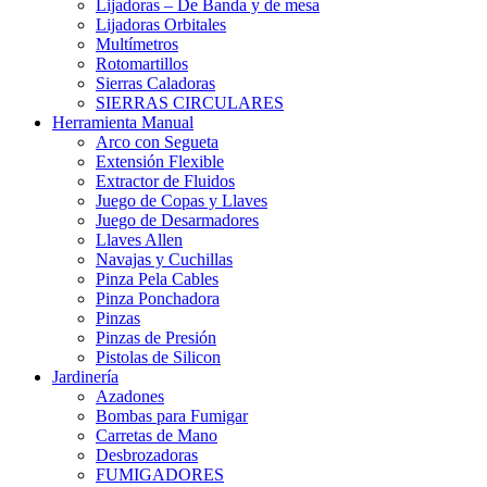
Lijadoras – De Banda y de mesa
Lijadoras Orbitales
Multímetros
Rotomartillos
Sierras Caladoras
SIERRAS CIRCULARES
Herramienta Manual
Arco con Segueta
Extensión Flexible
Extractor de Fluidos
Juego de Copas y Llaves
Juego de Desarmadores
Llaves Allen
Navajas y Cuchillas
Pinza Pela Cables
Pinza Ponchadora
Pinzas
Pinzas de Presión
Pistolas de Silicon
Jardinería
Azadones
Bombas para Fumigar
Carretas de Mano
Desbrozadoras
FUMIGADORES