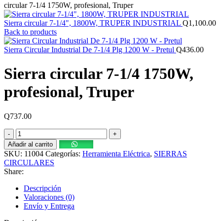
circular 7-1/4 1750W, profesional, Truper
Sierra circular 7-1/4", 1800W, TRUPER INDUSTRIAL
Q
1,100.00
Back to products
Sierra Circular Industrial De 7-1/4 Plg 1200 W - Pretul
Q
436.00
Sierra circular 7-1/4 1750W,
profesional, Truper
Q
737.00
Sierra
circular
Añadir al carrito
7-
SKU:
11004
Categorías:
Herramienta Eléctrica
,
SIERRAS
1/4
CIRCULARES
1750W,
Share:
profesional,
Truper
Descripción
cantidad
Valoraciones (0)
Envío y Entrega