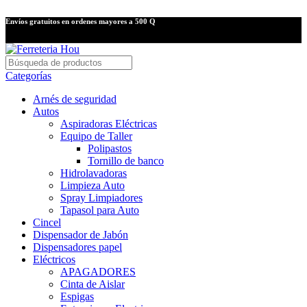
Envíos gratuitos en ordenes mayores a 500 Q
Categorías
Arnés de seguridad
Autos
Aspiradoras Eléctricas
Equipo de Taller
Polipastos
Tornillo de banco
Hidrolavadoras
Limpieza Auto
Spray Limpiadores
Tapasol para Auto
Cincel
Dispensador de Jabón
Dispensadores papel
Eléctricos
APAGADORES
Cinta de Aislar
Espigas