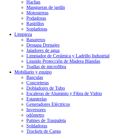
Hachas
Mangueras de jardín
Motosierras
Podadoras
Rastrillos
Sopladoras
Limpieza
Basureros
Destapa Drenajes
Jaladores de agua
Limpiador de Cerámica y Ladrillo Industrial
Liquido Protección de Madera Blandas
Toallas de microfibra
Mobiliario y equipo
Basculas
Concreteras
Dobladores de Tubo
Escaleras de Aluminio y Fibra de Vidrio
Estanterías
Generadores Eléctricos
Inversores
odómetro
Patines de Traspaleta
Soldadoras
Trockets de Carga