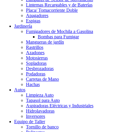
Linternas Recargables y de Baterías
Placa/ Tomacorriente Doble
Apagadores
Espigas
Jardinería
Fumigadores de Mochila a Gasolina
Bombas para Fumigar
Mangueras de jardín
Rastrillos
Azadones
Motosierras
Sopladoras
Desbrozadoras
Podadoras
Carretas de Mano
Hachas
Autos
Limpieza Auto
Tapasol para Auto
Aspiradoras Eléctricas y Industriales
Hidrolavadoras
Inversores
Equipo de Taller
Tornillo de banco