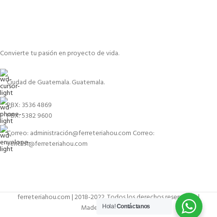
Convierte tu pasión en proyecto de vida.
Ciudad de Guatemala. Guatemala.
PBX: 3536 4869
PBX: 5382 9600
Correo: administración@ferreteriahou.com Correo:
ventas1@ferreteriahou.com
ferreteriahou.com | 2018-2022. Todos los derechos reservados |
Made in
Wordpress
Hola!
Contáctanos