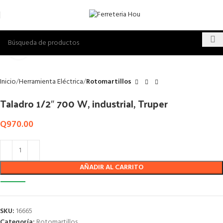
Click to enlarge
Inicio
Herramienta Eléctrica
Rotomartillos
Taladro 1/2″ 700 W, industrial, Truper
Q
970.00
AÑADIR AL CARRITO
SKU:
16665
Categoría:
Rotomartillos