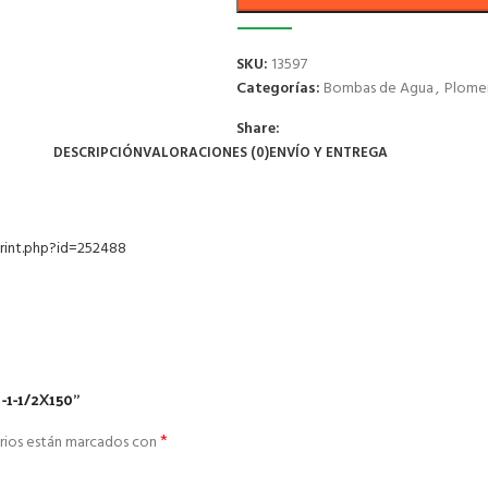
SKU:
13597
Categorías:
Bombas de Agua
,
Plomer
Share:
DESCRIPCIÓN
VALORACIONES (0)
ENVÍO Y ENTREGA
print.php?id=252488
-1-1/2X150”
*
rios están marcados con