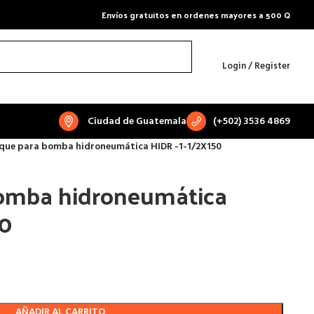
Envíos gratuitos en ordenes mayores a 500 Q
Login / Register
Ciudad de Guatemala
(+502) 3536 4869
que para bomba hidroneumática HIDR -1-1/2X150
omba hidroneumática
50
AÑADIR AL CARRITO