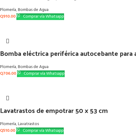
Plomería
,
Bombas de Agua
Q
910.00
Comprar vía Whatsapp
Bomba eléctrica periférica autocebante para
Plomería
,
Bombas de Agua
Q
706.00
Comprar vía Whatsapp
Lavatrastos de empotrar 50 x 53 cm
Plomería
,
Lavatrastos
Q
510.00
Comprar vía Whatsapp