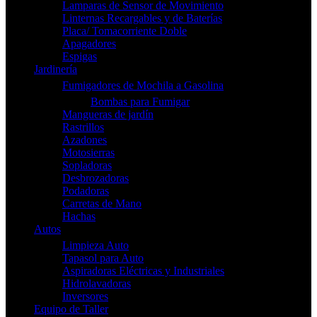
Lamparas de Sensor de Movimiento
Linternas Recargables y de Baterías
Placa/ Tomacorriente Doble
Apagadores
Espigas
Jardinería
Fumigadores de Mochila a Gasolina
Bombas para Fumigar
Mangueras de jardín
Rastrillos
Azadones
Motosierras
Sopladoras
Desbrozadoras
Podadoras
Carretas de Mano
Hachas
Autos
Limpieza Auto
Tapasol para Auto
Aspiradoras Eléctricas y Industriales
Hidrolavadoras
Inversores
Equipo de Taller