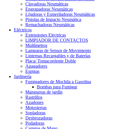
Clavadoras Neumáticas
Engrapadoras Neumáticas
Lijadoras y Esmeriladoras Neumáticas
Pistolas de Impacto Neumática
Remachadoras Neumáticas
Eléctricos
Extensiones Electricas
LIMPIADOR DE CONTACTOS
Multímetros
Lamparas de Sensor de Movimiento
Linternas Recargables y de Baterías
Placa/ Tomacorriente Doble
Apagadores
Espigas
Jardinería
Fumigadores de Mochila a Gasolina
Bombas para Fumigar
Mangueras de jardín
Rastrillos
Azadones
Motosierras
Sopladoras
Desbrozadoras
Podadoras
Carretas de Mano