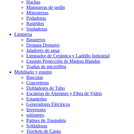
Hachas
Mangueras de jardín
Motosierras
Podadoras
Rastrillos
Sopladoras
Limpieza
Basureros
Destapa Drenajes
Jaladores de agua
Limpiador de Cerámica y Ladrillo Industrial
Liquido Protección de Madera Blandas
Toallas de microfibra
Mobiliario y equipo
Basculas
Concreteras
Dobladores de Tubo
Escaleras de Aluminio y Fibra de Vidrio
Estanterías
Generadores Eléctricos
Inversores
odómetro
Patines de Traspaleta
Soldadoras
Trockets de Carga