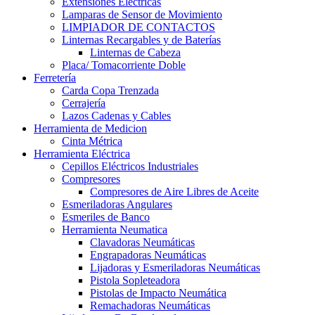
Extensiones Electricas
Lamparas de Sensor de Movimiento
LIMPIADOR DE CONTACTOS
Linternas Recargables y de Baterías
Linternas de Cabeza
Placa/ Tomacorriente Doble
Ferretería
Carda Copa Trenzada
Cerrajería
Lazos Cadenas y Cables
Herramienta de Medicion
Cinta Métrica
Herramienta Eléctrica
Cepillos Eléctricos Industriales
Compresores
Compresores de Aire Libres de Aceite
Esmeriladoras Angulares
Esmeriles de Banco
Herramienta Neumatica
Clavadoras Neumáticas
Engrapadoras Neumáticas
Lijadoras y Esmeriladoras Neumáticas
Pistola Sopleteadora
Pistolas de Impacto Neumática
Remachadoras Neumáticas