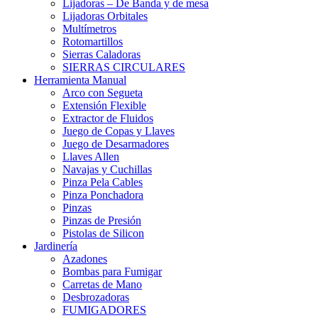
Lijadoras – De Banda y de mesa
Lijadoras Orbitales
Multímetros
Rotomartillos
Sierras Caladoras
SIERRAS CIRCULARES
Herramienta Manual
Arco con Segueta
Extensión Flexible
Extractor de Fluidos
Juego de Copas y Llaves
Juego de Desarmadores
Llaves Allen
Navajas y Cuchillas
Pinza Pela Cables
Pinza Ponchadora
Pinzas
Pinzas de Presión
Pistolas de Silicon
Jardinería
Azadones
Bombas para Fumigar
Carretas de Mano
Desbrozadoras
FUMIGADORES