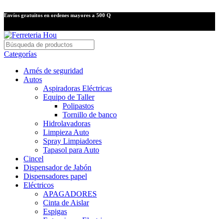
Envíos gratuitos en ordenes mayores a 500 Q
Categorías
Arnés de seguridad
Autos
Aspiradoras Eléctricas
Equipo de Taller
Polipastos
Tornillo de banco
Hidrolavadoras
Limpieza Auto
Spray Limpiadores
Tapasol para Auto
Cincel
Dispensador de Jabón
Dispensadores papel
Eléctricos
APAGADORES
Cinta de Aislar
Espigas