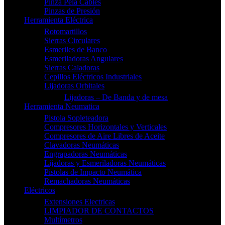
Pinza Pela Cables
Pinzas de Presión
Herramienta Eléctrica
Rotomartillos
Sierras Circulares
Esmeriles de Banco
Esmeriladoras Angulares
Sierras Caladoras
Cepillos Eléctricos Industriales
Lijadoras Orbitales
Lijadoras – De Banda y de mesa
Herramienta Neumatica
Pistola Sopleteadora
Compresores Horizontales y Verticales
Compresores de Aire Libres de Aceite
Clavadoras Neumáticas
Engrapadoras Neumáticas
Lijadoras y Esmeriladoras Neumáticas
Pistolas de Impacto Neumática
Remachadoras Neumáticas
Eléctricos
Extensiones Electricas
LIMPIADOR DE CONTACTOS
Multímetros