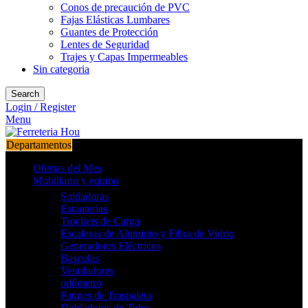
Conos de precaución de PVC
Fajas Elásticas Lumbares
Guantes de Protección
Lentes de Seguridad
Trajes y Capas Impermeables
Sin categoria
Search
Login / Register
Menu
Departamentos
Ofertas del Mes
Mobiliario y equipo
Soldadoras
Estanterías
Trockets de Carga
Escaleras de Aluminio y Fibra de Vidrio
Generadores Eléctricos
Basculas
Ventiladores
odómetro
Patines de Traspaleta
Dobladores de Tubo