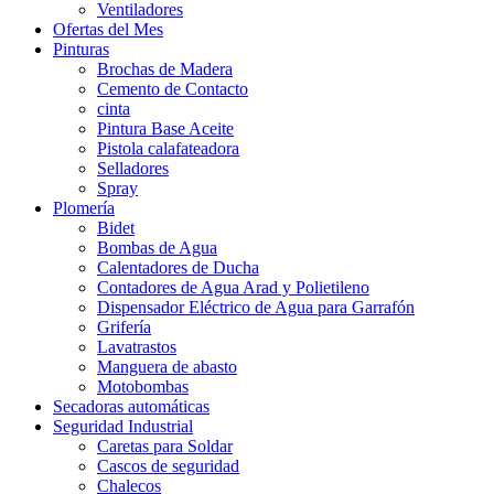
Ventiladores
Ofertas del Mes
Pinturas
Brochas de Madera
Cemento de Contacto
cinta
Pintura Base Aceite
Pistola calafateadora
Selladores
Spray
Plomería
Bidet
Bombas de Agua
Calentadores de Ducha
Contadores de Agua Arad y Polietileno
Dispensador Eléctrico de Agua para Garrafón
Grifería
Lavatrastos
Manguera de abasto
Motobombas
Secadoras automáticas
Seguridad Industrial
Caretas para Soldar
Cascos de seguridad
Chalecos