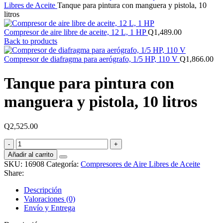
Libres de Aceite
Tanque para pintura con manguera y pistola, 10
litros
Compresor de aire libre de aceite, 12 L, 1 HP
Q
1,489.00
Back to products
Compresor de diafragma para aerógrafo, 1/5 HP, 110 V
Q
1,866.00
Tanque para pintura con
manguera y pistola, 10 litros
Q
2,525.00
Tanque
para
Añadir al carrito
pintura
SKU:
16908
Categoría:
Compresores de Aire Libres de Aceite
con
Share:
manguera
y
Descripción
pistola,
Valoraciones (0)
10
Envío y Entrega
litros