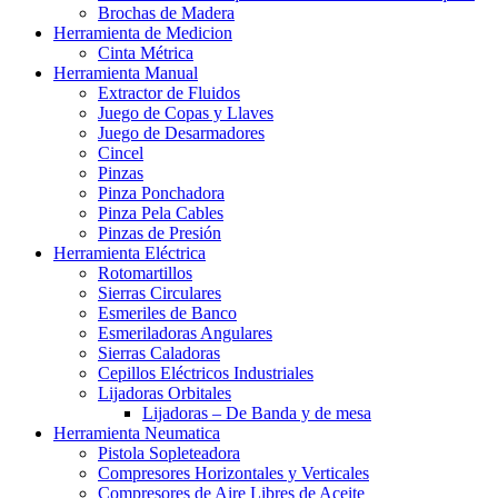
Brochas de Madera
Herramienta de Medicion
Cinta Métrica
Herramienta Manual
Extractor de Fluidos
Juego de Copas y Llaves
Juego de Desarmadores
Cincel
Pinzas
Pinza Ponchadora
Pinza Pela Cables
Pinzas de Presión
Herramienta Eléctrica
Rotomartillos
Sierras Circulares
Esmeriles de Banco
Esmeriladoras Angulares
Sierras Caladoras
Cepillos Eléctricos Industriales
Lijadoras Orbitales
Lijadoras – De Banda y de mesa
Herramienta Neumatica
Pistola Sopleteadora
Compresores Horizontales y Verticales
Compresores de Aire Libres de Aceite