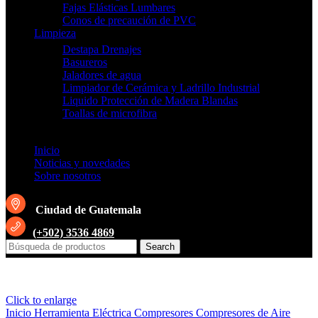
Fajas Elásticas Lumbares
Conos de precaución de PVC
Limpieza
Destapa Drenajes
Basureros
Jaladores de agua
Limpiador de Cerámica y Ladrillo Industrial
Liquido Protección de Madera Blandas
Toallas de microfibra
Inicio
Noticias y novedades
Sobre nosotros
Ciudad de Guatemala
(+502) 3536 4869
Search
Click to enlarge
Inicio
Herramienta Eléctrica
Compresores
Compresores de Aire