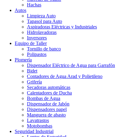
Hachas
Autos
Limpieza Auto
Tapasol para Auto
Aspiradoras Eléctricas y Industriales
Hidrolavadoras
Inversores
Equipo de Taller
Tornillo de banco
Polipastos
Plomería
Dispensador Eléctrico de Agua para Garrafón
Bidet
Contadores de Agua Arad y Polietileno
Grifería
Secadoras automáticas
Calentadores de Ducha
Bombas de Agua
Dispensador de Jabón
Dispensadores papel
Manguera de abasto
Lavatrastos
Motobombas
Seguridad Industrial
Lentes de Seguridad