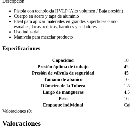
cantidad
Descripción
Pistola con tecnología HVLP (Alto volumen / Baja presión)
Cuerpo en acero y tapa de aluminio
Ideal para aplicar materiales en grandes superficies como
esmaltes, lacas acrílicas, barnices y selladores
Uso industrial
Manivela para mezclar producto
Especificaciones
Capacidad
10
Presión óptima de trabajo
45 
Presión de válvula de seguridad
45 
Tamaño de abanico
10
Diámetro de la Tobera
1.8
Largo de mangueras
4.
Peso
16
Empaque individual
Ca
Valoraciones (0)
Valoraciones