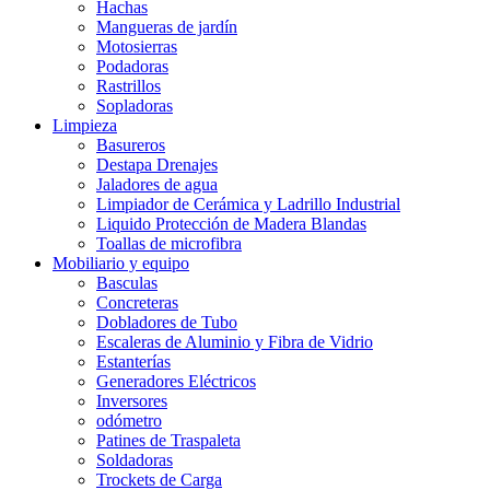
Hachas
Mangueras de jardín
Motosierras
Podadoras
Rastrillos
Sopladoras
Limpieza
Basureros
Destapa Drenajes
Jaladores de agua
Limpiador de Cerámica y Ladrillo Industrial
Liquido Protección de Madera Blandas
Toallas de microfibra
Mobiliario y equipo
Basculas
Concreteras
Dobladores de Tubo
Escaleras de Aluminio y Fibra de Vidrio
Estanterías
Generadores Eléctricos
Inversores
odómetro
Patines de Traspaleta
Soldadoras
Trockets de Carga