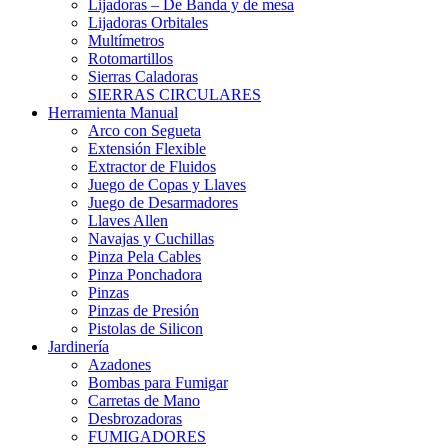
Lijadoras – De Banda y de mesa
Lijadoras Orbitales
Multímetros
Rotomartillos
Sierras Caladoras
SIERRAS CIRCULARES
Herramienta Manual
Arco con Segueta
Extensión Flexible
Extractor de Fluidos
Juego de Copas y Llaves
Juego de Desarmadores
Llaves Allen
Navajas y Cuchillas
Pinza Pela Cables
Pinza Ponchadora
Pinzas
Pinzas de Presión
Pistolas de Silicon
Jardinería
Azadones
Bombas para Fumigar
Carretas de Mano
Desbrozadoras
FUMIGADORES