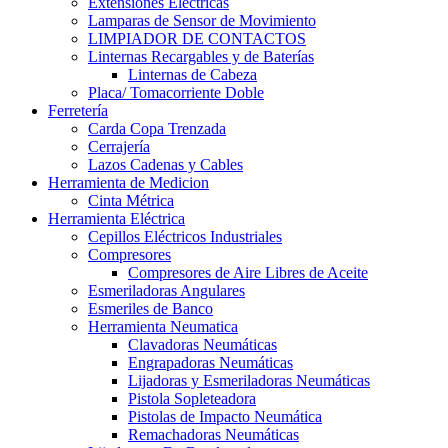
Extensiones Electricas
Lamparas de Sensor de Movimiento
LIMPIADOR DE CONTACTOS
Linternas Recargables y de Baterías
Linternas de Cabeza
Placa/ Tomacorriente Doble
Ferretería
Carda Copa Trenzada
Cerrajería
Lazos Cadenas y Cables
Herramienta de Medicion
Cinta Métrica
Herramienta Eléctrica
Cepillos Eléctricos Industriales
Compresores
Compresores de Aire Libres de Aceite
Esmeriladoras Angulares
Esmeriles de Banco
Herramienta Neumatica
Clavadoras Neumáticas
Engrapadoras Neumáticas
Lijadoras y Esmeriladoras Neumáticas
Pistola Sopleteadora
Pistolas de Impacto Neumática
Remachadoras Neumáticas