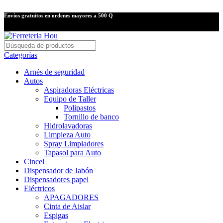
Envíos gratuitos en ordenes mayores a 500 Q
Categorías
Arnés de seguridad
Autos
Aspiradoras Eléctricas
Equipo de Taller
Polipastos
Tornillo de banco
Hidrolavadoras
Limpieza Auto
Spray Limpiadores
Tapasol para Auto
Cincel
Dispensador de Jabón
Dispensadores papel
Eléctricos
APAGADORES
Cinta de Aislar
Espigas