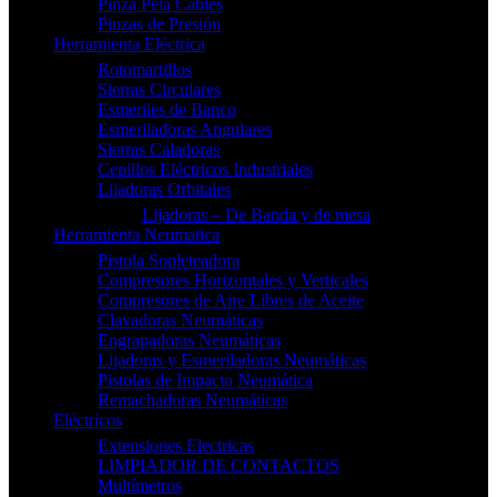
Pinza Pela Cables
Pinzas de Presión
Herramienta Eléctrica
Rotomartillos
Sierras Circulares
Esmeriles de Banco
Esmeriladoras Angulares
Sierras Caladoras
Cepillos Eléctricos Industriales
Lijadoras Orbitales
Lijadoras – De Banda y de mesa
Herramienta Neumatica
Pistola Sopleteadora
Compresores Horizontales y Verticales
Compresores de Aire Libres de Aceite
Clavadoras Neumáticas
Engrapadoras Neumáticas
Lijadoras y Esmeriladoras Neumáticas
Pistolas de Impacto Neumática
Remachadoras Neumáticas
Eléctricos
Extensiones Electricas
LIMPIADOR DE CONTACTOS
Multímetros