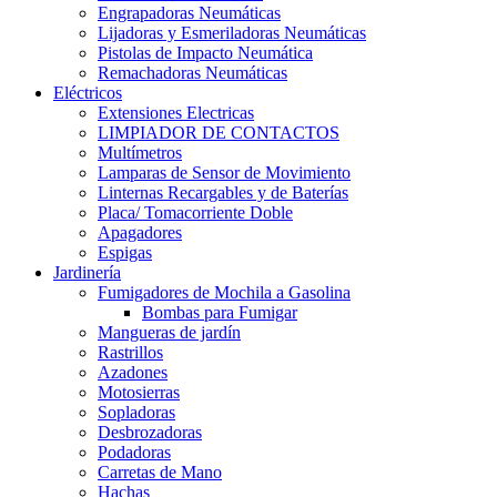
Engrapadoras Neumáticas
Lijadoras y Esmeriladoras Neumáticas
Pistolas de Impacto Neumática
Remachadoras Neumáticas
Eléctricos
Extensiones Electricas
LIMPIADOR DE CONTACTOS
Multímetros
Lamparas de Sensor de Movimiento
Linternas Recargables y de Baterías
Placa/ Tomacorriente Doble
Apagadores
Espigas
Jardinería
Fumigadores de Mochila a Gasolina
Bombas para Fumigar
Mangueras de jardín
Rastrillos
Azadones
Motosierras
Sopladoras
Desbrozadoras
Podadoras
Carretas de Mano
Hachas