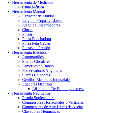
Herramienta de Medicion
Cinta Métrica
Herramienta Manual
Extractor de Fluidos
Juego de Copas y Llaves
Juego de Desarmadores
Cincel
Pinzas
Pinza Ponchadora
Pinza Pela Cables
Pinzas de Presión
Herramienta Eléctrica
Rotomartillos
Sierras Circulares
Esmeriles de Banco
Esmeriladoras Angulares
Sierras Caladoras
Cepillos Eléctricos Industriales
Lijadoras Orbitales
Lijadoras – De Banda y de mesa
Herramienta Neumatica
Pistola Sopleteadora
Compresores Horizontales y Verticales
Compresores de Aire Libres de Aceite
Clavadoras Neumáticas