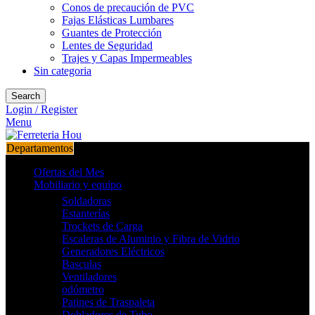
Conos de precaución de PVC
Fajas Elásticas Lumbares
Guantes de Protección
Lentes de Seguridad
Trajes y Capas Impermeables
Sin categoria
Search
Login / Register
Menu
Departamentos
Ofertas del Mes
Mobiliario y equipo
Soldadoras
Estanterías
Trockets de Carga
Escaleras de Aluminio y Fibra de Vidrio
Generadores Eléctricos
Basculas
Ventiladores
odómetro
Patines de Traspaleta
Dobladores de Tubo