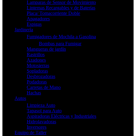
Lamparas de Sensor de Movimiento
Linternas Recargables y de Baterías
Placa/ Tomacorriente Doble
Apagadores
Espigas
Jardinería
Fumigadores de Mochila a Gasolina
Bombas para Fumigar
Mangueras de jardín
Rastrillos
Azadones
Motosierras
Sopladoras
Desbrozadoras
Podadoras
Carretas de Mano
Hachas
Autos
Limpieza Auto
Tapasol para Auto
Aspiradoras Eléctricas y Industriales
Hidrolavadoras
Inversores
Equipo de Taller