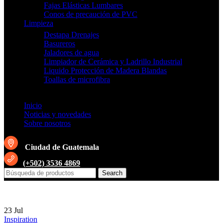
Fajas Elásticas Lumbares
Conos de precaución de PVC
Limpieza
Destapa Drenajes
Basureros
Jaladores de agua
Limpiador de Cerámica y Ladrillo Industrial
Liquido Protección de Madera Blandas
Toallas de microfibra
Inicio
Noticias y novedades
Sobre nosotros
Ciudad de Guatemala
(+502) 3536 4869
Search
23
Jul
Inspiration