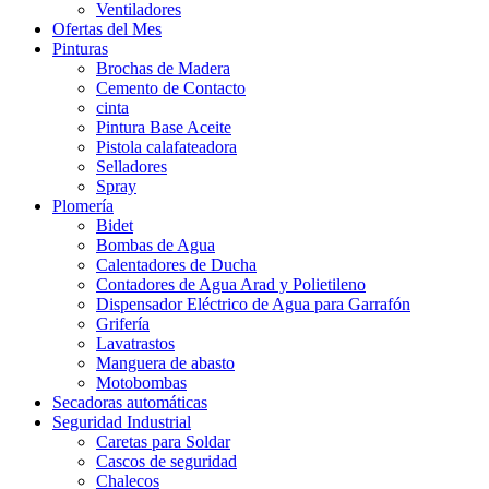
Ventiladores
Ofertas del Mes
Pinturas
Brochas de Madera
Cemento de Contacto
cinta
Pintura Base Aceite
Pistola calafateadora
Selladores
Spray
Plomería
Bidet
Bombas de Agua
Calentadores de Ducha
Contadores de Agua Arad y Polietileno
Dispensador Eléctrico de Agua para Garrafón
Grifería
Lavatrastos
Manguera de abasto
Motobombas
Secadoras automáticas
Seguridad Industrial
Caretas para Soldar
Cascos de seguridad
Chalecos