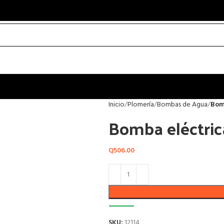
Inicio
Plomería
Bombas de Agua
Bomb
Bomba eléctrica
Q
506.00
SKU:
12114