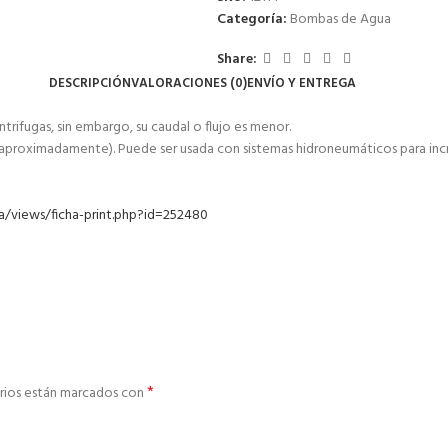
Categoría:
Bombas de Agua
Share:
DESCRIPCIÓN
VALORACIONES (0)
ENVÍO Y ENTREGA
rifugas, sin embargo, su caudal o flujo es menor.
15 m aproximadamente). Puede ser usada con sistemas hidroneumáticos para inc
a/views/ficha-print.php?id=252480
*
rios están marcados con