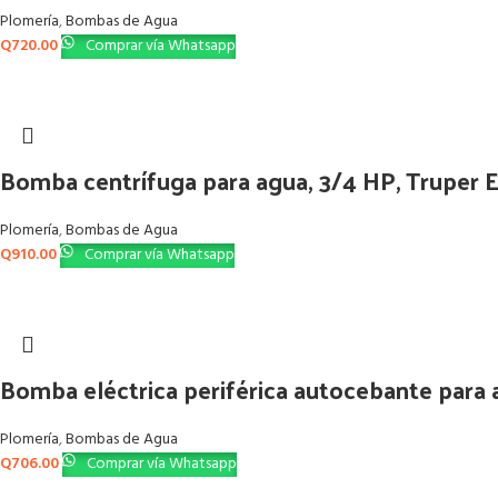
Plomería
,
Bombas de Agua
Q
720.00
Comprar vía Whatsapp
Bomba centrífuga para agua, 3/4 HP, Truper 
Plomería
,
Bombas de Agua
Q
910.00
Comprar vía Whatsapp
Bomba eléctrica periférica autocebante para
Plomería
,
Bombas de Agua
Q
706.00
Comprar vía Whatsapp