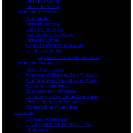
Pinza Pela Cables
Pinzas de Presión
Herramienta Eléctrica
Rotomartillos
Sierras Circulares
Esmeriles de Banco
Esmeriladoras Angulares
Sierras Caladoras
Cepillos Eléctricos Industriales
Lijadoras Orbitales
Lijadoras – De Banda y de mesa
Herramienta Neumatica
Pistola Sopleteadora
Compresores Horizontales y Verticales
Compresores de Aire Libres de Aceite
Clavadoras Neumáticas
Engrapadoras Neumáticas
Lijadoras y Esmeriladoras Neumáticas
Pistolas de Impacto Neumática
Remachadoras Neumáticas
Eléctricos
Extensiones Electricas
LIMPIADOR DE CONTACTOS
Multímetros