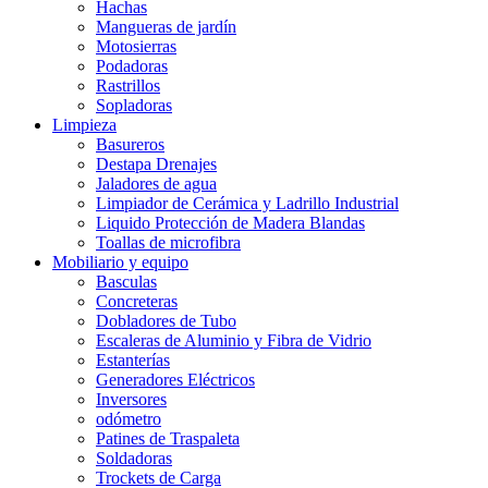
Hachas
Mangueras de jardín
Motosierras
Podadoras
Rastrillos
Sopladoras
Limpieza
Basureros
Destapa Drenajes
Jaladores de agua
Limpiador de Cerámica y Ladrillo Industrial
Liquido Protección de Madera Blandas
Toallas de microfibra
Mobiliario y equipo
Basculas
Concreteras
Dobladores de Tubo
Escaleras de Aluminio y Fibra de Vidrio
Estanterías
Generadores Eléctricos
Inversores
odómetro
Patines de Traspaleta
Soldadoras
Trockets de Carga