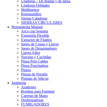
Lijadoras – De Banda y de mesa
Lijadoras Orbitales
Multímetros
Rotomartillos
Sierras Caladoras
SIERRAS CIRCULARES
Herramienta Manual
Arco con Segueta
Extensión Flexible
Extractor de Fluidos
Juego de Copas y Llaves
Juego de Desarmadores
Llaves Allen
Navajas y Cuchillas
Pinza Pela Cables
Pinza Ponchadora
Pinzas
Pinzas de Presión
Pistolas de Silicon
Jardinería
Azadones
Bombas para Fumigar
Carretas de Mano
Desbrozadoras
FUMIGADORES