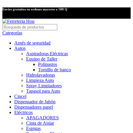
Envíos gratuitos en ordenes mayores a 500 Q
Categorías
Arnés de seguridad
Autos
Aspiradoras Eléctricas
Equipo de Taller
Polipastos
Tornillo de banco
Hidrolavadoras
Limpieza Auto
Spray Limpiadores
Tapasol para Auto
Cincel
Dispensador de Jabón
Dispensadores papel
Eléctricos
APAGADORES
Cinta de Aislar
Espigas