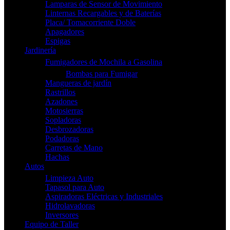
Lamparas de Sensor de Movimiento
Linternas Recargables y de Baterías
Placa/ Tomacorriente Doble
Apagadores
Espigas
Jardinería
Fumigadores de Mochila a Gasolina
Bombas para Fumigar
Mangueras de jardín
Rastrillos
Azadones
Motosierras
Sopladoras
Desbrozadoras
Podadoras
Carretas de Mano
Hachas
Autos
Limpieza Auto
Tapasol para Auto
Aspiradoras Eléctricas y Industriales
Hidrolavadoras
Inversores
Equipo de Taller