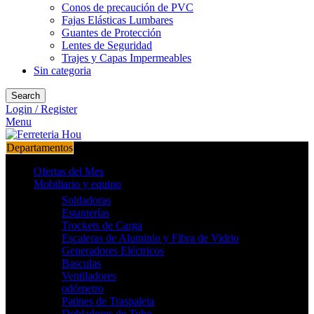
Conos de precaución de PVC
Fajas Elásticas Lumbares
Guantes de Protección
Lentes de Seguridad
Trajes y Capas Impermeables
Sin categoria
Search
Login / Register
Menu
Departamentos
Ofertas del Mes
Mobiliario y equipo
Soldadoras
Estanterías
Trockets de Carga
Escaleras de Aluminio y Fibra de Vidrio
Generadores Eléctricos
Basculas
Ventiladores
odómetro
Patines de Traspaleta
Dobladores de Tubo