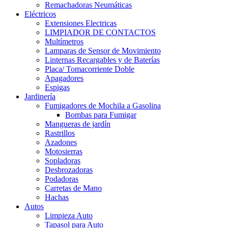
Remachadoras Neumáticas
Eléctricos
Extensiones Electricas
LIMPIADOR DE CONTACTOS
Multímetros
Lamparas de Sensor de Movimiento
Linternas Recargables y de Baterías
Placa/ Tomacorriente Doble
Apagadores
Espigas
Jardinería
Fumigadores de Mochila a Gasolina
Bombas para Fumigar
Mangueras de jardín
Rastrillos
Azadones
Motosierras
Sopladoras
Desbrozadoras
Podadoras
Carretas de Mano
Hachas
Autos
Limpieza Auto
Tapasol para Auto