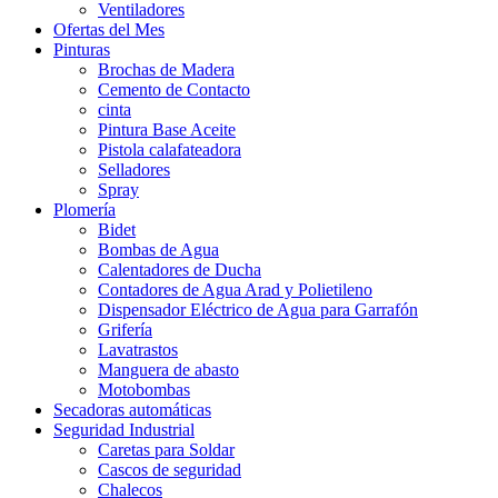
Ventiladores
Ofertas del Mes
Pinturas
Brochas de Madera
Cemento de Contacto
cinta
Pintura Base Aceite
Pistola calafateadora
Selladores
Spray
Plomería
Bidet
Bombas de Agua
Calentadores de Ducha
Contadores de Agua Arad y Polietileno
Dispensador Eléctrico de Agua para Garrafón
Grifería
Lavatrastos
Manguera de abasto
Motobombas
Secadoras automáticas
Seguridad Industrial
Caretas para Soldar
Cascos de seguridad
Chalecos