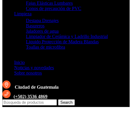
Fajas Elásticas Lumbares
Conos de precaución de PVC
Limpieza
Destapa Drenajes
Basureros
Jaladores de agua
Limpiador de Cerámica y Ladrillo Industrial
Liquido Protección de Madera Blandas
Toallas de microfibra
Inicio
Noticias y novedades
Sobre nosotros
Ciudad de Guatemala
(+502) 3536 4869
Search