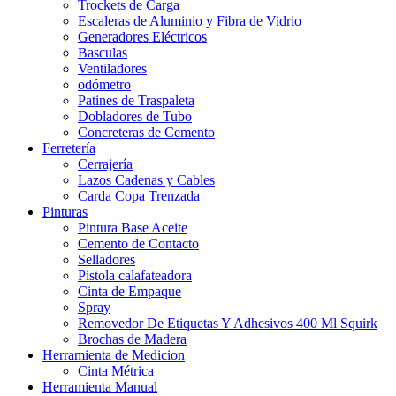
Trockets de Carga
Escaleras de Aluminio y Fibra de Vidrio
Generadores Eléctricos
Basculas
Ventiladores
odómetro
Patines de Traspaleta
Dobladores de Tubo
Concreteras de Cemento
Ferretería
Cerrajería
Lazos Cadenas y Cables
Carda Copa Trenzada
Pinturas
Pintura Base Aceite
Cemento de Contacto
Selladores
Pistola calafateadora
Cinta de Empaque
Spray
Removedor De Etiquetas Y Adhesivos 400 Ml Squirk
Brochas de Madera
Herramienta de Medicion
Cinta Métrica
Herramienta Manual