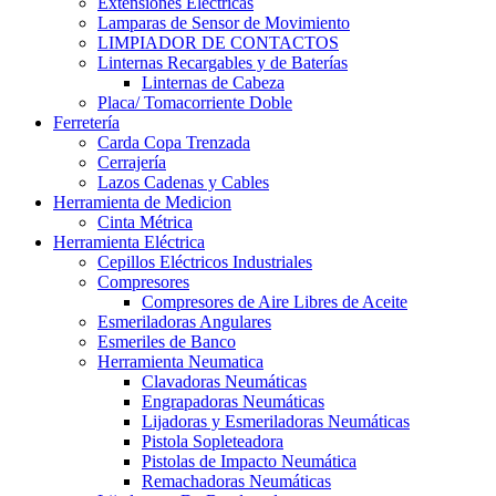
Extensiones Electricas
Lamparas de Sensor de Movimiento
LIMPIADOR DE CONTACTOS
Linternas Recargables y de Baterías
Linternas de Cabeza
Placa/ Tomacorriente Doble
Ferretería
Carda Copa Trenzada
Cerrajería
Lazos Cadenas y Cables
Herramienta de Medicion
Cinta Métrica
Herramienta Eléctrica
Cepillos Eléctricos Industriales
Compresores
Compresores de Aire Libres de Aceite
Esmeriladoras Angulares
Esmeriles de Banco
Herramienta Neumatica
Clavadoras Neumáticas
Engrapadoras Neumáticas
Lijadoras y Esmeriladoras Neumáticas
Pistola Sopleteadora
Pistolas de Impacto Neumática
Remachadoras Neumáticas