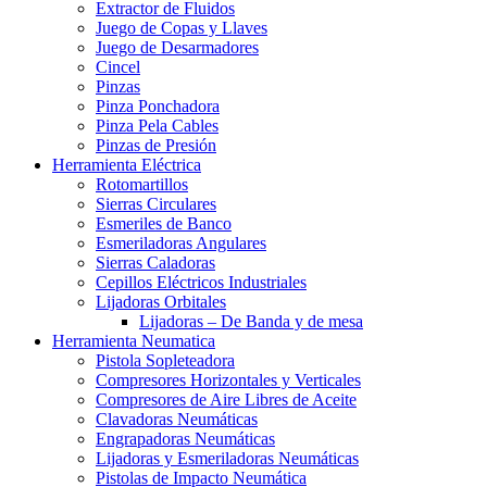
Extractor de Fluidos
Juego de Copas y Llaves
Juego de Desarmadores
Cincel
Pinzas
Pinza Ponchadora
Pinza Pela Cables
Pinzas de Presión
Herramienta Eléctrica
Rotomartillos
Sierras Circulares
Esmeriles de Banco
Esmeriladoras Angulares
Sierras Caladoras
Cepillos Eléctricos Industriales
Lijadoras Orbitales
Lijadoras – De Banda y de mesa
Herramienta Neumatica
Pistola Sopleteadora
Compresores Horizontales y Verticales
Compresores de Aire Libres de Aceite
Clavadoras Neumáticas
Engrapadoras Neumáticas
Lijadoras y Esmeriladoras Neumáticas
Pistolas de Impacto Neumática