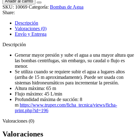
Añadir al carrito
periférica
SKU:
10069
Categoría:
Bombas de Agua
para
Share:
agua
3/4
Descripción
HP,
Valoraciones (0)
Truper
Envío y Entrega
Expert
cantidad
Descripción
Generar mayor presión y sube el agua a una mayor altura que
las bombas centrifugas, sin embargo, su caudal o flujo es
menor.
Se utiliza cuando se requiere subir el agua a lugares altos
(arriba de 15 m aproximadamente). Puede ser usada con
sistemas hidroneumáticos para incrementar la presión.
Altura máxima: 65 m
Flujo máximo: 45 L/min
Profundidad máxima de succión: 8
m
https://www.truper.com/ficha_tecnica/views/ficha-
print.php?id=196
Valoraciones (0)
Valoraciones