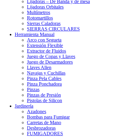
Lijadoras – De Banda y de mesa
Lijadoras Orbitales
Multímetros
Rotomartillos
Sierras Caladoras
SIERRAS CIRCULARES
Herramienta Manual
Arco con Segueta
Extensión Flexible
Extractor de Fluidos
Juego de Copas y Llaves
Juego de Desarmadores
Llaves Allen
Navajas y Cuchillas
Pinza Pela Cables
Pinza Ponchadora
Pinzas
Pinzas de Presión
Pistolas de Silicon
Jardinería
Azadones
Bombas para Fumigar
Carretas de Mano
Desbrozadoras
FUMIGADORES