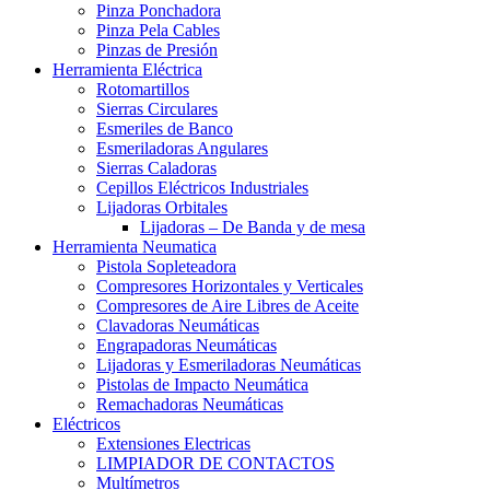
Pinza Ponchadora
Pinza Pela Cables
Pinzas de Presión
Herramienta Eléctrica
Rotomartillos
Sierras Circulares
Esmeriles de Banco
Esmeriladoras Angulares
Sierras Caladoras
Cepillos Eléctricos Industriales
Lijadoras Orbitales
Lijadoras – De Banda y de mesa
Herramienta Neumatica
Pistola Sopleteadora
Compresores Horizontales y Verticales
Compresores de Aire Libres de Aceite
Clavadoras Neumáticas
Engrapadoras Neumáticas
Lijadoras y Esmeriladoras Neumáticas
Pistolas de Impacto Neumática
Remachadoras Neumáticas
Eléctricos
Extensiones Electricas
LIMPIADOR DE CONTACTOS
Multímetros