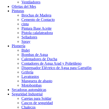
Ventiladores
Ofertas del Mes
Pinturas
Brochas de Madera
Cemento de Contacto
cinta
Pintura Base Aceite
Pistola calafateadora
Selladores
Spray
Plomería
Bidet
Bombas de Agua
Calentadores de Ducha
Contadores de Agua Arad y Polietileno
Dispensador Eléctrico de Agua para Garrafón
Grifería
Lavatrastos
Manguera de abasto
Motobombas
Secadoras automáticas
Seguridad Industrial
Caretas para Soldar
Cascos de seguridad
Chalecos