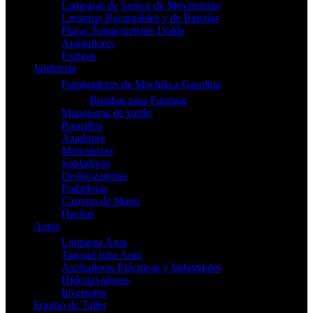
Lamparas de Sensor de Movimiento
Linternas Recargables y de Baterías
Placa/ Tomacorriente Doble
Apagadores
Espigas
Jardinería
Fumigadores de Mochila a Gasolina
Bombas para Fumigar
Mangueras de jardín
Rastrillos
Azadones
Motosierras
Sopladoras
Desbrozadoras
Podadoras
Carretas de Mano
Hachas
Autos
Limpieza Auto
Tapasol para Auto
Aspiradoras Eléctricas y Industriales
Hidrolavadoras
Inversores
Equipo de Taller