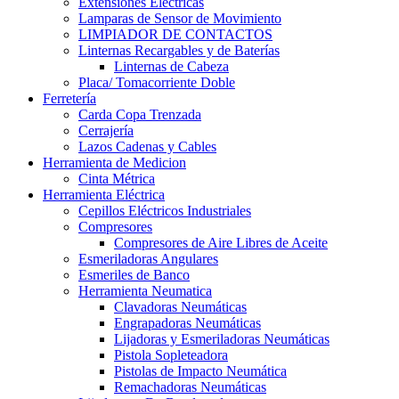
Extensiones Electricas
Lamparas de Sensor de Movimiento
LIMPIADOR DE CONTACTOS
Linternas Recargables y de Baterías
Linternas de Cabeza
Placa/ Tomacorriente Doble
Ferretería
Carda Copa Trenzada
Cerrajería
Lazos Cadenas y Cables
Herramienta de Medicion
Cinta Métrica
Herramienta Eléctrica
Cepillos Eléctricos Industriales
Compresores
Compresores de Aire Libres de Aceite
Esmeriladoras Angulares
Esmeriles de Banco
Herramienta Neumatica
Clavadoras Neumáticas
Engrapadoras Neumáticas
Lijadoras y Esmeriladoras Neumáticas
Pistola Sopleteadora
Pistolas de Impacto Neumática
Remachadoras Neumáticas