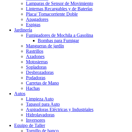
Lamparas de Sensor de Movimiento
Linternas Recargables y de Baterías
Placa/ Tomacorriente Doble
Apagadores
Espigas
Jardinería
Fumigadores de Mochila a Gasolina
Bombas para Fumigar
Mangueras de jardín
Rastrillos
Azadones
Motosierras
Sopladoras
Desbrozadoras
Podadoras
Carretas de Mano
Hachas
Autos
Limpieza Auto
Tapasol para Auto
Aspiradoras Eléctricas y Industriales
Hidrolavadoras
Inversores
Equipo de Taller
Tornillo de banco