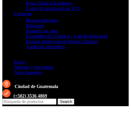
Fajas Elásticas Lumbares
Conos de precaución de PVC
Limpieza
Destapa Drenajes
Basureros
Jaladores de agua
Limpiador de Cerámica y Ladrillo Industrial
Liquido Protección de Madera Blandas
Toallas de microfibra
Inicio
Noticias y novedades
Sobre nosotros
Ciudad de Guatemala
(+502) 3536 4869
Search