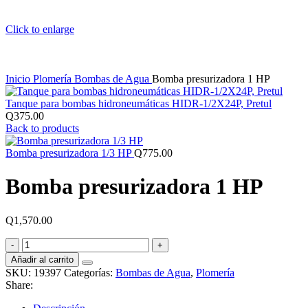
Click to enlarge
Inicio
Plomería
Bombas de Agua
Bomba presurizadora 1 HP
Tanque para bombas hidroneumáticas HIDR-1/2X24P, Pretul
Q
375.00
Back to products
Bomba presurizadora 1/3 HP
Q
775.00
Bomba presurizadora 1 HP
Q
1,570.00
Bomba
presurizadora
Añadir al carrito
1
SKU:
19397
Categorías:
Bombas de Agua
,
Plomería
HP
Share:
cantidad