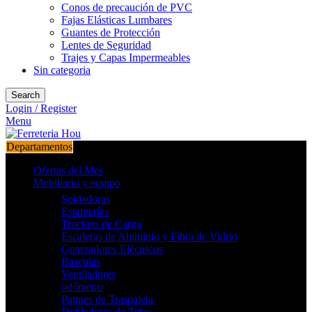
Conos de precaución de PVC
Fajas Elásticas Lumbares
Guantes de Protección
Lentes de Seguridad
Trajes y Capas Impermeables
Sin categoria
Search
Login / Register
Menu
Departamentos
Ofertas del Mes
Mobiliario y equipo
Soldadoras
Estanterías
Trockets de Carga
Escaleras de Aluminio y Fibra de Vidrio
Generadores Eléctricos
Basculas
Ventiladores
odómetro
Patines de Traspaleta
Dobladores de Tubo