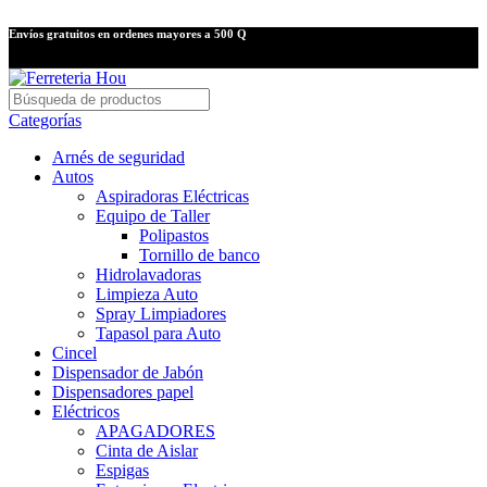
Envíos gratuitos en ordenes mayores a 500 Q
Categorías
Arnés de seguridad
Autos
Aspiradoras Eléctricas
Equipo de Taller
Polipastos
Tornillo de banco
Hidrolavadoras
Limpieza Auto
Spray Limpiadores
Tapasol para Auto
Cincel
Dispensador de Jabón
Dispensadores papel
Eléctricos
APAGADORES
Cinta de Aislar
Espigas