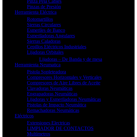
Pinza Pela Cables
Pinzas de Presión
Herramienta Eléctrica
Rotomartillos
Sierras Circulares
Esmeriles de Banco
Esmeriladoras Angulares
Sierras Caladoras
Cepillos Eléctricos Industriales
Lijadoras Orbitales
Lijadoras – De Banda y de mesa
Herramienta Neumatica
Pistola Sopleteadora
Compresores Horizontales y Verticales
Compresores de Aire Libres de Aceite
Clavadoras Neumáticas
Engrapadoras Neumáticas
Lijadoras y Esmeriladoras Neumáticas
Pistolas de Impacto Neumática
Remachadoras Neumáticas
Eléctricos
Extensiones Electricas
LIMPIADOR DE CONTACTOS
Multímetros