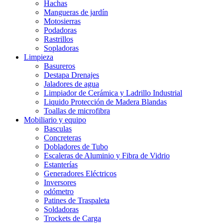
Hachas
Mangueras de jardín
Motosierras
Podadoras
Rastrillos
Sopladoras
Limpieza
Basureros
Destapa Drenajes
Jaladores de agua
Limpiador de Cerámica y Ladrillo Industrial
Liquido Protección de Madera Blandas
Toallas de microfibra
Mobiliario y equipo
Basculas
Concreteras
Dobladores de Tubo
Escaleras de Aluminio y Fibra de Vidrio
Estanterías
Generadores Eléctricos
Inversores
odómetro
Patines de Traspaleta
Soldadoras
Trockets de Carga