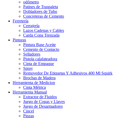
odómetro
Patines de Traspaleta
Dobladores de Tubo
Concreteras de Cemento
Ferretería
Cerrajería
Lazos Cadenas y Cables
Carda Copa Trenzada
Pinturas
Pintura Base Aceite
Cemento de Contacto
Selladores
Pistola calafateadora
Cinta de Empaque
Spray
Removedor De Etiquetas Y Adhesivos 400 Ml Squirk
Brochas de Madera
Herramienta de Medicion
Cinta Métrica
Herramienta Manual
Extractor de Fluidos
Juego de Copas y Llaves
Juego de Desarmadores
Cincel
Pinzas