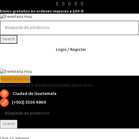
Envíos gratuitos en ordenes mayores a 500 Q
Search
Login / Register
Departamentos
INICIO
NOTICIAS Y NOVEDADES
SOBRE NOSOTROS
Ciudad de Guatemala
(+502) 3536 4869
Search
Click to enlarge